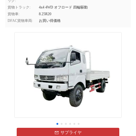
ック:
貨物トラック:
4x4 4WD オフロード 四輪駆動
貨物車:
8.25R20
DFAC貨物車両:
お買い得価格
サプライヤ