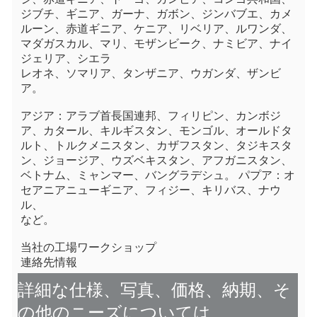
ジブチ、ギニア、ガーナ、ガボン、ジンバブエ、カメ
ルーン、赤道ギニア、ケニア、リベリア、ルワンダ、
マダガスカル、マリ、モザンビーク、ナミビア、ナイ
ジェリア、シエラ
レオネ、ソマリア、タンザニア、ウガンダ、ザンビ
ア。
アジア：アラブ首長国連邦、フィリピン、カンボジ
ア、カタール、キルギスタン、モンゴル、オールドタ
ルト、トルクメニスタン、カザフスタン、タジキスタ
ン、ジョージア、ウズベキスタン、アフガニスタン、
ベトナム、ミャンマー、バングラデシュ。 パプア：オ
セアニアニューギニア、フィジー、キリバス、ナウ
ル、
など。
当社の工場ワークショップ
連絡先情報
詳細な仕様、写真、価格、納期、そ
の他のニーズについては、