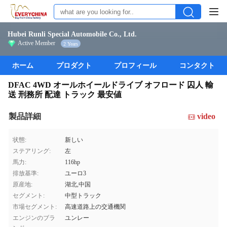
Hubei Runli Special Automobile Co., Ltd.
Active Member
2 Years
ホーム
プロダクト
プロフィール
コンタクト
DFAC 4WD オールホイールドライブ オフロード 囚人 輸
送 刑務所 配達 トラック 最安値
製品詳細
video
状態:
新しい
ステアリング:
左
馬力:
116hp
排放基準:
ユーロ3
原産地:
湖北,中国
セグメント:
中型トラック
市場セグメント:
高速道路上の交通機関
エンジンのブラ
ユンレー