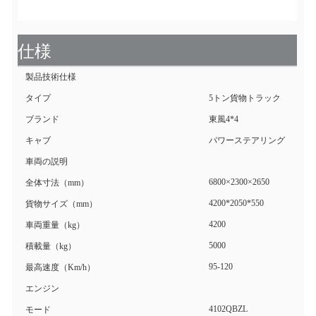
仕様
製品技術仕様
タイプ
5トン貨物トラック
ブランド
東風4*4
キャブ
パワーステアリング
車両の説明
6800×2300×2650
全体寸法（mm）
4200*2050*550
貨物サイズ（mm）
4200
車両重量（kg）
5000
積載量（kg）
95-120
最高速度（Km/h）
エンジン
4102QBZL
モード