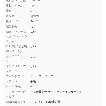
燃料タンク容量:
100-200L
駆動ホイール:
4x4
乗客:
3
運転席:
普通の
後部カメラ:
カメラ
巡航制御:
なし
ABS （アンチロ
はい
ック ブレーキ シ
ステム）:
ESC (電子安定制
はい
御システム):
タッチスクリー
なし
ン:
マルチメディア
はい
システム:
ウィンドウ:
オートマティック
エアコン:
手帳
タイヤ番号:
6
アフターサービ
ビデオ技術サポート,オンラインサポート
ス提供:
Dongfengのトラ
5トン~6トンの積載容量