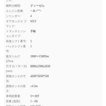
ンド:
燃料の種類:
ディーゼル
エンジン容量:
< 4L="">
シリンダー:
4
ギアボックス ブ
WLY
ランド:
トランスミッシ
手帳
ョンタイプ:
前進シフト番号:
5
バックシフト番
1
号:
最大トルク
1000〜1500Nm
((Nm):
尺寸 (L × W × H)
6800x2300x2650
(mm):
貨物タンクの寸
4200*2050*550
法:
貨物タンクの長
≤4.2m
さ:
車両総重量:
5〜10T
容量 (負荷):
1 - 10t