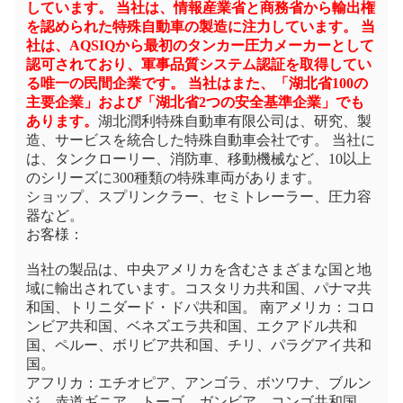
しています。 当社は、情報産業省と商務省から輸出権
を認められた特殊自動車の製造に注力しています。 当
社は、AQSIQから最初のタンカー圧力メーカーとして
認可されており、軍事品質システム認証を取得してい
る唯一の民間企業です。 当社はまた、「湖北省100の
主要企業」および「湖北省2つの安全基準企業」でも
あります。
湖北潤利特殊自動車有限公司は、研究、製
造、サービスを統合した特殊自動車会社です。 当社に
は、タンクローリー、消防車、移動機械など、10以上
のシリーズに300種類の特殊車両があります。
ショップ、スプリンクラー、セミトレーラー、圧力容
器など。
お客様：
当社の製品は、中央アメリカを含むさまざまな国と地
域に輸出されています。コスタリカ共和国、パナマ共
和国、トリニダード・ドパ共和国。 南アメリカ：コロ
ンビア共和国、ベネズエラ共和国、エクアドル共和
国、ペルー、ボリビア共和国、チリ、パラグアイ共和
国。
アフリカ：エチオピア、アンゴラ、ボツワナ、ブルン
ジ、赤道ギニア、トーゴ、ガンビア、コンゴ共和国、