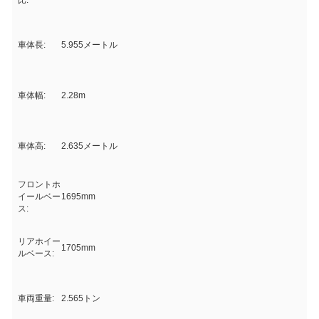
比:
車体長:
5.955メートル
車体幅:
2.28m
車体高:
2.635メートル
フロントホ
イールベー
1695mm
ス:
リアホイー
1705mm
ルベース:
車両重量:
2.565トン