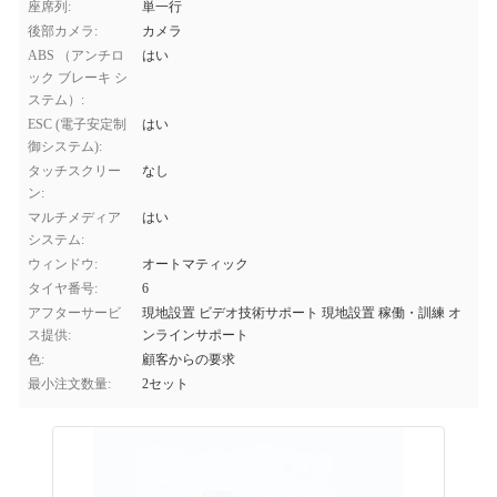
座席列:
単一行
後部カメラ:
カメラ
ABS （アンチロ
はい
ック ブレーキ シ
ステム）:
ESC (電子安定制
はい
御システム):
タッチスクリー
なし
ン:
マルチメディア
はい
システム:
ウィンドウ:
オートマティック
タイヤ番号:
6
アフターサービ
現地設置 ビデオ技術サポート 現地設置 稼働・訓練 オ
ス提供:
ンラインサポート
色:
顧客からの要求
最小注文数量:
2セット