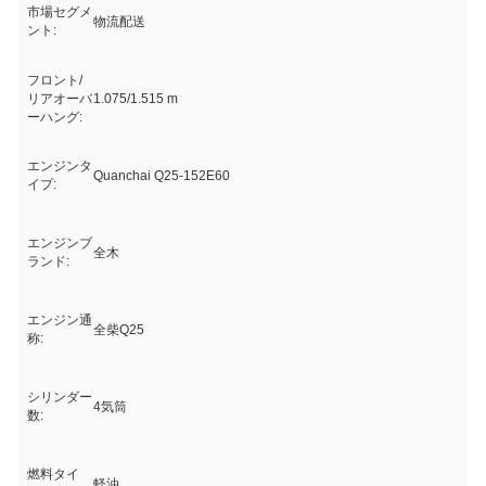
市場セグメ
物流配送
ント:
フロント/
リアオーバ
1.075/1.515 m
ーハング:
エンジンタ
Quanchai Q25-152E60
イプ:
エンジンブ
全木
ランド:
エンジン通
全柴Q25
称:
シリンダー
4気筒
数:
燃料タイ
軽油