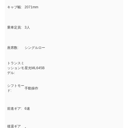
キャブ幅:
2071mm
乗車定員:
3人
座席数:
シングルロー
トランスミ
ッションモ
星光ML645B
デル:
シフトモー
手動操作
ド:
前進ギア:
6速
後退ギア