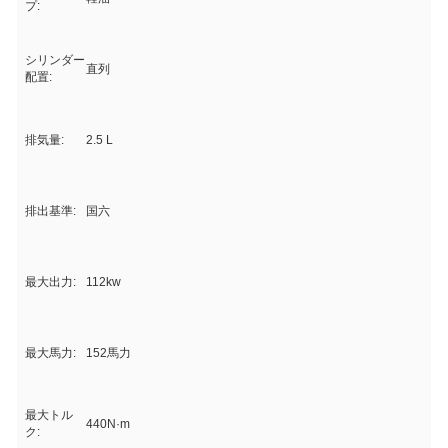
プ:
シリンダー
直列
配置:
排気量:
2.5 L
排出基準:
国六
最大出力:
112kw
最大馬力:
152馬力
最大トル
440N·m
ク: