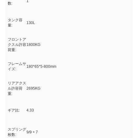
1
数:
タンク容
130L
量:
フロントア
クスル許容
1800KG
荷重:
フレームサ
180*65*5-800mm
イズ:
リアアクス
ル許容荷
2695KG
重:
ギア比:
4.33
スプリング
9/9 + 7
枚数: