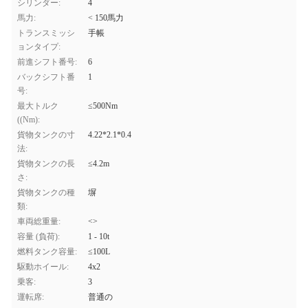
シリンダー:
4
馬力:
< 150馬力
トランスミッシ
手帳
ョンタイプ:
前進シフト番号:
6
バックシフト番
1
号:
最大トルク
≤500Nm
((Nm):
貨物タンクの寸
4.22*2.1*0.4
法:
貨物タンクの長
≤4.2m
さ:
貨物タンクの種
塀
類:
車両総重量:
<>
容量 (負荷):
1 - 10t
燃料タンク容量:
≤100L
駆動ホイール:
4x2
乗客:
3
運転席:
普通の