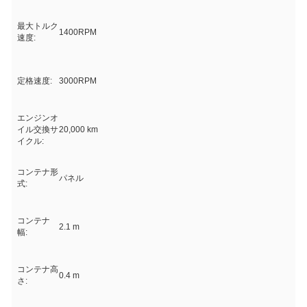
最大トルク
1400RPM
速度:
定格速度:
3000RPM
エンジンオ
イル交換サ
20,000 km
イクル:
コンテナ形
パネル
式:
コンテナ
2.1 m
幅:
コンテナ高
0.4 m
さ: