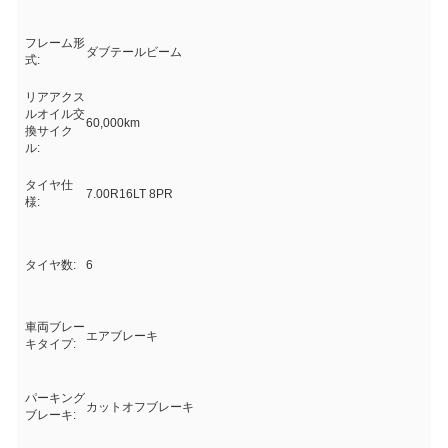
フレーム形
ダブテールビーム
式:
リアアクス
ルオイル交
60,000km
換サイク
ル:
タイヤ仕
7.00R16LT 8PR
様:
タイヤ数:
6
車両ブレー
エアブレーキ
キタイプ:
パーキング
カットオフブレーキ
ブレーキ: