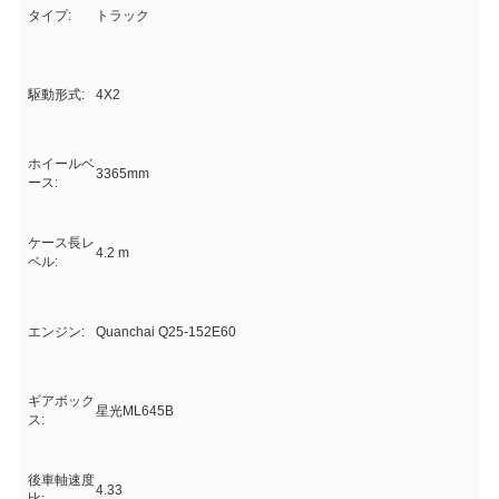
タイプ:
トラック
駆動形式:
4X2
ホイールベ
3365mm
ース:
ケース長レ
4.2 m
ベル:
エンジン:
Quanchai Q25-152E60
ギアボック
星光ML645B
ス:
後車軸速度
4.33