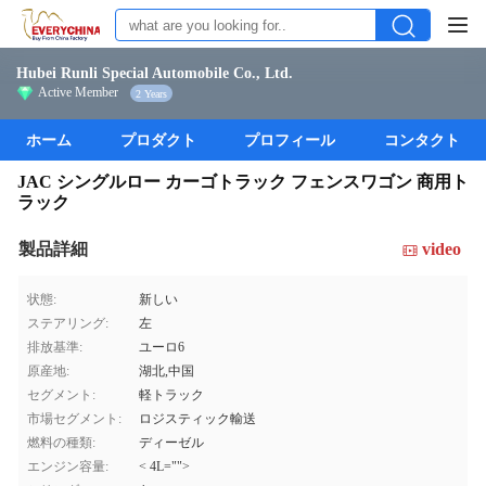
Hubei Runli Special Automobile Co., Ltd.
Active Member
2 Years
ホーム
プロダクト
プロフィール
コンタクト
JAC シングルロー カーゴトラック フェンスワゴン 商用ト
ラック
製品詳細
video
状態:
新しい
ステアリング:
左
排放基準:
ユーロ6
原産地:
湖北,中国
セグメント:
軽トラック
市場セグメント:
ロジスティック輸送
燃料の種類:
ディーゼル
エンジン容量:
< 4L="">