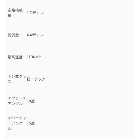
定格積載
1.735トン
量:
総質量:
4.495トン
最高速度:
110KM/h
トン数クラ
軽トラック
ス:
アプローチ
19度
アングル:
デパーチャ
ーアング
15度
ル: