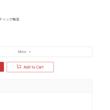
ティック輸送
More
Add to Cart