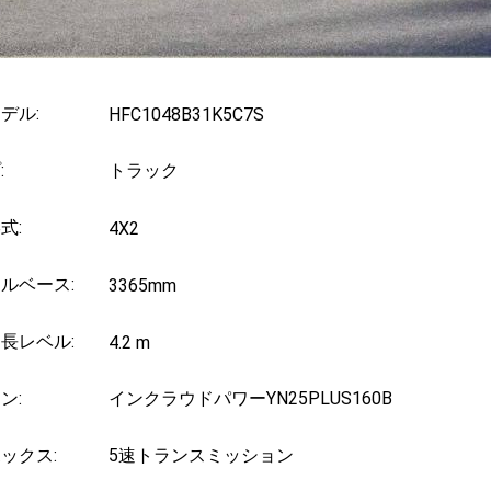
デル:
HFC1048B31K5C7S
:
トラック
式:
4X2
ルベース:
3365mm
長レベル:
4.2 m
ン:
インクラウドパワーYN25PLUS160B
ックス:
5速トランスミッション