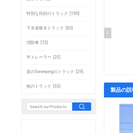
特別な目的のトラック
[190]
下水道吸水トラック
[83]
消防車
[72]
半トレーラー
[25]
道のSweepingのトラック
[29]
他のトラック
[55]
製品の説
企業との接触