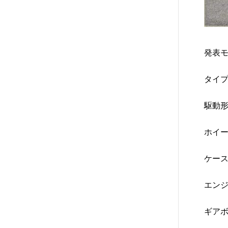
発表モ
タイプ
駆動形
ホイー
ケース
エンジ
ギアボ