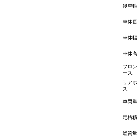
後車軸
車体長
車体幅
車体高
フロ
ース:
リア
ス:
車両重
定格積
総質量