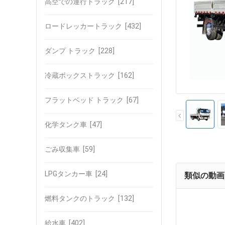
高空での運行トラック
[217]
ロードレッカートラック
[432]
ダンプ トラック
[228]
冷蔵ボックストラック
[162]
フラットベッド トラック
[67]
化学タンク車
[47]
ごみ収集車
[59]
LPGタンカー車
[24]
類似の動画
燃料タンクのトラック
[132]
給水車
[402]