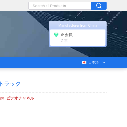
Manufacturer from China
正会員
2 年
日本語
 トラック
ビデオチャネル