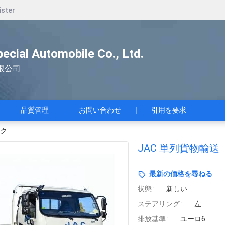
ister
pecial Automobile Co., Ltd.
限公司
品質管理
お問い合わせ
引用を要求
ック
JAC 単列貨物輸送
最新の価格を尋ねる
状態 :
新しい
ステアリング :
左
排放基準 :
ユーロ6