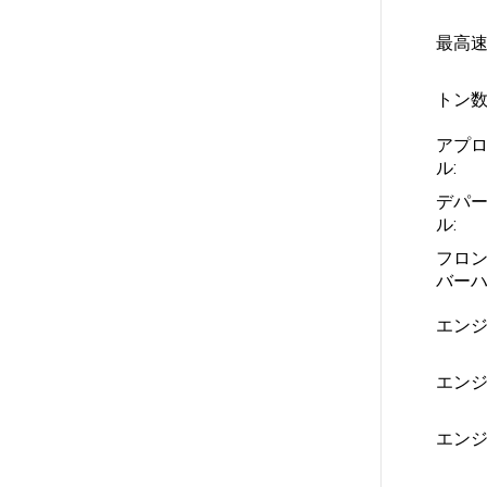
最高速
トン数
アプ
ル:
デパ
ル:
フロン
バーハ
エンジ
エンジ
エンジ