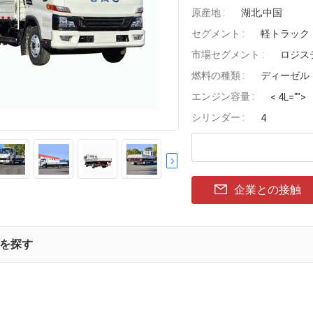
原産地 :
湖北,中国
セグメント :
軽トラック
市場セグメント :
ロジス
燃料の種類 :
ディーゼル
エンジン容量 :
< 4L="">
シリンダー :
4
企業との接触
を探す