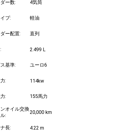
ダー数:
4気筒
イプ:
軽油
ダー配置:
直列
:
2.499 L
ス基準:
ユーロ6
力:
114kw
力:
155馬力
ジンオイル交換
20,000 km
ル:
ナ長:
4.22 m