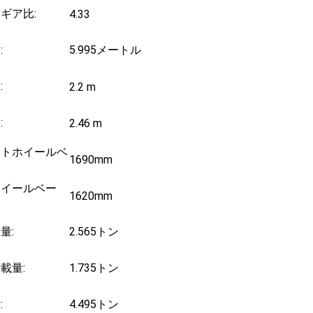
ギア比:
4.33
:
5.995メートル
:
2.2 m
:
2.46 m
ントホイールベ
1690mm
ホイールベー
1620mm
量:
2.565トン
載量:
1.735トン
:
4.495トン