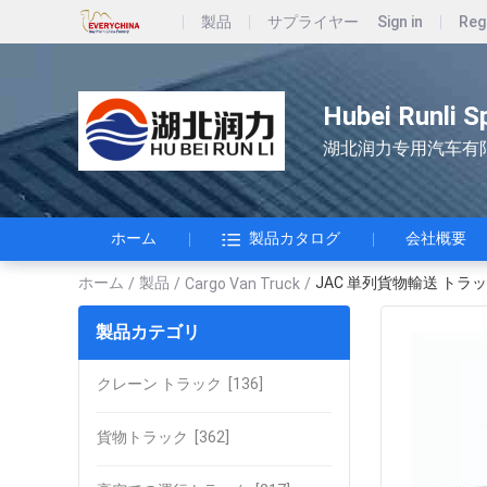
製品
サプライヤー
Sign in
Reg
Hubei Runli S
湖北润力专用汽车有
ホーム
製品カタログ
会社概要
ホーム
製品
JAC 単列貨物輸送 トラ
/
/
Cargo Van Truck
/
製品カテゴリ
クレーン トラック
[136]
貨物トラック
[362]