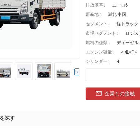
排放基準 :
ユーロ6
原産地 :
湖北,中国
セグメント :
軽トラック
市場セグメント :
ロジス
燃料の種類 :
ディーゼル
エンジン容量 :
< 4L="">
シリンダー :
4
企業との接触
を探す