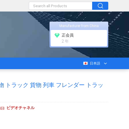
Manufacturer from China
正会員
2 年
日本語
物 トラック 貨物 列車 フレンダー トラッ
ビデオチャネル