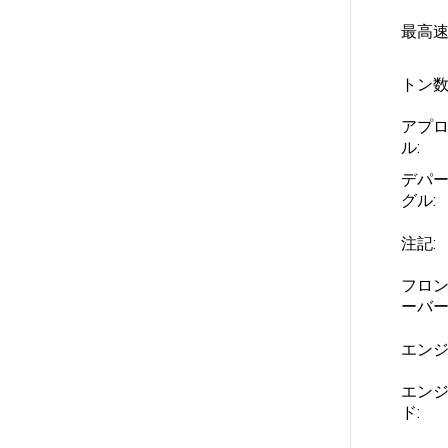
最高速
トン数
アプ
ル:
デパ
グル:
注記:
フロン
ーバー
エンジ
エン
ド: