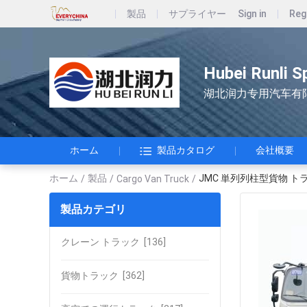
製品
サプライヤー
Sign in
Reg
Hubei Runli S
湖北润力专用汽车有
ホーム
製品カタログ
会社概要
ホーム
製品
JMC 単列列柱型貨物 ト
/
/
Cargo Van Truck
/
製品カテゴリ
クレーン トラック
[136]
貨物トラック
[362]