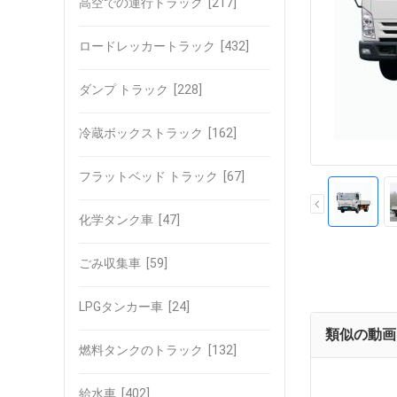
高空での運行トラック
[217]
ロードレッカートラック
[432]
ダンプ トラック
[228]
冷蔵ボックストラック
[162]
フラットベッド トラック
[67]
化学タンク車
[47]
ごみ収集車
[59]
LPGタンカー車
[24]
類似の動画
燃料タンクのトラック
[132]
給水車
[402]