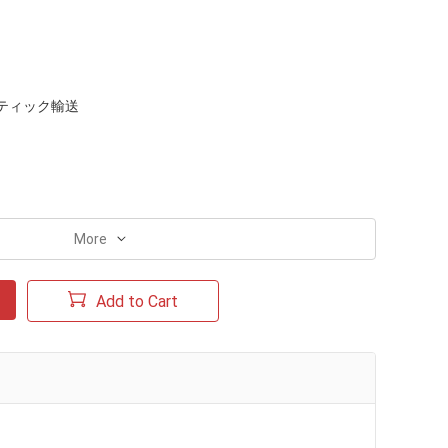
ティック輸送
More
Add to Cart