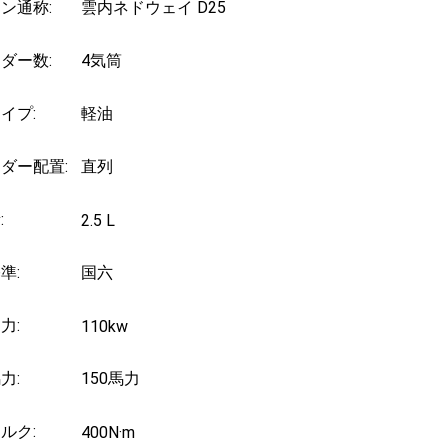
ン通称:
雲内ネドウェイ D25
ダー数:
4気筒
イプ:
軽油
ダー配置:
直列
:
2.5 L
準:
国六
力:
110kw
力:
150馬力
ルク:
400N·m