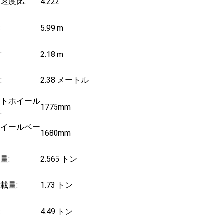
速度比:
4.222
:
5.99 m
:
2.18 m
:
2.38 メートル
ントホイール
1775mm
:
ホイールベー
1680mm
量:
2.565 トン
載量:
1.73 トン
:
4.49 トン