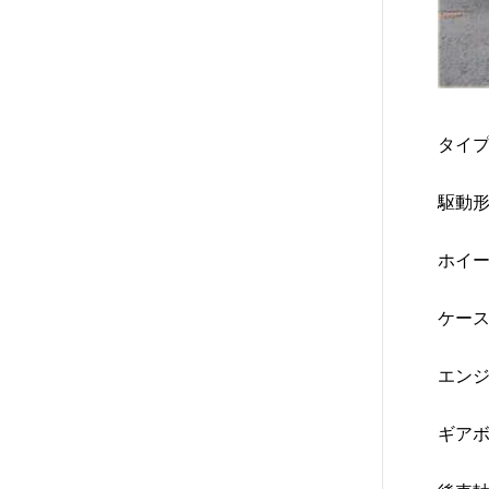
タイプ
駆動形
ホイー
ケース
エンジ
ギアボ