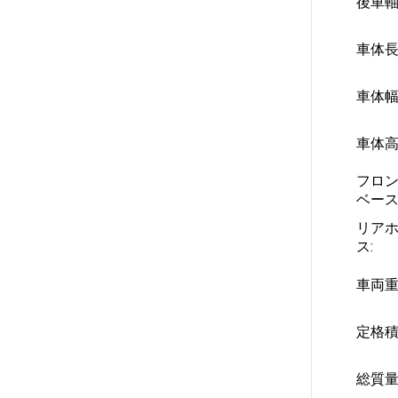
後車軸
車体長
車体幅
車体高
フロ
ベース
リア
ス:
車両重
定格積
総質量