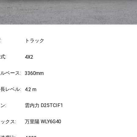
:
トラック
式:
4X2
ルベース:
3360mm
長レベル:
4.2 m
ン:
雲内力 D25TCIF1
ックス:
万里陽 WLY6G40