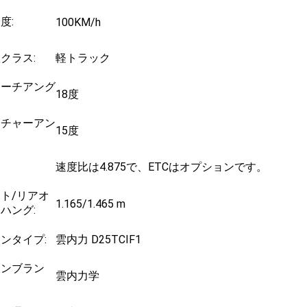
度:
100KM/h
クラス:
軽トラック
ローチアング
18度
ーチャーアン
15度
速度比は4.875で、ETCはオプションです。
ト/リアオ
1.165/1.465 m
ハング:
ンタイプ:
雲内力 D25TCIF1
ジンブラン
雲内力学