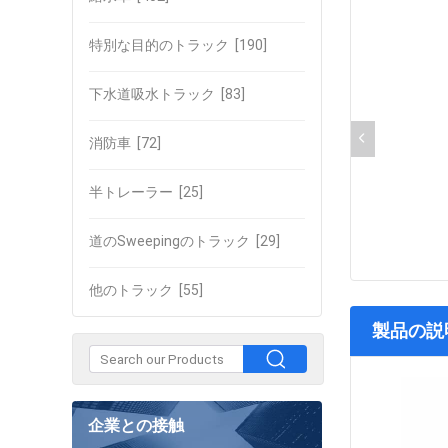
特別な目的のトラック
[190]
下水道吸水トラック
[83]
消防車
[72]
半トレーラー
[25]
道のSweepingのトラック
[29]
他のトラック
[55]
製品の説
企業との接触