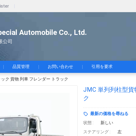
ister
pecial Automobile Co., Ltd.
限公司
品質管理
お問い合わせ
引用を要求
ラック 貨物 列車 フレンダー トラック
JMC 単列列柱型貨
ク
最新の価格を尋ねる
状態 :
新しい
ステアリング :
左