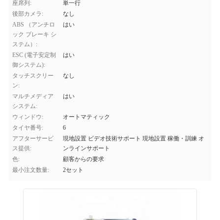
座席列:
単一行
後部カメラ:
なし
ABS （アンチロ
はい
ック ブレーキ シ
ステム）:
ESC (電子安定制
はい
御システム):
タッチスクリー
なし
ン:
マルチメディア
はい
システム:
ウィンドウ:
オートマティック
タイヤ番号:
6
アフターサービ
現地設置 ビデオ技術サポート 現地設置 稼働・訓練 オ
ス提供:
ンラインサポート
色:
顧客からの要求
最小注文数量:
2セット