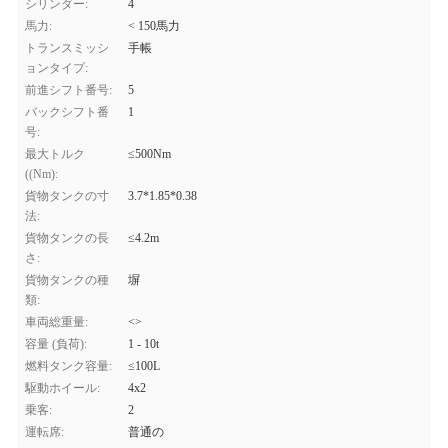
シリンダー:
4
馬力:
< 150馬力
トランスミッシ
手帳
ョンタイプ:
前進シフト番号:
5
バックシフト番
1
号:
最大トルク
≤500Nm
((Nm):
貨物タンクの寸
3.7*1.85*0.38
法:
貨物タンクの長
≤4.2m
さ:
貨物タンクの種
塀
類:
車両総重量:
<>
容量 (負荷):
1 - 10t
燃料タンク容量:
≤100L
駆動ホイール:
4x2
乗客:
2
運転席:
普通の