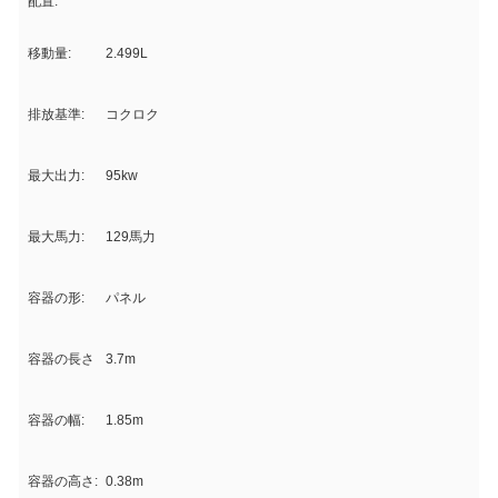
配置:
移動量:
2.499L
排放基準:
コクロク
最大出力:
95kw
最大馬力:
129馬力
容器の形:
パネル
容器の長さ
3.7m
容器の幅:
1.85m
容器の高さ:
0.38m