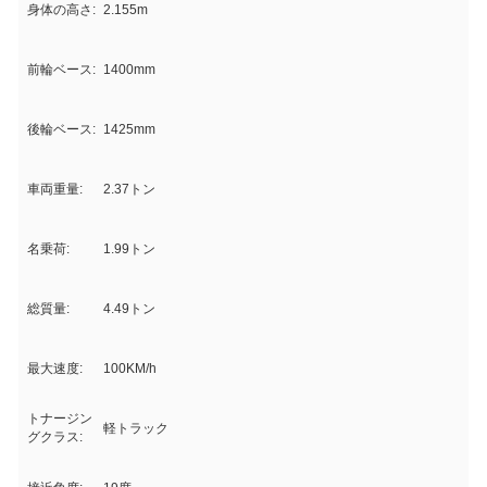
身体の高さ:
2.155m
前輪ベース:
1400mm
後輪ベース:
1425mm
車両重量:
2.37トン
名乗荷:
1.99トン
総質量:
4.49トン
最大速度:
100KM/h
トナージン
軽トラック
グクラス: