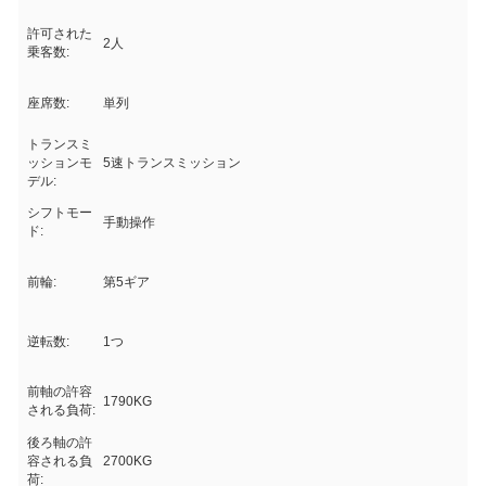
許可された
2人
乗客数:
座席数:
単列
トランスミ
ッションモ
5速トランスミッション
デル:
シフトモー
手動操作
ド:
前輪:
第5ギア
逆転数:
1つ
前軸の許容
1790KG
される負荷:
後ろ軸の許
容される負
2700KG
荷: