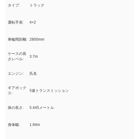
タイプ:
トラック
運転手表:
4×2
車輪間距離:
2800mm
ケースの長
3.7m
さレベル:
エンジン:
氏名
ギアボック
5速トランスミッション
ス:
体の長さ:
5.445メートル
身体幅:
1.94m