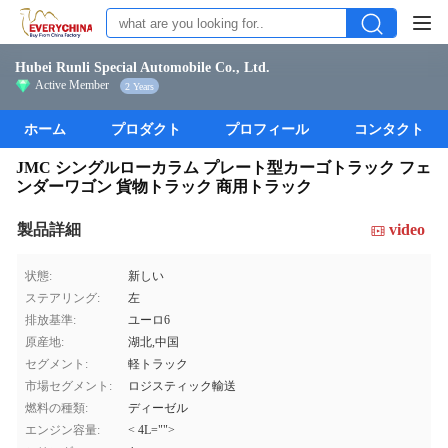
Hubei Runli Special Automobile Co., Ltd.
Active Member
2 Years
ホーム
プロダクト
プロフィール
コンタクト
JMC シングルローカラム プレート型カーゴトラック フェ
ンダーワゴン 貨物トラック 商用トラック
製品詳細
video
状態:
新しい
ステアリング:
左
排放基準:
ユーロ6
原産地:
湖北,中国
セグメント:
軽トラック
市場セグメント:
ロジスティック輸送
燃料の種類:
ディーゼル
エンジン容量:
< 4L="">