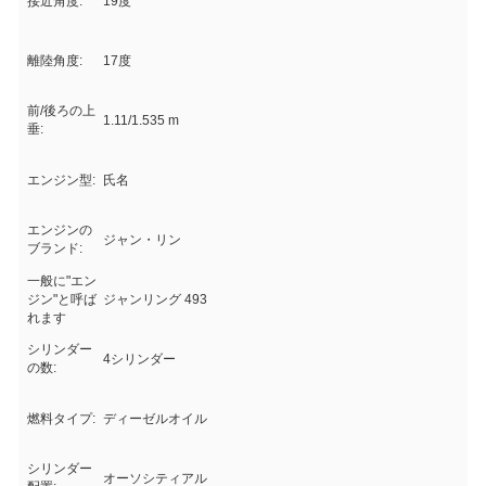
接近角度:
19度
離陸角度:
17度
前/後ろの上
1.11/1.535 m
垂:
エンジン型:
氏名
エンジンの
ジャン・リン
ブランド:
一般に"エン
ジン"と呼ば
ジャンリング 493
れます
シリンダー
4シリンダー
の数:
燃料タイプ:
ディーゼルオイル
シリンダー
オーソシティアル