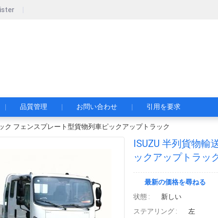
ister
pecial Automobile Co., Ltd.
限公司
品質管理
お問い合わせ
引用を要求
トラック フェンスプレート型貨物列車ピックアップトラック
ISUZU 半列貨
ックアップトラッ
最新の価格を尋ねる
状態 :
新しい
ステアリング :
左