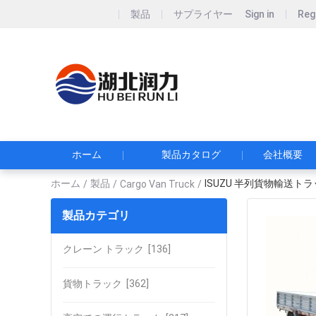
製品
サプライヤー
Sign in
Reg
Hubei Runli S
湖北润力专用汽车有
ホーム
製品カタログ
会社概要
ホーム
製品
ISUZU 半列貨物輸送
/
/
Cargo Van Truck
/
製品カテゴリ
クレーン トラック
[136]
貨物トラック
[362]