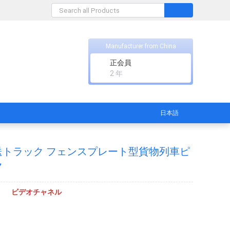
Manufacturer from China
正会員
2 年
日本語
物輸送トラック フェンスプレート型貨物列車ピ
ク
ビデオチャネル