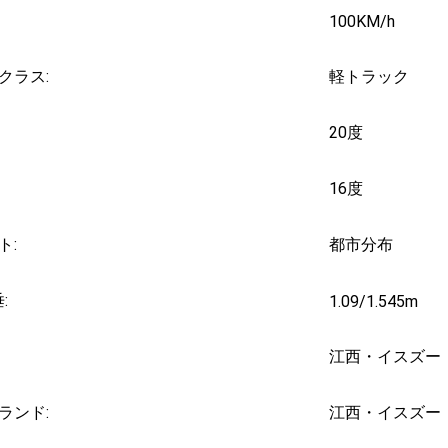
100KM/h
クラス:
軽トラック
20度
16度
ト:
都市分布
:
1.09/1.545m
江西・イスズー
ランド:
江西・イスズー