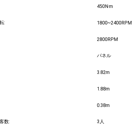
450N·m
転:
1800~2400RPM
2800RPM
パネル
3.82m
1.88m
0.38m
客数:
3人