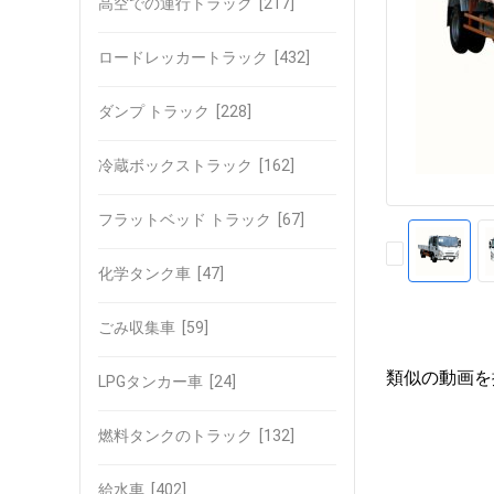
高空での運行トラック
[217]
ロードレッカートラック
[432]
ダンプ トラック
[228]
冷蔵ボックストラック
[162]
フラットベッド トラック
[67]
化学タンク車
[47]
ごみ収集車
[59]
類似の動画を
LPGタンカー車
[24]
燃料タンクのトラック
[132]
給水車
[402]