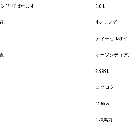
ジン"と呼ばれます
3.0 L
数:
4シリンダー
ディーゼルオイ
置:
オーソシティア
2.999L
コクロク
125kw
170馬力