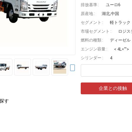
排放基準 :
ユーロ6
原産地 :
湖北,中国
セグメント :
軽トラック
市場セグメント :
ロジス
燃料の種類 :
ディーゼル
エンジン容量 :
< 4L="">
シリンダー :
4
企業との接触
探す