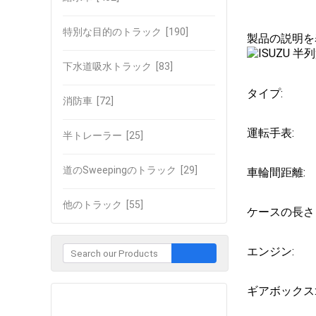
特別な目的のトラック
[190]
製品の説明を
下水道吸水トラック
[83]
タイプ:
消防車
[72]
運転手表:
半トレーラー
[25]
道のSweepingのトラック
[29]
車輪間距離:
他のトラック
[55]
ケースの長さ
エンジン:
ギアボックス
企業との接触