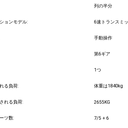
列の半分
ションモデル:
6速トランスミ
:
手動操作
第6ギア
1つ
れる負荷:
体重は1840kg
される負荷:
2655KG
ーツ数:
7/5 + 6