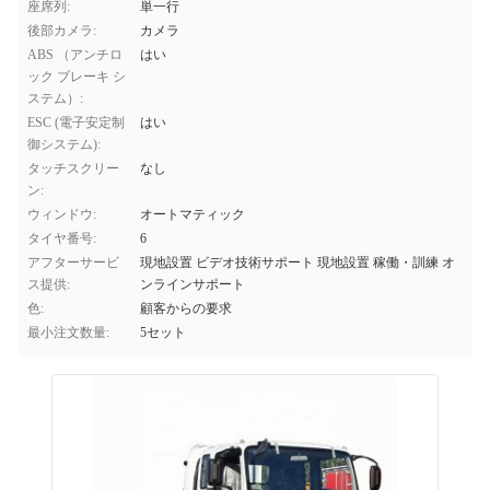
座席列:
単一行
後部カメラ:
カメラ
ABS （アンチロ
はい
ック ブレーキ シ
ステム）:
ESC (電子安定制
はい
御システム):
タッチスクリー
なし
ン:
ウィンドウ:
オートマティック
タイヤ番号:
6
アフターサービ
現地設置 ビデオ技術サポート 現地設置 稼働・訓練 オ
ス提供:
ンラインサポート
色:
顧客からの要求
最小注文数量:
5セット