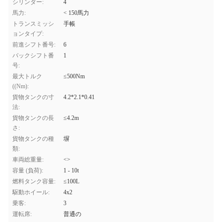
シリンダー:
4
馬力:
< 150馬力
トランスミッシ
手帳
ョンタイプ:
前進シフト番号:
6
バックシフト番
1
号:
最大トルク
≤500Nm
((Nm):
貨物タンクの寸
4.2*2.1*0.41
法:
貨物タンクの長
≤4.2m
さ:
貨物タンクの種
塀
類:
車両総重量:
<>
容量 (負荷):
1 - 10t
燃料タンク容量:
≤100L
駆動ホイール:
4x2
乗客:
3
運転席:
普通の