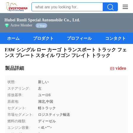
Hubei Runli Special Automobile Co., Ltd.
Active Member
2 Years
ホーム
プロダクト
プロフィール
コンタクト
FAW シングル ロー カーゴ トランスポート トラック フェ
ンス プレート スタイル ワゴン フレイト トラック
製品詳細
video
状態:
新しい
ステアリング:
左
排放基準:
ユーロ6
原産地:
湖北,中国
セグメント:
軽トラック
市場セグメント:
ロジスティック輸送
燃料の種類:
ディーゼル
エンジン容量:
< 4L="">