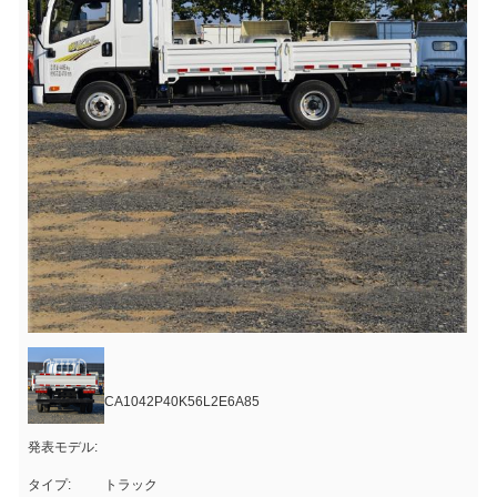
CA1042P40K56L2E6A85
発表モデル:
タイプ:
トラック