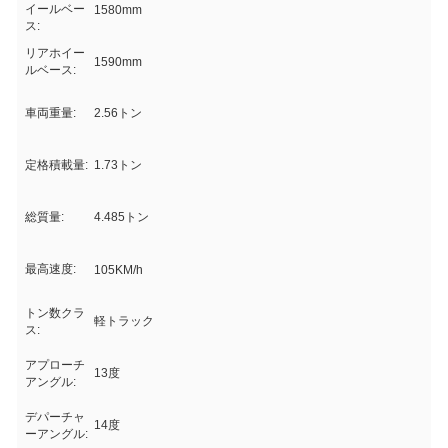
イールベー
1580mm
ス:
リアホイー
1590mm
ルベース:
車両重量:
2.56トン
定格積載量:
1.73トン
総質量:
4.485トン
最高速度:
105KM/h
トン数クラ
軽トラック
ス:
アプローチ
13度
アングル:
デパーチャ
14度
ーアングル: