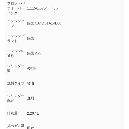
フロント/リ
アオーバー
1.115/1.57メートル
ハング:
エンジンタ
錫柴 CA4DB1A14E68
イプ:
エンジンブ
錫柴
ランド:
エンジンの
錫柴 2.2L
通称:
シリンダー
4気筒
数:
燃料タイプ:
軽油
シリンダー
直列
配置:
排気量:
2.207 L
排出ガス基
国六