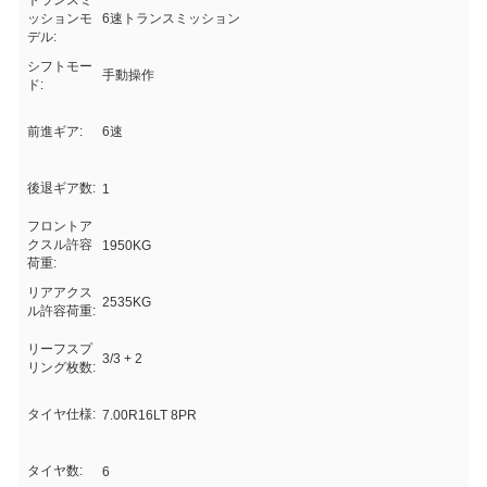
トランスミ
ッションモ
6速トランスミッション
デル:
シフトモー
手動操作
ド:
前進ギア:
6速
後退ギア数:
1
フロントア
クスル許容
1950KG
荷重:
リアアクス
2535KG
ル許容荷重:
リーフスプ
3/3 + 2
リング枚数:
タイヤ仕様:
7.00R16LT 8PR
タイヤ数:
6