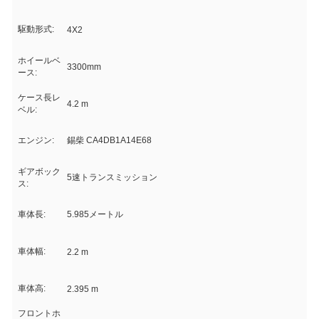
駆動形式:
4X2
ホイールベ
3300mm
ース:
ケース長レ
4.2 m
ベル:
エンジン:
錫柴 CA4DB1A14E68
ギアボック
5速トランスミッション
ス:
車体長:
5.985メートル
車体幅:
2.2 m
車体高:
2.395 m
フロントホ