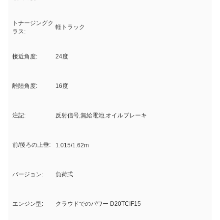
トナージングク
軽トラック
ラス:
接近角度:
24度
離陸角度:
16度
注記:
反射信号,無給電池,オイルブレーキ
前/後ろの上垂:
1.015/1.62m
バージョン:
負荷式
エンジン型:
クラウドでのパワー D20TCIF15