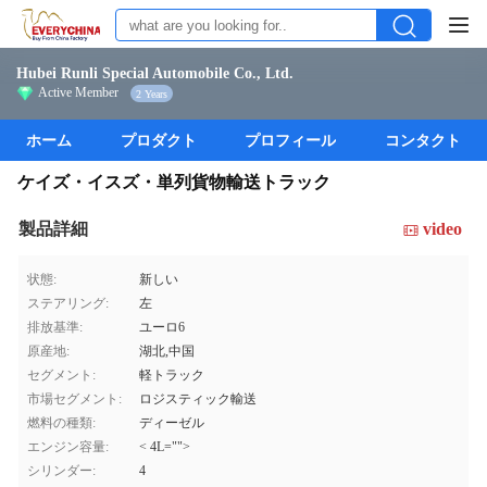
Hubei Runli Special Automobile Co., Ltd.
Active Member
2 Years
ホーム
プロダクト
プロフィール
コンタクト
ケイズ・イスズ・単列貨物輸送トラック
製品詳細
video
状態:
新しい
ステアリング:
左
排放基準:
ユーロ6
原産地:
湖北,中国
セグメント:
軽トラック
市場セグメント:
ロジスティック輸送
燃料の種類:
ディーゼル
エンジン容量:
< 4L="">
シリンダー:
4