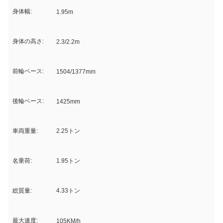
身体幅:
1.95m
身体の高さ:
2.3/2.2m
前輪ベース:
1504/1377mm
後輪ベース:
1425mm
車両重量:
2.25トン
名乗荷:
1.95トン
総質量:
4.33トン
最大速度:
105KM/h