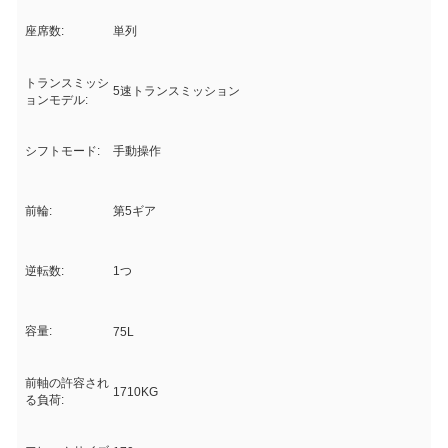
座席数:
単列
トランスミッシ
5速トランスミッション
ョンモデル:
シフトモード:
手動操作
前輪:
第5ギア
逆転数:
1つ
容量:
75L
前軸の許容され
1710KG
る負荷: