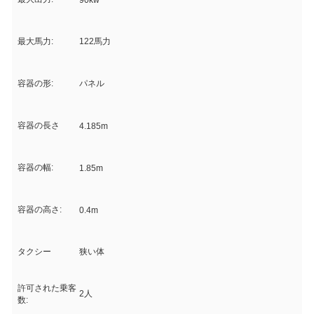
90kw
最大馬力:
122馬力
容器の形:
パネル
容器の長さ
4.185m
容器の幅:
1.85m
容器の高さ:
0.4m
タクシー
狭い体
許可された乗客
2人
数: