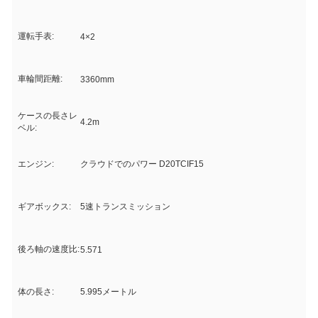
運転手表:
4×2
車輪間距離:
3360mm
ケースの長さレ
4.2m
ベル:
エンジン:
クラウドでのパワー D20TCIF15
ギアボックス:
5速トランスミッション
後ろ軸の速度比:
5.571
体の長さ:
5.995メートル