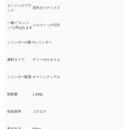
エンジンのブラ
雲内ダイナミクス
ンド:
一般に"エンジ
ドルウィッチD20
ン"と呼ばれます
シリンダーの数:
4シリンダー
燃料タイプ:
ディーゼルオイル
シリンダー配置:
オーソシティアル
移動量:
1.999L
排放基準:
コクロク
最大出力: