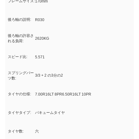
フレームサイズ:
170mm
後ろ軸の説明:
R030
後ろ軸の許容さ
2620KG
れる負荷:
スピード比:
5.571
スプリングパー
3/3 + 2 の3分の2
ツ数:
タイヤの仕様:
7.00R16LT 8PR6.50R16LT 10PR
タイヤタイプ:
バキュームタイヤ
タイヤ数:
六