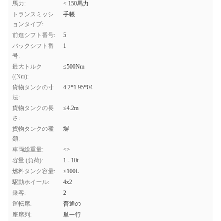
馬力:
< 150馬力
トランスミッシ
手帳
ョンタイプ:
前進シフト番号:
5
バックシフト番
1
号:
最大トルク
≤500Nm
((Nm):
貨物タンクの寸
4.2*1.95*04
法:
貨物タンクの長
≤4.2m
さ:
貨物タンクの種
塀
類:
車両総重量:
<>
容量 (負荷):
1 - 10t
燃料タンク容量:
≤100L
駆動ホイール:
4x2
乗客:
2
運転席:
普通の
座席列:
単一行