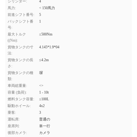
シリンダー:
4
馬力:
< 150馬力
前進シフト番号:
5
バックシフト番
1
号:
最大トルク
≤500Nm
((Nm):
貨物タンクの寸
4.145*1.9*04
法:
貨物タンクの長
≤4.2m
さ:
貨物タンクの種
塀
類:
車両総重量:
<>
容量 (負荷):
1 - 10t
燃料タンク容量:
≤100L
駆動ホイール:
4x2
乗客:
3
運転席:
普通の
座席列:
単一行
後部カメラ:
カメラ