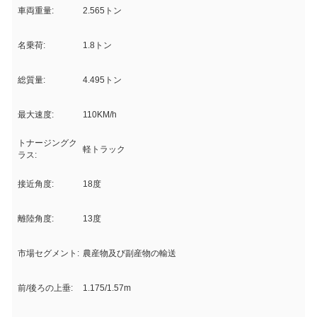
車両重量:
2.565トン
名乗荷:
1.8トン
総質量:
4.495トン
最大速度:
110KM/h
トナージングク
軽トラック
ラス:
接近角度:
18度
離陸角度:
13度
市場セグメント:
農産物及び副産物の輸送
前/後ろの上垂:
1.175/1.57m