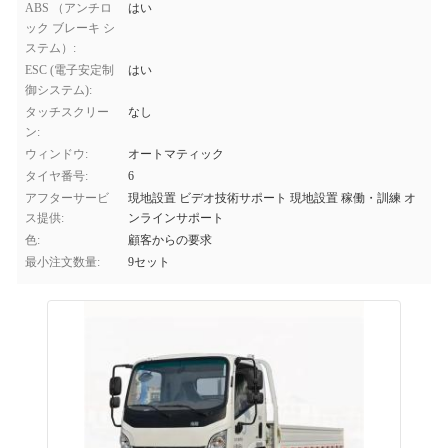
ABS （アンチロ
はい
ック ブレーキ シ
ステム）:
ESC (電子安定制
はい
御システム):
タッチスクリー
なし
ン:
ウィンドウ:
オートマティック
タイヤ番号:
6
アフターサービ
現地設置 ビデオ技術サポート 現地設置 稼働・訓練 オ
ス提供:
ンラインサポート
色:
顧客からの要求
最小注文数量:
9セット