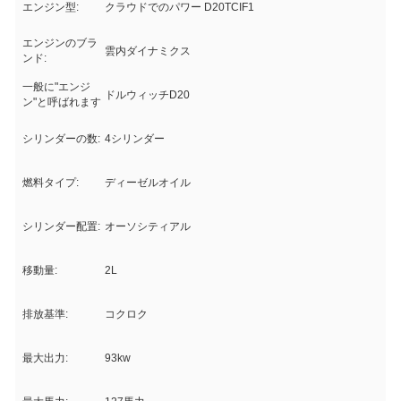
エンジン型:
クラウドでのパワー D20TCIF1
エンジンのブラ
雲内ダイナミクス
ンド:
一般に"エンジ
ドルウィッチD20
ン"と呼ばれます
シリンダーの数:
4シリンダー
燃料タイプ:
ディーゼルオイル
シリンダー配置:
オーソシティアル
移動量:
2L
排放基準:
コクロク
最大出力:
93kw