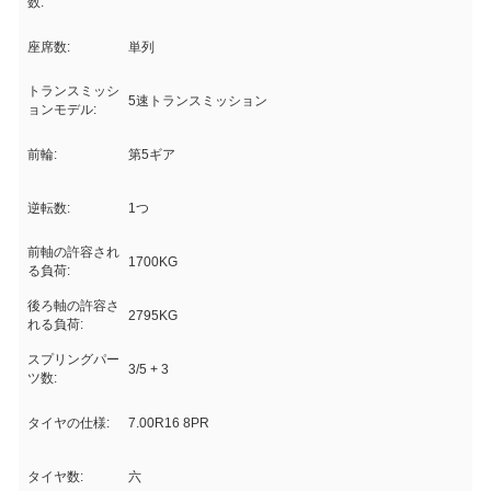
数:
座席数:
単列
トランスミッシ
5速トランスミッション
ョンモデル:
前輪:
第5ギア
逆転数:
1つ
前軸の許容され
1700KG
る負荷:
後ろ軸の許容さ
2795KG
れる負荷:
スプリングパー
3/5 + 3
ツ数:
タイヤの仕様:
7.00R16 8PR
タイヤ数:
六