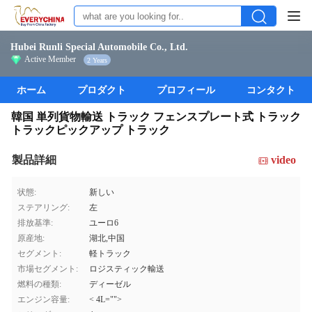
Hubei Runli Special Automobile Co., Ltd.
Active Member
2 Years
ホーム
プロダクト
プロフィール
コンタクト
韓国 単列貨物輸送 トラック フェンスプレート式 トラック
トラックピックアップ トラック
製品詳細
video
状態:
新しい
ステアリング:
左
排放基準:
ユーロ6
原産地:
湖北,中国
セグメント:
軽トラック
市場セグメント:
ロジスティック輸送
燃料の種類:
ディーゼル
エンジン容量:
< 4L="">