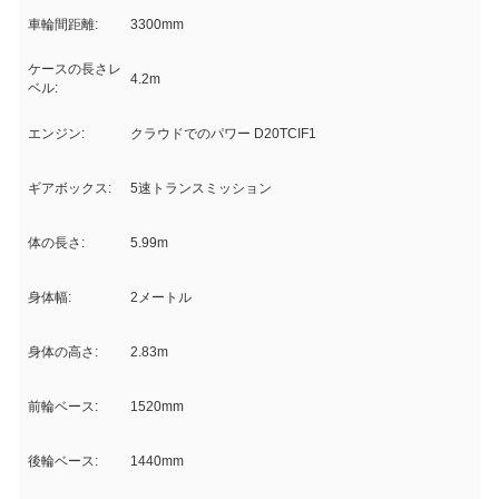
車輪間距離:
3300mm
ケースの長さレ
4.2m
ベル:
エンジン:
クラウドでのパワー D20TCIF1
ギアボックス:
5速トランスミッション
体の長さ:
5.99m
身体幅:
2メートル
身体の高さ:
2.83m
前輪ベース:
1520mm
後輪ベース:
1440mm