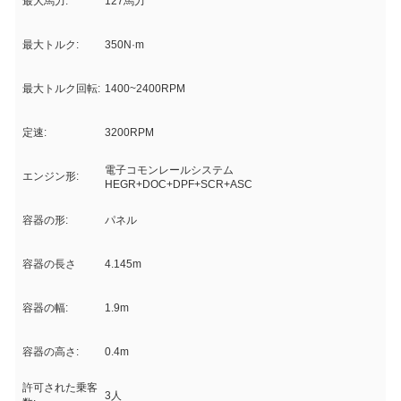
最大馬力:
127馬力
最大トルク:
350N·m
最大トルク回転:
1400~2400RPM
定速:
3200RPM
電子コモンレールシステム
エンジン形:
HEGR+DOC+DPF+SCR+ASC
容器の形:
パネル
容器の長さ
4.145m
容器の幅:
1.9m
容器の高さ:
0.4m
許可された乗客
3人