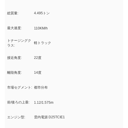
総質量:
4.495トン
最大速度:
110KM/h
トナージングク
軽トラック
ラス:
接近角度:
22度
離陸角度:
14度
市場セグメント:
都市分布
前/後ろの上垂:
1.12/1.575m
エンジン型:
雲内電源 D25TCIE1