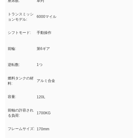
座席数:
単列
トランスミッシ
6000マイル
ョンモデル:
シフトモード:
手動操作
前輪:
第6ギア
逆転数:
1つ
燃料タンクの材
アルミ合金
料:
容量:
120L
前軸の許容され
1700KG
る負荷:
フレームサイズ:
170mm