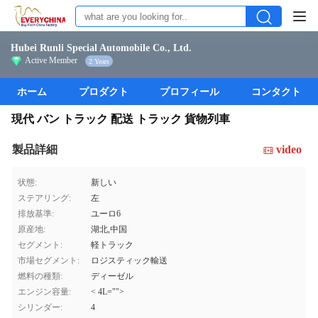
Hubei Runli Special Automobile Co., Ltd.
Active Member
2 Years
ホーム
プロダクト
プロフィール
コンタクト
現代 バン トラック 配送 トラック 貨物列車
製品詳細
video
状態:
新しい
ステアリング:
左
排放基準:
ユーロ6
原産地:
湖北,中国
セグメント:
軽トラック
市場セグメント:
ロジスティック輸送
燃料の種類:
ディーゼル
エンジン容量:
< 4L="">
シリンダー:
4