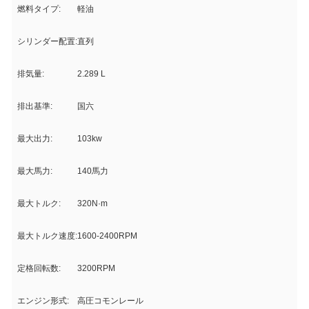
燃料タイプ:
軽油
シリンダー配置:
直列
排気量:
2.289 L
排出基準:
国六
最大出力:
103kw
最大馬力:
140馬力
最大トルク:
320N·m
最大トルク速度:
1600-2400RPM
定格回転数:
3200RPM
エンジン形式:
高圧コモンレール