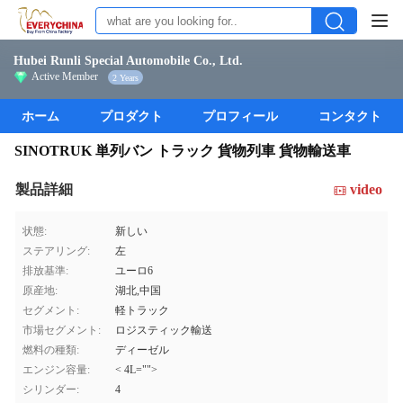
Hubei Runli Special Automobile Co., Ltd.
Active Member
2 Years
ホーム
プロダクト
プロフィール
コンタクト
SINOTRUK 単列バン トラック 貨物列車 貨物輸送車
製品詳細
video
状態:
新しい
ステアリング:
左
排放基準:
ユーロ6
原産地:
湖北,中国
セグメント:
軽トラック
市場セグメント:
ロジスティック輸送
燃料の種類:
ディーゼル
エンジン容量:
< 4L="">
シリンダー:
4