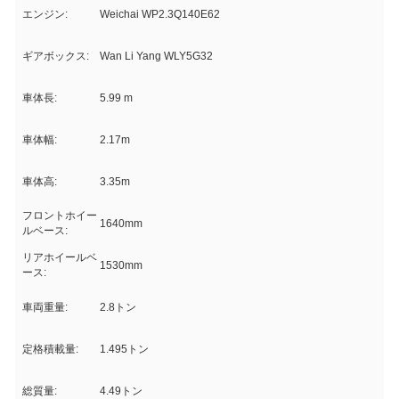
エンジン:
Weichai WP2.3Q140E62
ギアボックス:
Wan Li Yang WLY5G32
車体長:
5.99 m
車体幅:
2.17m
車体高:
3.35m
フロントホイー
1640mm
ルベース:
リアホイールベ
1530mm
ース:
車両重量:
2.8トン
定格積載量:
1.495トン
総質量:
4.49トン