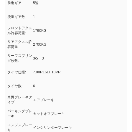
前進ギア:
5速
後退ギア数:
1
フロントアクス
1790KG
ル許容荷重:
リアアクスル許
2700KG
容荷重:
リーフスプリン
3/5 + 3
グ枚数:
タイヤ仕様:
7.00R16LT 10PR
タイヤ数:
6
車両ブレーキタ
エアブレーキ
イプ:
パーキングブレ
カットオフブレーキ
ーキ:
エンジンブレー
インシリンダーブレーキ
キ: