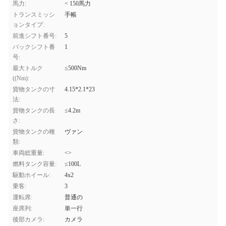
馬力:
< 150馬力
トランスミッシ
手帳
ョンタイプ:
前進シフト番号:
5
バックシフト番
1
号:
最大トルク
≤500Nm
((Nm):
貨物タンクの寸
4.15*2.1*23
法:
貨物タンクの長
≤4.2m
さ:
貨物タンクの種
ヴァン
類:
車両総重量:
<>
燃料タンク容量:
≤100L
駆動ホイール:
4x2
乗客:
3
運転席:
普通の
座席列:
単一行
後部カメラ:
カメラ