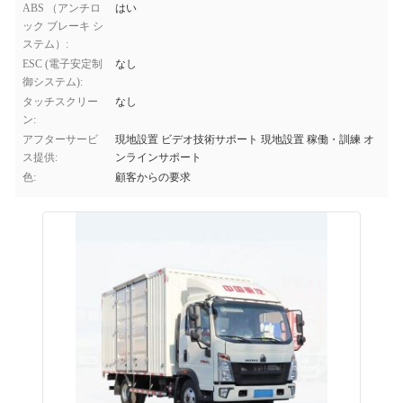
ABS （アンチロ
はい
ック ブレーキ シ
ステム）:
ESC (電子安定制
なし
御システム):
タッチスクリー
なし
ン:
アフターサービ
現地設置 ビデオ技術サポート 現地設置 稼働・訓練 オ
ス提供:
ンラインサポート
色:
顧客からの要求