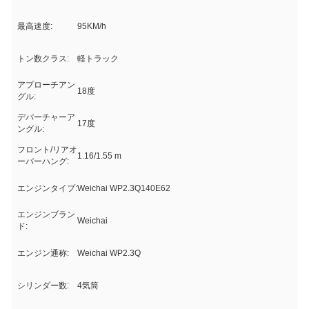
最高速度:
95KM/h
トン数クラス:
軽トラック
アプローチアン
18度
グル:
デパーチャーア
17度
ングル:
フロント/リアオ
1.16/1.55 m
ーバーハング:
エンジンタイプ:
Weichai WP2.3Q140E62
エンジンブラン
Weichai
ド:
エンジン通称:
Weichai WP2.3Q
シリンダー数:
4気筒