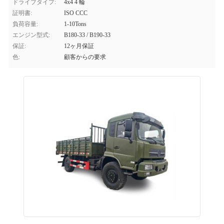
ドライブタイプ:
4x4 4 輪
証明書:
ISO CCC
負荷容量:
1-10Tons
エンジン型式:
B180-33 / B190-33
保証:
12ヶ月保証
色:
顧客からの要求