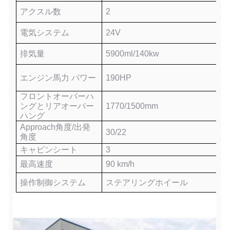
アクスル数
2
電気システム
24V
排気量
5900
ml/
140
kw
エンジン馬力
パワー
190
HP
フロントオーバーハ
ングとリアオーバー
1
770
/1
500
mm
ハング
Ap
p
r
oa
ch角度/出発
3
0
/
22
角度
キャビンシート
3
最高速度
90
km/h
操作制御システム
ステアリングホイール