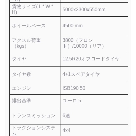
貨物サイズ
( L * W *
5000x2300x550mm
H)
ホイールベース
4500
mm
アクスル荷重
3800（フロン
（kgs）
ト）/10000（リア）
タイヤ
12.5R20オフロードタイヤ
タイヤ数
4
+1スペアタイヤ
エンジン
ISB190 50
排出基準
ユーロ
5
トランスミッション
6速
トラクションシステ
4x4
ム