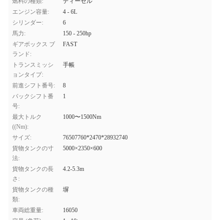
燃料の種類:
ディーゼル
エンジン容量:
4 - 6L
シリンダー:
6
馬力:
150 - 250hp
ギアボックス ブ
FAST
ランド:
トランスミッシ
手帳
ョンタイプ:
前進シフト番号:
8
バックシフト番
1
号:
最大トルク
1000〜1500Nm
((Nm):
サイズ:
76507760*2470*28932740
貨物タンクの寸
5000×2350×600
法:
貨物タンクの長
4.2-5.3m
さ:
貨物タンクの種
塀
類:
車両総重量:
16050