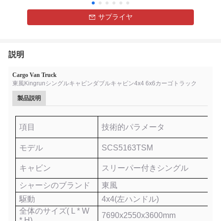
サプライヤ
説明
Cargo Van Truck
東風Kingrunシングルキャビンダブルキャビン4x4 6x6カーゴトラック
製品説明
項目
技術的パラメータ
モデル
SCS
5163TSM
キャビン
スリーパー付きシングル
シャーシのブランド
東風
駆動
4x4
(左ハンドル)
全体のサイズ
( L * W
7690x2550x3600mm
* H)