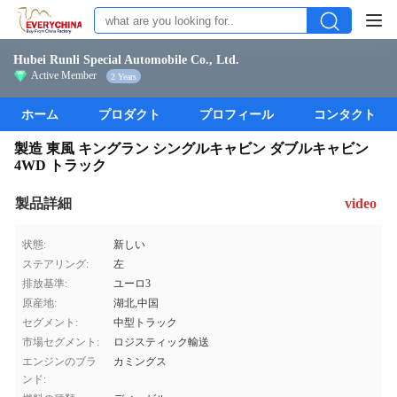
Hubei Runli Special Automobile Co., Ltd.
Active Member
2 Years
ホーム
プロダクト
プロフィール
コンタクト
製造 東風 キングラン シングルキャビン ダブルキャビン
4WD トラック
製品詳細
video
状態:
新しい
ステアリング:
左
排放基準:
ユーロ3
原産地:
湖北,中国
セグメント:
中型トラック
市場セグメント:
ロジスティック輸送
エンジンのブラ
カミングス
ンド: