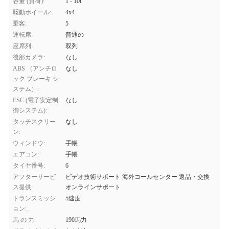
容量 (負荷):
1 - 10t
駆動ホイール:
4x4
乗客:
5
運転席:
普通の
座席列:
双列
後部カメラ:
なし
ABS （アンチロ
なし
ック ブレーキ シ
ステム）:
ESC (電子安定制
なし
御システム):
タッチスクリー
なし
ン:
ウィンドウ:
手帳
エアコン:
手帳
タイヤ番号:
6
アフターサービ
ビデオ技術サポート 海外コールセンター 返品・交換
ス提供:
オンラインサポート
トランスミッシ
5速度
ョン:
馬 の 力:
190馬力