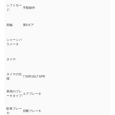
シフトモー
手動操作
ド:
前輪:
第6ギア
シャーシパ
ラメータ
タイヤ
タイヤの仕
7.50R16LT 6PR
様:
車両のブレ
エアブレーキ
ーキタイプ:
駐車ブレー
切断ブレーキ
キ: