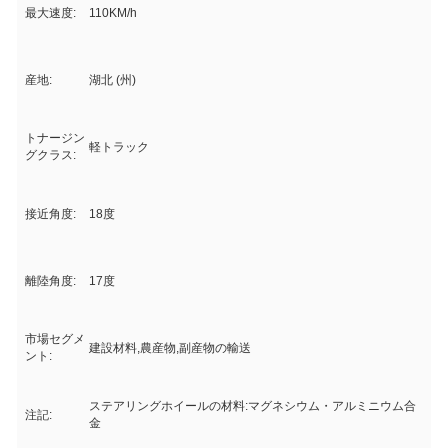
最大速度:
110KM/h
産地:
湖北 (州)
トナージン
軽トラック
グクラス:
接近角度:
18度
離陸角度:
17度
市場セグメ
建設材料,農産物,副産物の輸送
ント:
ステアリングホイールの材料:マグネシウム・アルミニウム合
注記:
金