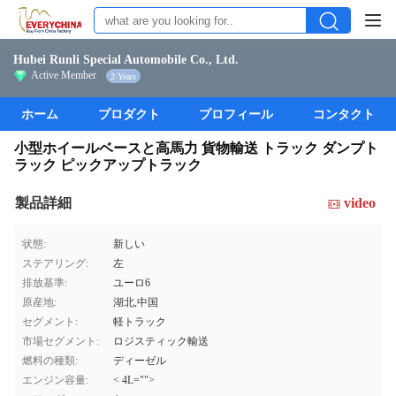
Hubei Runli Special Automobile Co., Ltd.
Active Member
2 Years
ホーム
プロダクト
プロフィール
コンタクト
小型ホイールベースと高馬力 貨物輸送 トラック ダンプト
ラック ピックアップトラック
製品詳細
video
状態:
新しい
ステアリング:
左
排放基準:
ユーロ6
原産地:
湖北,中国
セグメント:
軽トラック
市場セグメント:
ロジスティック輸送
燃料の種類:
ディーゼル
エンジン容量:
< 4L="">