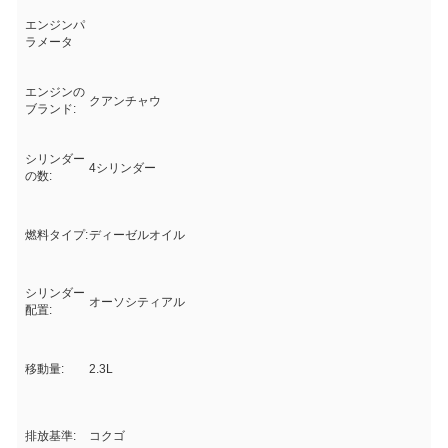
エンジンパ
ラメータ
エンジンの
クアンチャウ
ブランド:
シリンダー
4シリンダー
の数:
燃料タイプ:
ディーゼルオイル
シリンダー
オーソシティアル
配置:
移動量:
2.3L
排放基準:
コクゴ