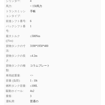
シリンダー:
4
馬力:
< 150馬力
トランスミッシ
手帳
ョンタイプ:
前進シフト番号:
6
バックシフト番
1
号:
最大トルク
≤500Nm
((Nm):
貨物タンクの寸
3190*1950*400
法:
貨物タンクの長
≤4.2m
さ:
貨物タンクの種
コラムプレート
類:
車両総重量:
<>
容量 (負荷):
1 - 10t
燃料タンク容量:
≤100L
駆動ホイール:
4x2
乗客:
3
運転席:
普通の