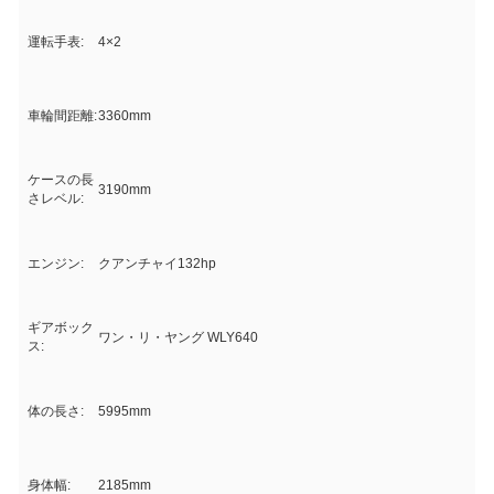
運転手表:
4×2
車輪間距離:
3360mm
ケースの長
3190mm
さレベル:
エンジン:
クアンチャイ132hp
ギアボック
ワン・リ・ヤング WLY640
ス:
体の長さ:
5995mm
身体幅:
2185mm