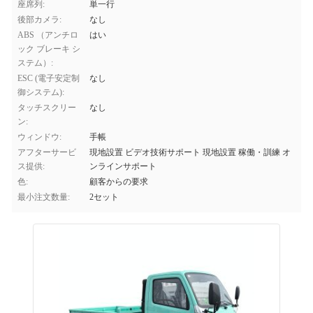
座席列:
単一行
後部カメラ:
なし
ABS （アンチロ
はい
ック ブレーキ シ
ステム）:
ESC (電子安定制
なし
御システム):
タッチスクリー
なし
ン:
ウィンドウ:
手帳
アフターサービ
現地設置 ビデオ技術サポート 現地設置 稼働・訓練 オ
ス提供:
ンラインサポート
色:
顧客からの要求
最小注文数量:
2セット