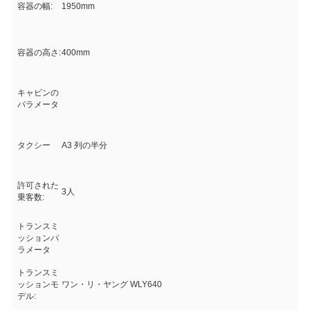
容器の幅:
1950mm
容器の高さ:
400mm
キャビンの
パラメータ
タクシー
A3 列の半分
許可された
3人
乗客数:
トランスミ
ッションパ
ラメータ
トランスミ
ッションモ
ワン・リ・ヤング WLY640
デル: