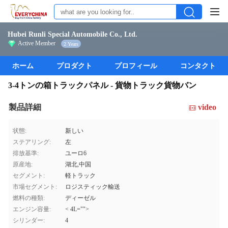
Hubei Runli Special Automobile Co., Ltd.
Active Member
2 Years
ホーム
プロダクト
プロフィール
コンタクト
3-4トンの箱トラックパネル - 貨物トラック貨物バン
製品詳細
video
状態:
新しい
ステアリング:
左
排放基準:
ユーロ6
原産地:
湖北,中国
セグメント:
軽トラック
市場セグメント:
ロジスティック輸送
燃料の種類:
ディーゼル
エンジン容量:
< 4L="">
シリンダー:
4