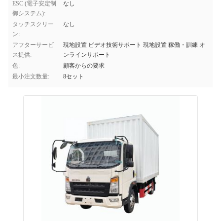
ESC (電子安定制
なし
御システム):
タッチスクリー
なし
ン:
アフターサービ
現地設置 ビデオ技術サポート 現地設置 稼働・訓練 オ
ス提供:
ンラインサポート
色:
顧客からの要求
最小注文数量:
8セット