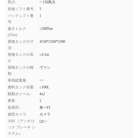
馬力:
< 150馬力
前進シフト番号:
5
バックシフト番
1
号:
最大トルク
≤500Nm
((Nm):
貨物タンクの寸
4150*2100*2300
法:
貨物タンクの長
≤4.2m
さ:
貨物タンクの種
ヴァン
類:
車両総重量:
<>
燃料タンク容量:
≤100L
駆動ホイール:
4x2
乗客:
2
座席列:
単一行
後部カメラ:
カメラ
ABS （アンチロ
はい
ック ブレーキ シ
ステム）: