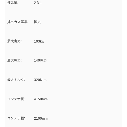
排気量:
2.3 L
排出ガス基準:
国六
最大出力:
103kw
最大馬力:
140馬力
最大トルク:
320N·m
コンテナ長:
4150mm
コンテナ幅:
2100mm