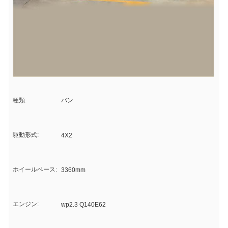
種類:
バン
駆動形式:
4X2
ホイールベース:
3360mm
エンジン:
wp2.3 Q140E62