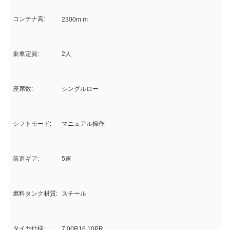
コンテナ高:
2300m m
乗車定員:
2人
座席数:
シングルロー
シフトモード:
マニュアル操作
前進ギア:
5速
燃料タンク材質:
スチール
タイヤ仕様:
7.00R16 10PR