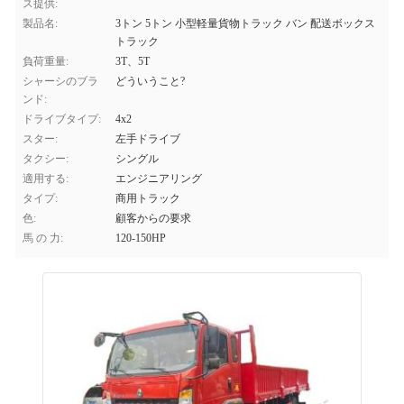
ス提供:
製品名:
3トン 5トン 小型軽量貨物トラック バン 配送ボックス
トラック
負荷重量:
3T、5T
シャーシのブラ
どういうこと?
ンド:
ドライブタイプ:
4x2
スター:
左手ドライブ
タクシー:
シングル
適用する:
エンジニアリング
タイプ:
商用トラック
色:
顧客からの要求
馬 の 力:
120-150HP