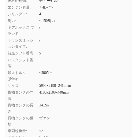
燃料の種類:
ディーゼル
エンジン容量:
< 4L="">
シリンダー:
4
馬力:
< 150馬力
ギアボックス ブ
/
ランド:
トランスミッシ
/
ョンタイプ:
前進シフト番号:
5
バックシフト番
1
号:
最大トルク
≤500Nm
((Nm):
サイズ:
5995×2190×2410mm
貨物タンクの寸
4100x2100x440mm
法:
貨物タンクの長
≤4.2m
さ:
貨物タンクの種
ヴァン
類:
車両総重量:
<>