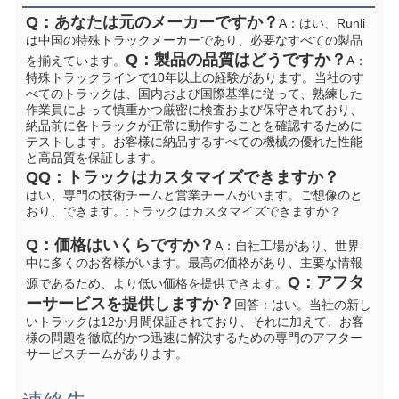
Q：あなたは元のメーカーですか？
A：はい、Runli
は中国の特殊トラックメーカーであり、必要なすべての製品
Q：製品の品質はどうですか？
を揃えています。
A：
特殊トラックラインで10年以上の経験があります。当社のす
べてのトラックは、国内および国際基準に従って、熟練した
作業員によって慎重かつ厳密に検査および保守されており、
納品前に各トラックが正常に動作することを確認するために
テストします。お客様に納品するすべての機械の優れた性能
と高品質を保証します。
Q
Q：トラックはカスタマイズできますか？
はい、専門の技術チームと営業チームがいます。ご想像のと
おり、できます。
:トラックはカスタマイズできますか？
Q：価格はいくらですか？
A：自社工場があり、世界
中に多くのお客様がいます。最高の価格があり、主要な情報
Q：アフタ
源であるため、より低い価格を提供できます。
ーサービスを提供しますか？
回答：はい。当社の新し
いトラックは12か月間保証されており、それに加えて、お客
様の問題を徹底的かつ迅速に解決するための専門のアフター
サービスチームがあります。