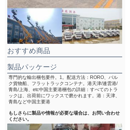
おすすめ商品
製品パッケージ
専門的な輸出梱包要件。1。
配送方法：RORO、バル
ク貨物船、フラットラックコンテナ
。港天津/連雲港/
青島/上海、e
tc中国主要港
梱包の詳細：すべてのトラ
ックは、出荷前にワックスで磨かれます。港：天津、
青島など中国主要港
もし
さらに製品や情報が必要な場合は、お問い合わせ
ください。