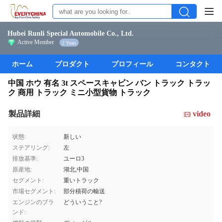
Hubei Runli Special Automobile Co., Ltd.
Active Member
2 Years
ホーム
プロダクト
プロフィール
コンタクト
中国 ホウ 有名 3t スペースキャビン バン トラック トラッ
ク 商用 トラック ミニ小型貨物 トラック
製品詳細
video
状態:
新しい
ステアリング:
左
排放基準:
ユーロ3
原産地:
湖北,中国
セグメント:
重いトラック
市場セグメント:
部分積荷の輸送
エンジンのブラ
どういうこと?
ンド: