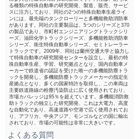
る種類の特殊自動車の研究開発、製造、販売、サービ
スに注力しており、同社の2つの特殊自動車生産ライ
ンには、最先端のタンクローリーと多機能救助消防車
があります。同社の主要製品は、5つのシリーズと370
の製品であり、市町村エンジニアリングトラックシリ
ーズ、油田化学トラックシリーズ、多機能救助消防車
シリーズ、衛生特殊自動車シリーズ、セミトレーラー
トラックです。2009年、同社は蘭州交通大学と協力し
て特殊自動車の研究開発センターを設立し、最初の特
殊自動車生産、学習、研究拠点となり、国内自動車メ
ーカーで鉄道省の認証を受けた唯一の多機能防塵トラ
ックを開発し、多機能防塵トラックメーカーの指定生
産拠点となり、多くの国家特許を取得し、この車両は
主要鉄道路線の粉塵汚染防止に広く使用されており、
市場カバレッジは95％を超えています。多機能消防救
助トラックの独立した研究開発、これは大電力、高度
な自動化であり、高速道路や空港で広く使用されてお
り、アフリカ、中央アジア、モンゴルなどの国に輸出
されており、市場の可能性は非常に大きいです。
よくある質問