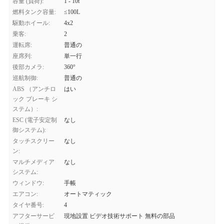
容量 (負荷):
1 - 10t
燃料タンク容量:
≤100L
駆動ホイール:
4x2
乗客:
2
運転席:
普通の
座席列:
単一行
後部カメラ:
360°
巡航制御:
普通の
ABS （アンチロ
はい
ック ブレーキ シ
ステム）:
ESC (電子安定制
なし
御システム):
タッチスクリー
なし
ン:
マルチメディア
なし
システム:
ウィンドウ:
手帳
エアコン:
オートマティック
タイヤ番号:
4
アフターサービ
現地設置 ビデオ技術サポート 無料の部品