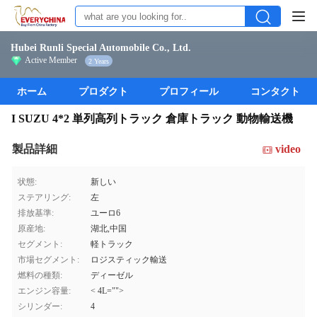
Hubei Runli Special Automobile Co., Ltd.
Active Member
2 Years
ホーム
プロダクト
プロフィール
コンタクト
I SUZU 4*2 単列高列トラック 倉庫トラック 動物輸送機
製品詳細
video
状態:
新しい
ステアリング:
左
排放基準:
ユーロ6
原産地:
湖北,中国
セグメント:
軽トラック
市場セグメント:
ロジスティック輸送
燃料の種類:
ディーゼル
エンジン容量:
< 4L="">
シリンダー:
4