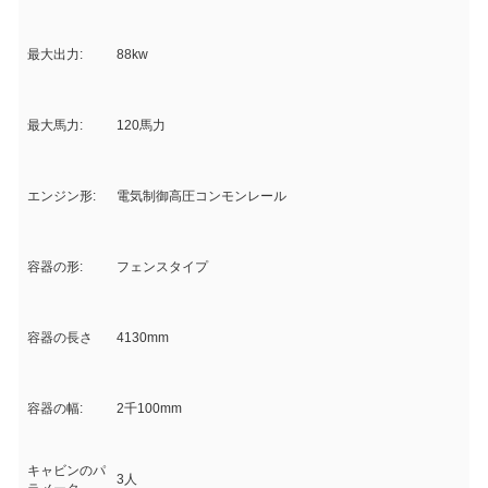
最大出力:
88kw
最大馬力:
120馬力
エンジン形:
電気制御高圧コンモンレール
容器の形:
フェンスタイプ
容器の長さ
4130mm
容器の幅:
2千100mm
キャビンのパ
3人