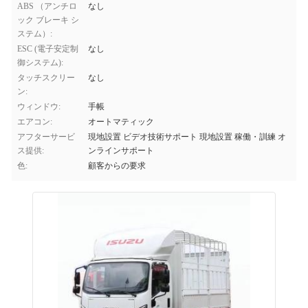
ABS （アンチロ
なし
ック ブレーキ シ
ステム）:
ESC (電子安定制
なし
御システム):
タッチスクリー
なし
ン:
ウィンドウ:
手帳
エアコン:
オートマティック
アフターサービ
現地設置 ビデオ技術サポート 現地設置 稼働・訓練 オ
ス提供:
ンラインサポート
色:
顧客からの要求