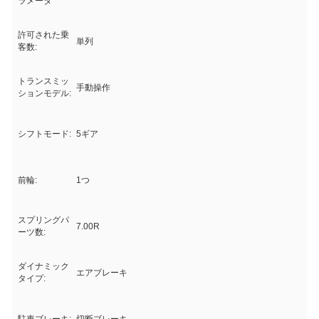
ラメータ
許可された乗
単列
客数:
トランスミッ
手動操作
ションモデル:
シフトモード:
5ギア
前輪:
1つ
スプリングパ
7.00R
ーツ数:
ダイナミック
エアブレーキ
タイプ: