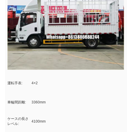
運転手表:
4×2
車輪間距離:
3360mm
ケースの長さ
4100mm
レベル: