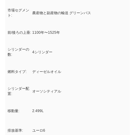
市場セグメン
農産物と副産物の輸送 グリーンパス
ト:
前/後ろの上垂:
1100年〜1525年
シリンダーの
4シリンダー
数:
燃料タイプ:
ディーゼルオイル
シリンダー配
オーソシティアル
置:
移動量:
2.499L
排放基準:
ユーロ6