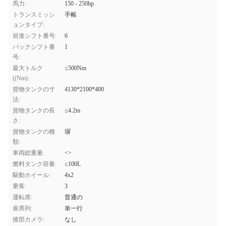
馬力:
150 - 250hp
トランスミッシ
手帳
ョンタイプ:
前進シフト番号:
6
バックシフト番
1
号:
最大トルク
≤500Nm
((Nm):
貨物タンクの寸
4130*2100*400
法:
貨物タンクの長
≤4.2m
さ:
貨物タンクの種
塀
類:
車両総重量:
<>
燃料タンク容量:
≤100L
駆動ホイール:
4x2
乗客:
3
運転席:
普通の
座席列:
単一行
後部カメラ:
なし