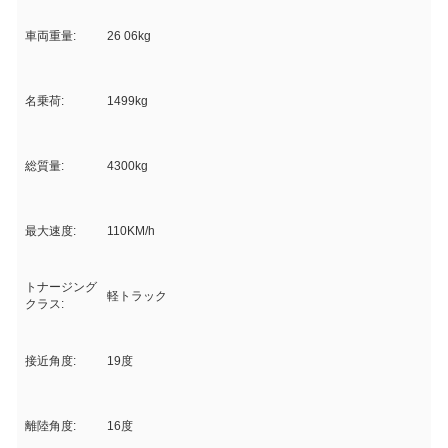
車両重量:
26 06kg
名乗荷:
1499kg
総質量:
4300kg
最大速度:
110KM/h
トナージング
軽トラック
クラス:
接近角度:
19度
離陸角度:
16度