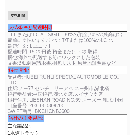
支払期間
支払条件と配達時間
1TT または LC AT SIGHT 30%の預金,70%の残高は出
荷前に支払います.すべてT/Tまたは100%のLCで.
最短注文: 1 ユニット
配達時間: 15-20日後,預金またはLCを取得
梱包:海路で配送する前にワックスした包装.
文書:B/L,商用請求書,梱包リスト,原産地証明書など
銀行情報:
受益者:HUBEI RUNLI SPECIAL AUTOMOBILE CO.,
LTD
住所:ノー77,センチュリーアベ,スー州市,湖北省
銀行受益者:中国銀行,湖北支店,スイザウ支店
銀行住所: LIESHAN ROAD NO.69 スーズー,湖北,中国
口座番号: 20310608092001
SWIFT番号: BKCHCNBJ600
当社の主要製品:
主な製品は
1水道トラック