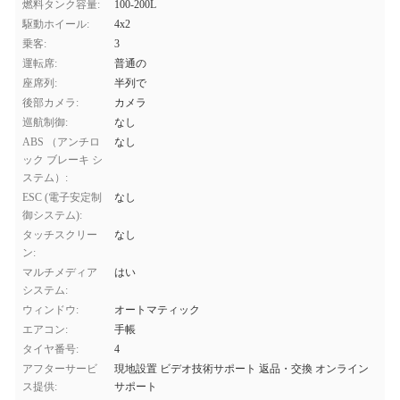
燃料タンク容量:
100-200L
駆動ホイール:
4x2
乗客:
3
運転席:
普通の
座席列:
半列で
後部カメラ:
カメラ
巡航制御:
なし
ABS （アンチロ
なし
ック ブレーキ シ
ステム）:
ESC (電子安定制
なし
御システム):
タッチスクリー
なし
ン:
マルチメディア
はい
システム:
ウィンドウ:
オートマティック
エアコン:
手帳
タイヤ番号:
4
アフターサービ
現地設置 ビデオ技術サポート 返品・交換 オンライン
ス提供:
サポート