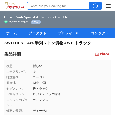
Hubei Runli Special Automobile Co., Ltd.
Active Member
2 Years
ホーム
プロダクト
プロフィール
コンタクト
AWD DFAC 4x4 半列 5 トン貨物 4WD トラック
製品詳細
video
状態:
新しい
ステアリング:
左
排放基準:
ユーロ3
原産地:
湖北,中国
セグメント:
軽トラック
市場セグメント:
ロジスティック輸送
エンジンのブラ
カミングス
ンド:
燃料の種類:
ディーゼル