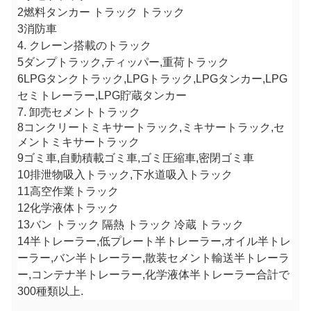
2燃料タンカー トラック トラック
3消防車
4. クレーン搭載のトラック
5ダンプトラック,ティッパー,重荷トラック
6LPGタンクトラック,LPGトラック,LPGタンカー,LPG
セミトレーラー,LPG貯蔵タンカー
7. 卸売セメントトラック
8コンクリートミキサートラック,ミキサートラック,セ
メントミキサートラック
9ゴミ車,自動積載ゴミ車,ゴミ圧縮車,密閉ゴミ車
10排泄物吸入トラック,下水道吸入トラック
11高空作業トラック
12化学液体トラック
13バン トラック 隔熱 トラック 冷蔵 トラック
14半トレーラー,低プレート半トレーラー,オイル半トレ
ーラー,バン半トレーラー,散装セメント輸送半トレーラ
ー,コンテナ半トレーラー,化学液体半トレーラー合計で
300種類以上.