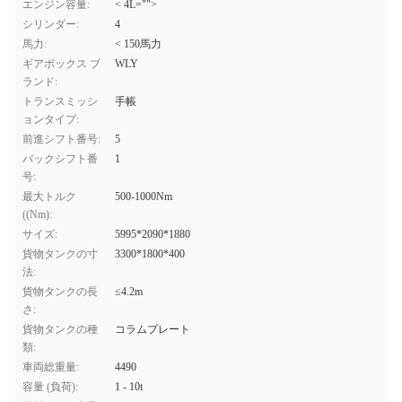
エンジン容量:
< 4L="">
シリンダー:
4
馬力:
< 150馬力
ギアボックス ブ
WLY
ランド:
トランスミッシ
手帳
ョンタイプ:
前進シフト番号:
5
バックシフト番
1
号:
最大トルク
500-1000Nm
((Nm):
サイズ:
5995*2090*1880
貨物タンクの寸
3300*1800*400
法:
貨物タンクの長
≤4.2m
さ:
貨物タンクの種
コラムプレート
類:
車両総重量:
4490
容量 (負荷):
1 - 10t