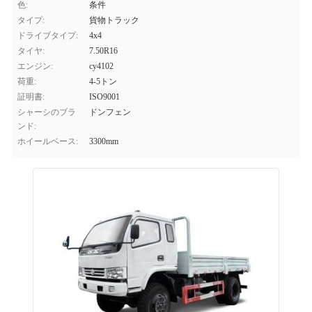
色:
条件
タイプ:
貨物トラック
ドライブタイプ:
4x4
タイヤ:
7.50R16
エンジン:
cy4102
荷重:
4-5トン
証明書:
ISO9001
シャーシのブラ
ドンフェン
ンド:
ホイールベース:
3300mm