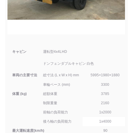
キャビン
運転型4x4
LHD
ドンフェンダブル
キャビン 白色
車両の主要寸法
総寸法 (L x W x H) mm
5995
×
1980
×
1880
車輪ベース (mm)
3
3
00
体重 (kg)
総額
体重
3785
制限重量
2160
前軸の負荷能力
1x
2000
後ろ軸の負荷能力
1x
4000
最大運転速度
(
km/h
)
90