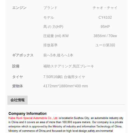
エンジン
ブランド
チャオ・チャイ
モデル
CY4
102
馬 の 力
(
HP)
95
HP
圧縮量 (ml) /KW
3856ml / 70kw
排放基準
ユーロ
第3回
ギアボックス
前へ5本,後ろへ1本
設備
補助ステアリング,気圧ブレーキ
タイヤ
7.50R16鋼
1 台備用タイヤ
貨物体
4172
mm*
1880
mm*
4
00 mm
会社情報