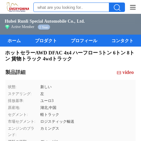
Hubei Runli Special Automobile Co., Ltd.
Active Member
2 Years
ホーム
プロダクト
プロフィール
コンタクト
ホットセラーAWD DFAC 4x4 ハーフロー 5トン 6トン 8ト
ン 貨物トラック 4wdトラック
製品詳細
video
状態:
新しい
ステアリング:
左
排放基準:
ユーロ3
原産地:
湖北,中国
セグメント:
軽トラック
市場セグメント:
ロジスティック輸送
エンジンのブラ
カミングス
ンド: