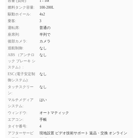
容量 (負荷):
1 - 10t
燃料タンク容量:
100-200L
駆動ホイール:
4x2
乗客:
3
運転席:
普通の
座席列:
半列で
後部カメラ:
カメラ
巡航制御:
なし
ABS （アンチロ
なし
ック ブレーキ シ
ステム）:
ESC (電子安定制
なし
御システム):
タッチスクリー
なし
ン:
マルチメディア
はい
システム:
ウィンドウ:
オートマティック
エアコン:
手帳
タイヤ番号:
4
アフターサービ
現地設置 ビデオ技術サポート 返品・交換 オンライン