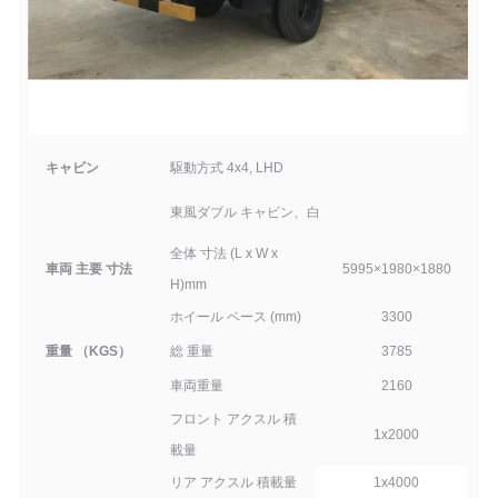
キャビン
駆動方式 4x4
, LHD
東風ダブル
キャビン、白
全体 寸法 (L x W x
車両 主要 寸法
5995
×
1980
×
1880
H)mm
ホイール ベース (mm)
3
3
00
重量 （KGS）
総
重量
3785
車両重量
2160
フロント アクスル 積
1x
2000
載量
リア アクスル 積載量
1x
4000