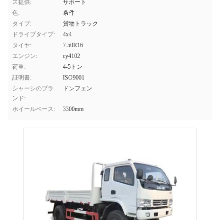
ス提供:
サポート
色:
条件
タイプ:
貨物トラック
ドライブタイプ:
4x4
タイヤ:
7.50R16
エンジン:
cy4102
荷重:
4-5トン
証明書:
ISO9001
シャーシのブラ
ドンフェン
ンド:
ホイールベース:
3300mm