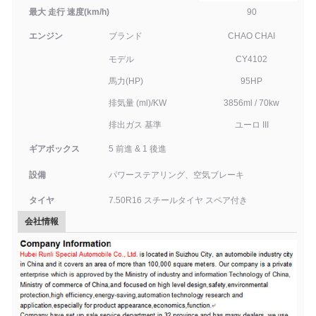
最大 走行 速度
(
km/h
)
90
エンジン
ブランド
CHAO CHAI
モデル
CY4
102
馬力
(
HP)
95
HP
排気量 (ml)/KW
3856ml / 70kw
排出ガス 基準
ユーロ
III
ギアボックス
5 前進 & 1 後進
設備
パワーステアリング、空気ブレーキ
タイヤ
7.50R16 スチール
タイヤ スペア付き
会社情報
貨物 ボディ
4172
mm*
1880
mm*
4
00 mm