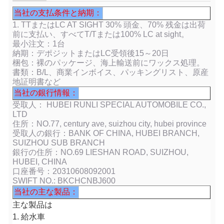
当社の支払条件と納期：
1. TTまたはLC AT SIGHT 30% 頭金、70% 残金は出荷
前に支払い、すべてT/Tまたは100% LC at sight。
最小注文：1台
納期：デポジットまたはLC受領後15～20日
梱包：裸のパッケージ、海上輸送前にワックス処理。
書類：B/L、商業インボイス、パッキングリスト、原産
地証明書など
当社の銀行情報：
受取人： HUBEI RUNLI SPECIAL AUTOMOBILE CO.,
LTD
住所：NO.77, century ave, suizhou city, hubei province
受取人の銀行：BANK OF CHINA, HUBEI BRANCH,
SUIZHOU SUB BRANCH
銀行の住所：NO.69 LIESHAN ROAD, SUIZHOU,
HUBEI, CHINA
口座番号：20310608092001
SWIFT NO.: BKCHCNBJ600
当社の主な製品：
主な製品は
1. 給水車