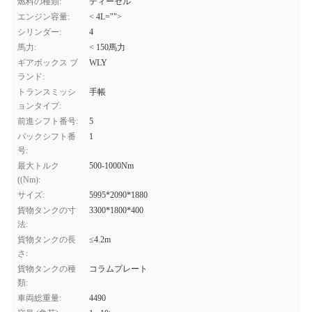
燃料の種類:
ディーゼル
エンジン容量:
< 4L="">
シリンダー:
4
馬力:
< 150馬力
ギアボックス ブ
WLY
ランド:
トランスミッシ
手帳
ョンタイプ:
前進シフト番号:
5
バックシフト番
1
号:
最大トルク
500-1000Nm
((Nm):
サイズ:
5995*2090*1880
貨物タンクの寸
3300*1800*400
法:
貨物タンクの長
≤4.2m
さ:
貨物タンクの種
コラムプレート
類:
車両総重量:
4490