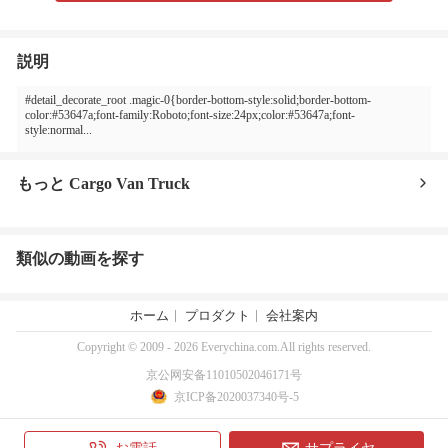
説明
#detail_decorate_root .magic-0{border-bottom-style:solid;border-bottom-
color:#53647a;font-family:Roboto;font-size:24px;color:#53647a;font-
style:normal...
もっと Cargo Van Truck
類似の動画を探す
ホーム
プロダクト
会社案内
Copyright © 2009 - 2026 Everychina.com.All rights reserved.
京公网安备11010502046171号
京ICP备2020037340号-5