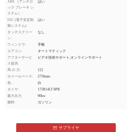
ABS （アンチロ
はい
ック ブレーキ シ
ステム）:
ESC (電子安定制
はい
御システム):
タッチスクリー
なし
ン:
ウィンドウ:
手帳
エアコン:
オートマティック
アフターサービ
ビデオ技術サポート,オンラインサポート
ス提供:
馬 の 力:
122
ホイールベース:
2750mm
色:
白
タイヤ:
175R14LT 8PR
最大出力:
90kw
燃料:
ガソリン
サプライヤ