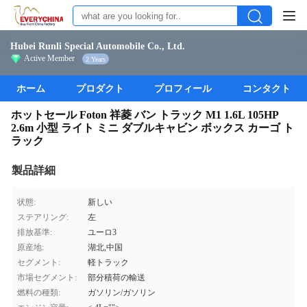
Hubei Runli Special Automobile Co., Ltd.
Active Member
2 Years
ホーム
プロダクト
プロフィール
コンタクト
ホットセール Foton 祥菱 バン トラック M1 1.6L 105HP
2.6m 小型 ライト ミニ ダブルキャビン ボックス カーゴ ト
ラック
製品詳細
状態:
新しい
ステアリング:
左
排放基準:
ユーロ3
原産地:
湖北,中国
セグメント:
軽トラック
市場セグメント:
部分積荷の輸送
燃料の種類:
ガソリン/ガソリン