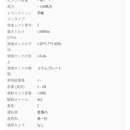
エンジン容量:
< 4L="">
馬力:
< 150馬力
トランスミッシ
手帳
ョンタイプ:
前進シフト番号:
5
最大トルク
≤500Nm
((Nm):
貨物タンクの寸
1.65*1.7*3.3(M)
法:
貨物タンクの長
≤4.2m
さ:
貨物タンクの種
コラムプレート
類:
車両総重量:
<>
容量 (負荷):
1 - 10t
燃料タンク容量:
≤100L
駆動ホイール:
4x2
乗客:
2
運転席:
普通の
座席列:
単一行
後部カメラ:
なし