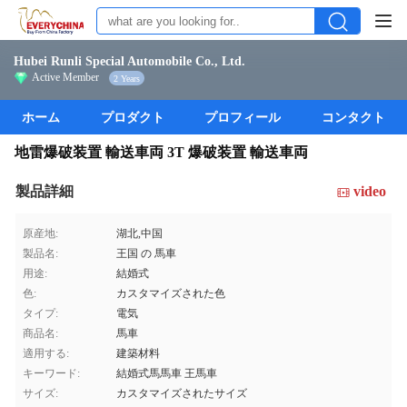
Hubei Runli Special Automobile Co., Ltd.
Active Member
2 Years
ホーム
プロダクト
プロフィール
コンタクト
地雷爆破装置 輸送車両 3T 爆破装置 輸送車両
製品詳細
video
原産地:
湖北,中国
製品名:
王国 の 馬車
用途:
結婚式
色:
カスタマイズされた色
タイプ:
電気
商品名:
馬車
適用する:
建築材料
キーワード:
結婚式馬馬車 王馬車
サイズ:
カスタマイズされたサイズ