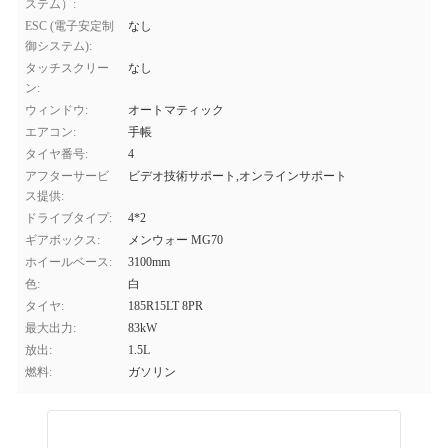
ステム）:
ESC (電子安定制
なし
御システム):
タッチスクリー
なし
ン:
ウィンドウ:
オートマティック
エアコン:
手帳
タイヤ番号:
4
アフターサービ
ビデオ技術サポート,オンラインサポート
ス提供:
ドライブタイプ:
4*2
ギアボックス:
メンウォー MG70
ホイールベース:
3100mm
色:
白
タイヤ:
185R15LT 8PR
最大出力:
83kW
放出:
1.5L
燃料:
ガソリン