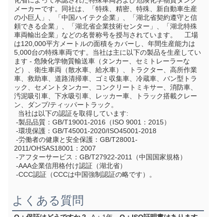
化省によって承認された特殊車両および危険化学物質タンク
メーカーです。同社は、「特殊、精密、特殊、新自動車生産
の小巨人」、「中国ハイテク企業」、「湖北省契約遵守と信
頼できる企業」、「湖北省企業技術センター」、「湖北特殊
車両輸出企業」などの名誉称号を授与されています。    工場
は120,000平方メートルの面積をカバーし、年間生産能力は
5,000台の特殊車両です。当社は主に以下の製品を生産してい
ます - 危険化学物質輸送車（タンカー、セミトレーラーな
ど）、衛生車両（散水車、給水車）、トラクター、高所作業
車、救助車、道路清掃車、ゴミ収集車、冷蔵車、バン型トラ
ック、セメントタンカー、コンクリートミキサー、消防車、
汚泥吸引車、下水吸引車、レッカー車、トラック搭載クレー
ン、ダンプ/ティッパートラック。
  当社は以下の認証を取得しています:
 -製品品質：GB/T19001-2016（ISO 9001：2015）
 -環境保護：GB/T45001-2020/ISO45001-2018
 -労働者の健康と安全保護：GB/T28001-
2011/OHSAS18001：2007
 -アフターサービス：GB/T27922-2011（中国国家規格）
 -AAA企業信用格付け認証（湖北省）
 -CCC認証（CCCは中国強制認証の略です）。
よくある質問