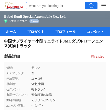
Hubei Runli Special Automobile Co., Ltd.
Active Member
2 Years
ホーム
プロダクト
プロフィール
コンタクト
中国サプライヤー小型ミニライトJMCダブルローフェン
ス貨物トラック
製品詳細
video
状態:
新しい
ステアリング:
左
排放基準:
ユーロ6
原産地:
湖北,中国
セグメント:
軽トラック
市場セグメント:
部分積荷の輸送
燃料の種類:
ガソリン/ガソリン
エンジン容量:
< 4L="">