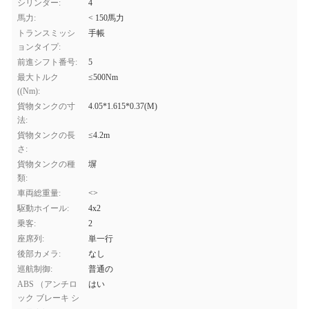
シリンダー:
4
馬力:
< 150馬力
トランスミッシ
手帳
ョンタイプ:
前進シフト番号:
5
最大トルク
≤500Nm
((Nm):
貨物タンクの寸
4.05*1.615*0.37(M)
法:
貨物タンクの長
≤4.2m
さ:
貨物タンクの種
塀
類:
車両総重量:
<>
駆動ホイール:
4x2
乗客:
2
座席列:
単一行
後部カメラ:
なし
巡航制御:
普通の
ABS （アンチロ
はい
ック ブレーキ シ