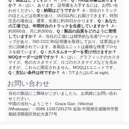
Q：保証はどうですか？
  A：1年。
Q：ISO証明書はあります
か？
  A：はい、あります。証明書を入手するには、お問い合
わせください。
Q：納期はどうですか？
  A：当社のトラック
のほとんどは在庫があり、15日以内にお届けできます。特別
注文の場合は、通常、生産に約30日かかります。
Q：あなた
の工場では、年間何台のトラックを生産していますか？
  A：
約3000台。月に約300台。
Q：製品の品質をどのように管理
していますか？
  A：当社の工場には標準的な生産ワークショ
ップがあり、ISO CCC BV証明書を取得しており、従業員は十
分に訓練されています。各製品ユニットは厳格な検査プロセ
スを経ています。
Q：カスタムオーダーを受け付けますか？ 
MOQオーダーは何ですか？
  A：はい、グラフィックのカスタ
マイズ、色のカスタマイズ、ロゴのカスタマイズなどを含み
ますが、これらに限定されません。MOQは1ユニットです。
Q：支払い条件は何ですか？
  A：T/TまたはL/C at sight。
お問い合わせ
当社の製品にご興味がございましたら、お気軽にお問い合わ
せください。
中国の当社へようこそ！
  Grace Gan（Wechat 
/Whatsapp）：0086 13367291276 追加:
中国湖北省随州市曽
都経済開発区世紀大道77号