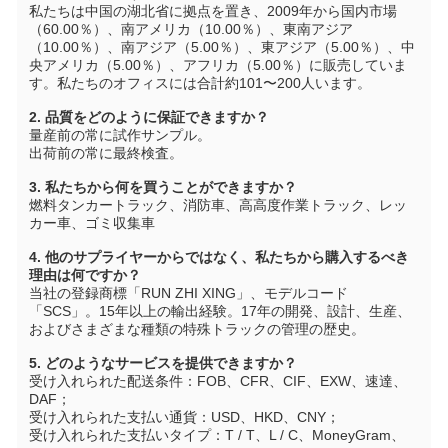
私たちは中国の湖北省に拠点を置き、2009年から国内市場
（60.00％）、南アメリカ（10.00％）、東南アジア
（10.00％）、南アジア（5.00％）、東アジア（5.00％）、中
央アメリカ（5.00％）、アフリカ（5.00％）に販売していま
す。私たちのオフィスには合計約101〜200人います。
2. 品質をどのように保証できますか？
量産前の常に試作サンプル。
出荷前の常に最終検査。
3. 私たちから何を買うことができますか？
燃料タンカートラック、消防車、高高度作業トラック、レッ
カー車、ゴミ収集車
4. 他のサプライヤーからではなく、私たちから購入するべき
理由は何ですか？
当社の登録商標「RUN ZHI XING」、モデルコード
「SCS」。15年以上の輸出経験。17年の開発、設計、生産、
およびさまざまな種類の特殊トラックの管理の歴史。
5. どのようなサービスを提供できますか？
受け入れられた配送条件：FOB、CFR、CIF、EXW、速達、
DAF；
受け入れられた支払い通貨：USD、HKD、CNY；
受け入れられた支払いタイプ：T / T、L / C、MoneyGram、