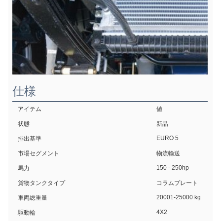
仕様
アイテム
値
状態
新品
EURO 5
排出基準
市場セグメント
物流輸送
150 - 250hp
馬力
貨物タンクタイプ
コラムプレート
20001-25000 kg
車両総重量
4X2
駆動輪