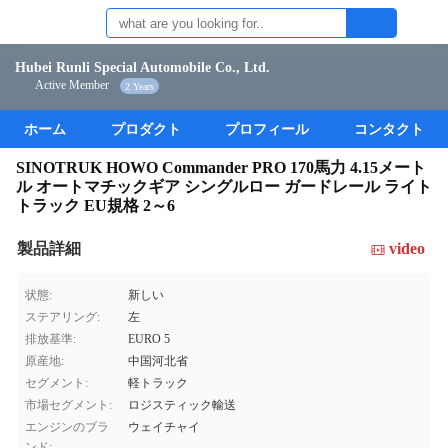
Hubei Runli Special Automobile Co., Ltd.
Active Member
2 Years
ホーム
プロダクト
プロフィール
コンタクト
SINOTRUK HOWO Commander PRO 170馬力 4.15メート
ル オートマチックギア シングルロー ガードレール ライト
トラック EU規格 2～6
製品詳細
video
状態:
新しい
ステアリング:
左
排放基準:
EURO 5
原産地:
中国河北省
セグメント:
軽トラック
市場セグメント:
ロジスティック輸送
エンジンのブラ
ウェイチャイ
ンド: