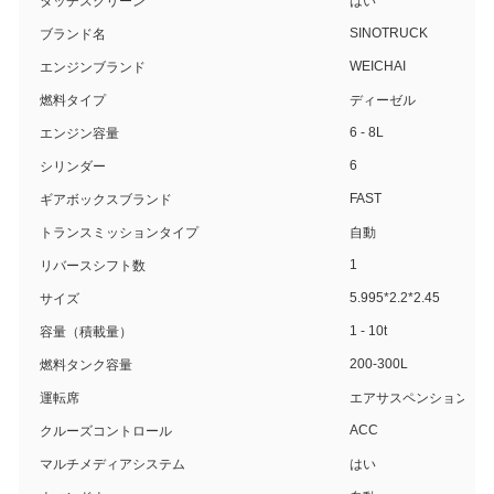
タッチスクリーン
はい
SINOTRUCK
ブランド名
WEICHAI
エンジンブランド
燃料タイプ
ディーゼル
6 - 8L
エンジン容量
6
シリンダー
FAST
ギアボックスブランド
トランスミッションタイプ
自動
1
リバースシフト数
5.995*2.2*2.45
サイズ
1 - 10t
容量（積載量）
200-300L
燃料タンク容量
運転席
エアサスペンション
ACC
クルーズコントロール
マルチメディアシステム
はい