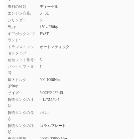
燃料の種類:
ディーゼル
エンジン容量:
6 - 8L
シリンダー:
6
馬力:
150 - 250hp
ギアボックス ブ
FAST
ランド:
トランスミッシ
オートマティック
ョンタイプ:
前進シフト番号:
8
バックシフト番
1
号:
最大トルク
500-1000Nm
((Nm):
サイズ:
5.995*2.2*2.45
貨物タンクの寸
4.15*2.1*0.4
法:
貨物タンクの長
≤4.2m
さ:
貨物タンクの種
コラムプレート
類:
車両総重量:
20001-25000のkg