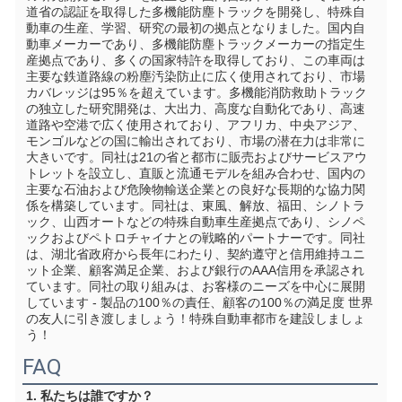
道省の認証を取得した多機能防塵トラックを開発し、特殊自
動車の生産、学習、研究の最初の拠点となりました。国内自
動車メーカーであり、多機能防塵トラックメーカーの指定生
産拠点であり、多くの国家特許を取得しており、この車両は
主要な鉄道路線の粉塵汚染防止に広く使用されており、市場
カバレッジは95％を超えています。多機能消防救助トラック
の独立した研究開発は、大出力、高度な自動化であり、高速
道路や空港で広く使用されており、アフリカ、中央アジア、
モンゴルなどの国に輸出されており、市場の潜在力は非常に
大きいです。同社は21の省と都市に販売およびサービスアウ
トレットを設立し、直販と流通モデルを組み合わせ、国内の
主要な石油および危険物輸送企業との良好な長期的な協力関
係を構築しています。同社は、東風、解放、福田、シノトラ
ック、山西オートなどの特殊自動車生産拠点であり、シノペ
ックおよびペトロチャイナとの戦略的パートナーです。同社
は、湖北省政府から長年にわたり、契約遵守と信用維持ユニ
ット企業、顧客満足企業、および銀行のAAA信用を承認され
ています。同社の取り組みは、お客様のニーズを中心に展開
しています - 製品の100％の責任、顧客の100％の満足度 世界
の友人に引き渡しましょう！特殊自動車都市を建設しましょ
う！
FAQ
1. 私たちは誰ですか？