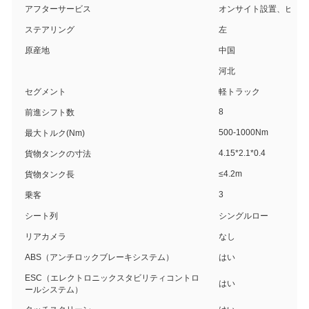
アフターサービス
オンサイト設置、ビデ
ステアリング
左
原産地
中国
河北
セグメント
軽トラック
8
前進シフト数
500-1000Nm
最大トルク(Nm)
4.15*2.1*0.4
貨物タンクの寸法
≤4.2m
貨物タンク長
3
乗客
シート列
シングルロー
リアカメラ
なし
ABS（アンチロックブレーキシステム）
はい
ESC（エレクトロニックスタビリティコントロ
はい
ールシステム）