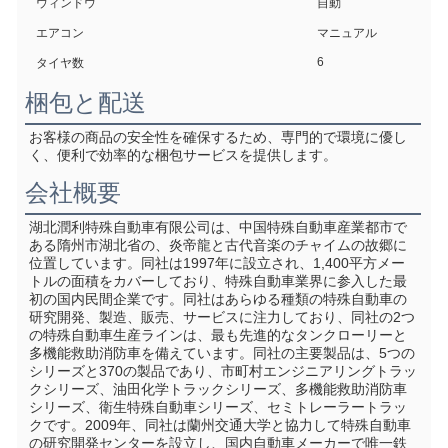
ウィンドウ
自動
エアコン
マニュアル
6
タイヤ数
梱包と配送
お客様の商品の安全性を確保するため、専門的で環境に優し
く、便利で効率的な梱包サービスを提供します。
会社概要
湖北潤利特殊自動車有限公司は、中国特殊自動車産業都市で
ある隋州市湖北省の、炎帝龍と古代音楽のチャイムの故郷に
位置しています。同社は1997年に設立され、1,400平方メー
トルの面積をカバーしており、特殊自動車業界に参入した最
初の国内民間企業です。同社はあらゆる種類の特殊自動車の
研究開発、製造、販売、サービスに注力しており、同社の2つ
の特殊自動車生産ラインは、最も先進的なタンクローリーと
多機能救助消防車を備えています。同社の主要製品は、5つの
シリーズと370の製品であり、市町村エンジニアリングトラッ
クシリーズ、油田化学トラックシリーズ、多機能救助消防車
シリーズ、衛生特殊自動車シリーズ、セミトレーラートラッ
クです。2009年、同社は蘭州交通大学と協力して特殊自動車
の研究開発センターを設立し、国内自動車メーカーで唯一鉄