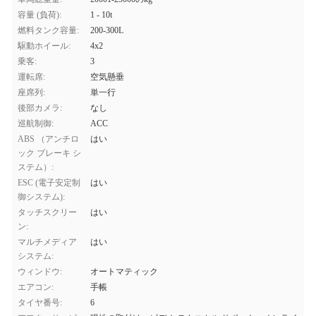
容量 (負荷):
1 - 10t
燃料タンク容量:
200-300L
駆動ホイール:
4x2
乗客:
3
運転席:
空気懸垂
座席列:
単一行
後部カメラ:
なし
巡航制御:
ACC
ABS （アンチロ
はい
ック ブレーキ シ
ステム）:
ESC (電子安定制
はい
御システム):
タッチスクリー
はい
ン:
マルチメディア
はい
システム:
ウィンドウ:
オートマティック
エアコン:
手帳
タイヤ番号:
6