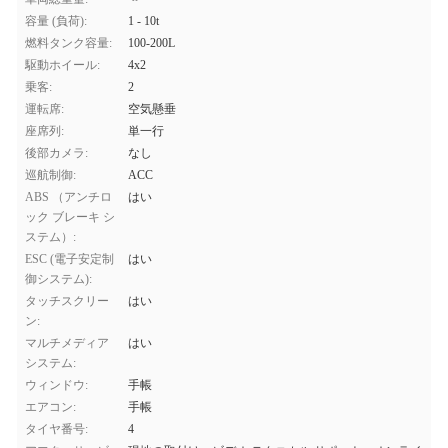
容量 (負荷):
1 - 10t
燃料タンク容量:
100-200L
駆動ホイール:
4x2
乗客:
2
運転席:
空気懸垂
座席列:
単一行
後部カメラ:
なし
巡航制御:
ACC
ABS （アンチロ
はい
ック ブレーキ シ
ステム）:
ESC (電子安定制
はい
御システム):
タッチスクリー
はい
ン:
マルチメディア
はい
システム:
ウィンドウ:
手帳
エアコン:
手帳
タイヤ番号:
4