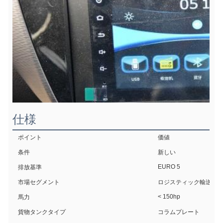
仕様
ポイント
価値
条件
新しい
EURO 5
排放基準
市場セグメント
ロジスティック輸送
< 150hp
馬力
貨物タンクタイプ
コラムプレート