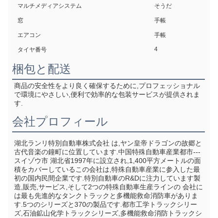
マルチメディアシステム
そうだ
窓
手帳
エアコン
手帳
4
タイヤ番号
梱包と配送
商品の安全性をより良く確保するために,プロフェッショナル
で環境にやさしい,便利で効率的な包装サービスが提供されま
す.
会社プロフィール
湖北ランリ特別自動車株式会社 は,ヤン皇帝ドラゴンの故郷と
古代音楽の鐘町に位置しています.中国特殊自動車産業都市--- 
スイゾウ市 湖北省1997年に設立され,1,400平方メートルの面
積をカバーしているこの会社は,特殊自動車産業に参入した最
初の国内民間企業です.特別自動車のR&Dに注力しています製
造,販売,サービス,そして2つの特殊自動車生産ラインの 会社に
は最も先進的なタンクトラックと多機能救命消防車がありま
す.5つのシリーズと370の製品です.都市工学トラックシリー
ズ,石油鉱山化学トラックシリーズ,多機能救命消防トラックシ