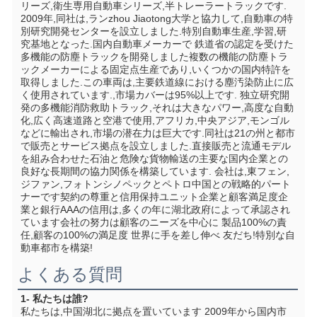
リーズ,衛生専用自動車シリーズ,半トレーラートラックです. 
2009年,同社は,ランzhou Jiaotong大学と協力して,自動車の特
別研究開発センターを設立しました.特別自動車生産,学習,研
究基地となった.国内自動車メーカーで 鉄道省の認定を受けた 
多機能の防塵トラックを開発しました複数の機能の防塵トラ
ックメーカーによる固定点生産であり,いくつかの国内特許を
取得しました.この車両は,主要鉄道線における塵汚染防止に広
く使用されています.,市場カバーは95%以上です. 独立研究開
発の多機能消防救助トラック,それは大きなパワー,高度な自動
化,広く高速道路と空港で使用,アフリカ,中央アジア,モンゴル
などに輸出され,市場の潜在力は巨大です.同社は21の州と都市
で販売とサービス拠点を設立しました.直接販売と流通モデル
を組み合わせた石油と危険な貨物輸送の主要な国内企業との
良好な長期間の協力関係を構築しています. 会社は,東フェン,
ジファン,フォトンシノペックとペトロ中国との戦略的パート
ナーです契約の尊重と信用保持ユニット企業と顧客満足度企
業と銀行AAAの信用は,多くの年に湖北政府によって承認され
ています会社の努力は顧客のニーズを中心に 製品100%の責
任,顧客の100%の満足度 世界に手を差し伸べ 友だち!特別な自
動車都市を構築!
よくある質問
1- 私たちは誰?
私たちは,中国湖北に拠点を置いています 2009年から国内市