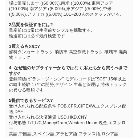
場に販売します ((60.00%),南米 ((10.00%),東南アジア 
((10.00%),南アジア ((5.00%),東アジア ((5.00%),中米 
((5.00%),アフリカ ((5.00%).101~200人のスタッフがいる.
2品質を保証するには?
量産前には常に生産前サンプルを採取する.
輸送前には必ず最終検査です
3買えるものは?
燃料タンカー トラック 消防車 高空作戦トラック 破壊車 廃棄
物トラック
4. なぜ他のサプライヤーからではなく,私たちから買うべきで
すか?
登録商標は"ラン・ジ・シン" モデルコードは"SCS" 15年以上
の輸出経験 17年の開発,デザイン,生産と管理は,特殊トラック
の異なる種類です.
5提供できるサービス?
受け入れられる配送条件:FOB,CFR,CIF,EXW,エクスプレス配
送,DAF
受け入れられる決済通貨:USD,HKD,CNY
付与形態:T/T,L/C,MoneyGram,Western Union,現金,エスクロ
ー
英語,中国語,スペイン語,アラビア語,フランス語,ロシア語