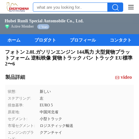
Hubei Runli Special Automobile Co., Ltd.
Active Member
2 Years
ホーム
プロダクト
プロフィール
コンタクト
フォトン 2.0Lガソリンエンジン 144馬力 大型貨物プラッ
トフォーム 逆転映像 貨物トラック バン トラック EU標準
2〜6
製品詳細
video
状態:
新しい
ステアリング:
左
排放基準:
EURO 5
原産地:
中国河北省
セグメント:
小型トラック
市場セグメント:
ロジスティック輸送
エンジンのブラ
クアンチャイ
ンド: