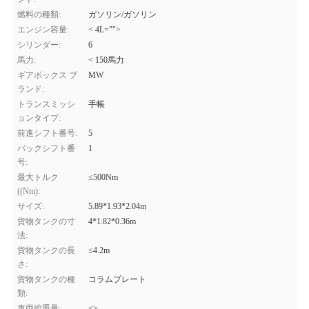
燃料の種類:
ガソリン/ガソリン
エンジン容量:
< 4L="">
シリンダー:
6
馬力:
< 150馬力
ギアボックス ブ
MW
ランド:
トランスミッシ
手帳
ョンタイプ:
前進シフト番号:
5
バックシフト番
1
号:
最大トルク
≤500Nm
((Nm):
サイズ:
5.89*1.93*2.04m
貨物タンクの寸
4*1.82*0.36m
法:
貨物タンクの長
≤4.2m
さ:
貨物タンクの種
コラムプレート
類:
車両総重量:
<>