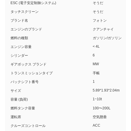
ESC (電子安定制御システム)
そうだ
タッチスクリーン
そうだ
ブランド名
フォトン
エンジンのブランド
クアンチャイ
燃料の種類
ガソリン/ガソリン
< 4L
エンジン容量
6
シリンダー
MW
ギアボックス ブランド
トランスミッションタイプ
手帳
1
バックシフト番号
5.89*1.93*2.04m
サイズ
1~10t
容量 (負荷)
燃料タンク容量
100〜200L
運転席
空気懸垂
ACC
クルーズコントロール