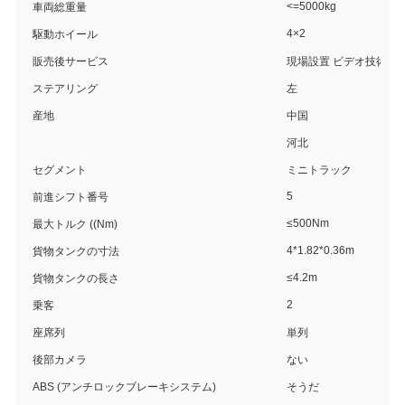
<=5000kg
車両総重量
4×2
駆動ホイール
販売後サービス
現場設置 ビデオ技術サ
ステアリング
左
産地
中国
河北
セグメント
ミニトラック
5
前進シフト番号
≤500Nm
最大トルク ((Nm)
4*1.82*0.36m
貨物タンクの寸法
≤4.2m
貨物タンクの長さ
2
乗客
座席列
単列
後部カメラ
ない
ABS (アンチロックブレーキシステム)
そうだ