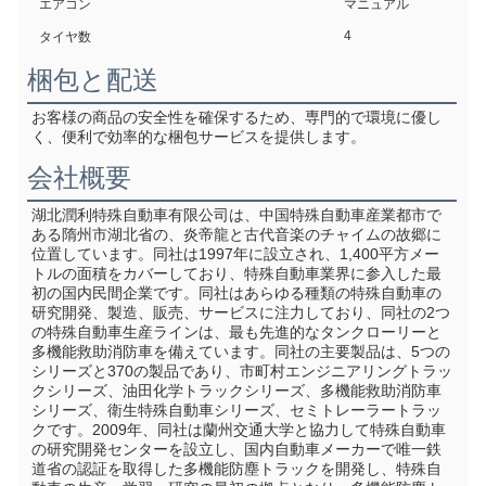
エアコン
マニュアル
4
タイヤ数
梱包と配送
お客様の商品の安全性を確保するため、専門的で環境に優し
く、便利で効率的な梱包サービスを提供します。
会社概要
湖北潤利特殊自動車有限公司は、中国特殊自動車産業都市で
ある隋州市湖北省の、炎帝龍と古代音楽のチャイムの故郷に
位置しています。同社は1997年に設立され、1,400平方メー
トルの面積をカバーしており、特殊自動車業界に参入した最
初の国内民間企業です。同社はあらゆる種類の特殊自動車の
研究開発、製造、販売、サービスに注力しており、同社の2つ
の特殊自動車生産ラインは、最も先進的なタンクローリーと
多機能救助消防車を備えています。同社の主要製品は、5つの
シリーズと370の製品であり、市町村エンジニアリングトラッ
クシリーズ、油田化学トラックシリーズ、多機能救助消防車
シリーズ、衛生特殊自動車シリーズ、セミトレーラートラッ
クです。2009年、同社は蘭州交通大学と協力して特殊自動車
の研究開発センターを設立し、国内自動車メーカーで唯一鉄
道省の認証を取得した多機能防塵トラックを開発し、特殊自