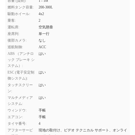
容量 (負荷):
1 - 10t
燃料タンク容量:
200-300L
駆動ホイール:
4x2
乗客:
2
運転席:
空気懸垂
座席列:
単一行
後部カメラ:
なし
巡航制御:
ACC
ABS （アンチロ
はい
ック ブレーキ シ
ステム）:
ESC (電子安定制
はい
御システム):
タッチスクリー
はい
ン:
マルチメディア
はい
システム:
ウィンドウ:
手帳
エアコン:
手帳
タイヤ番号:
4
アフターサービ
現地の取付け、ビデオ テクニカル サポート、オンライ