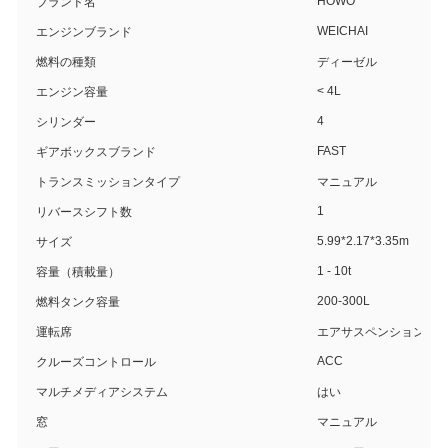
HOWO
ブランド名
WEICHAI
エンジンブランド
燃料の種類
ディーゼル
< 4L
エンジン容量
4
シリンダー
FAST
ギアボックスブランド
トランスミッションタイプ
マニュアル
1
リバースシフト数
5.99*2.17*3.35m
サイズ
1 - 10t
容量（積載量）
200-300L
燃料タンク容量
運転席
エアサスペンション
ACC
クルーズコントロール
マルチメディアシステム
はい
窓
マニュアル