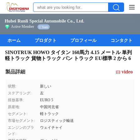
Hubei Runli Special Automobile Co., Ltd.
Active Member
2 Years
ホーム
プロダクト
プロフィール
コンタクト
SINOTRUK HOWO タイタン 160馬力 4.15 メートル 単列
軽トラック 貨物トラック バン トラック EU標準 2 から 6
製品詳細
video
状態:
新しい
ステアリング:
左
排放基準:
EURO 5
原産地:
中国河北省
セグメント:
軽トラック
市場セグメント:
ロジスティック輸送
エンジンのブラ
ウェイチャイ
ンド: