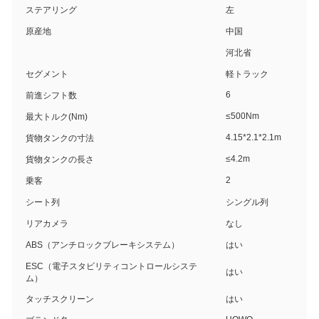
ステアリング
左
原産地
中国
河北省
セグメント
軽トラック
6
前進シフト数
≤500Nm
最大トルク(Nm)
4.15*2.1*2.1m
貨物タンクの寸法
≤4.2m
貨物タンクの長さ
2
乗客
シート列
シングル列
リアカメラ
なし
ABS（アンチロックブレーキシステム）
はい
ESC（電子スタビリティコントロールシステ
はい
ム）
タッチスクリーン
はい