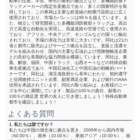
動車の生産、学習、研究の最初の拠点となり、多機能防塵ト
ラックメーカーの指定生産拠点であり、多くの国家特許を取
得しており、この車両は主要な鉄道線の粉塵汚染防止に広く
使用されており、市場カバレッジは95％を超えています。ま
た、独立して研究開発した多機能消防救助トラックは、高出
力で高度な自動化を実現し、高速道路や空港で広く使用され
ており、アフリカ、中央アジア、モンゴルなどの国々に輸出
されており、市場の潜在力は非常に大きいです。同社は21の
省と都市に販売およびサービス拠点を設立し、直販と流通モ
デルを組み合わせ、国内の主要な石油および危険物輸送企業
との良好な長期的な協力関係を構築しています。同社は、東
風、解放、福田、中国トラック、山西オートなどの特殊自動
車生産拠点であり、中国石油化工と中国石油の戦略的パート
ナーです。同社は、湖北省政府から長年にわたり、契約遵守
と信用維持ユニット企業、顧客満足企業、および銀行のAAA
信用を承認されています。同社の取り組みは、お客様のニー
ズを中心に展開しています - 製品の100％の責任、顧客の
100％の満足度 世界の友人に引き渡しましょう！特殊自動車
都市を建設しましょう！
よくある質問
1. 私たちは誰ですか？
私たちは中国の湖北省に拠点を置き、2009年から国内市場
（60.00％）、南米（10.00％）、東南アジア（10.00％）、南