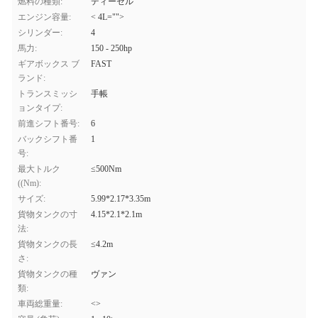
燃料の種類:
ディーゼル
エンジン容量:
< 4L="">
シリンダー:
4
馬力:
150 - 250hp
ギアボックス ブ
FAST
ランド:
トランスミッシ
手帳
ョンタイプ:
前進シフト番号:
6
バックシフト番
1
号:
最大トルク
≤500Nm
((Nm):
サイズ:
5.99*2.17*3.35m
貨物タンクの寸
4.15*2.1*2.1m
法:
貨物タンクの長
≤4.2m
さ:
貨物タンクの種
ヴァン
類:
車両総重量:
<>