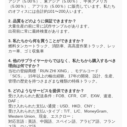
アジア（5.00％）、東アジア（5.00％）、中央アメリカ
（5.00％）、アフリカ（5.00％）に販売しています。私たち
のオフィスには合計約101〜200人います。
2. 品質をどのように保証できますか？
大量生産の前に常に試作サンプルがあります。
出荷前に常に最終検査があります。
3. 私たちから何を買うことができますか？
燃料タンカートラック、消防車、高高度作業トラック、レッ
カー車、ゴミ収集車
4. 他のサプライヤーからではなく、私たちから購入するべき
理由は何ですか？
当社の登録商標「RUN ZHI XING」、モデルコード
「SCS」。15年以上の輸出経験。17年の開発、設計、生産、
管理の歴史を持つさまざまな種類の特殊トラック。
5. どのようなサービスを提供できますか？
受け入れられた配送条件：FOB、CFR、CIF、EXW、速達、
DAF；
受け入れられた支払い通貨：USD、HKD、CNY；
受け入れられた支払いタイプ：T/T、L/C、MoneyGram、
Western Union、現金、エスクロー；
対応言語：英語、中国語、スペイン語、アラビア語、フラン
ス語、ロシア語