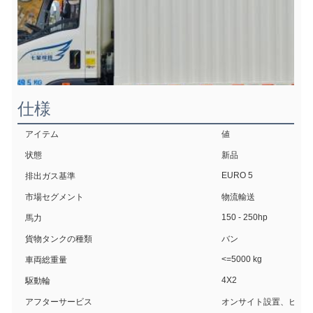
仕様
アイテム
値
状態
新品
EURO 5
排出ガス基準
市場セグメント
物流輸送
150 - 250hp
馬力
貨物タンクの種類
バン
<=5000 kg
車両総重量
4X2
駆動輪
アフターサービス
オンサイト設置、ビデ