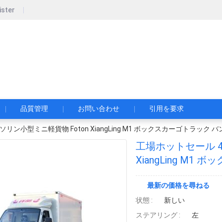
ister
pecial Automobile Co., Ltd.
限公司
品質管理
お問い合わせ
引用を要求
ソリン小型ミニ軽貨物 Foton XiangLing M1 ボックスカーゴトラッ
工場ホットセール 4
XiangLing M
ク 中国製
最新の価格を尋ねる
状態 :
新しい
ステアリング :
左