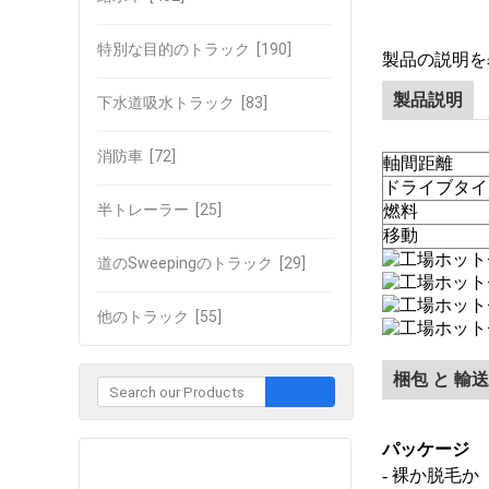
特別な目的のトラック
[190]
製品の説明を
製品説明
下水道吸水トラック
[83]
消防車
[72]
軸間距離
ドライブタイ
半トレーラー
[25]
燃料
移動
道のSweepingのトラック
[29]
他のトラック
[55]
梱包 と 輸送
パッケージ
企業との接触
- 裸か脱毛か