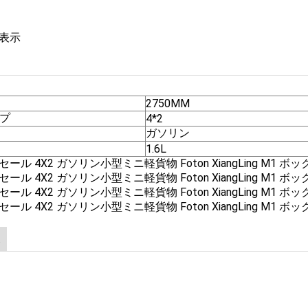
表示
2750MM
プ
4*2
ガソリン
1.6L