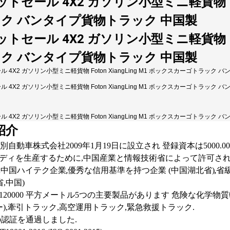
紹介
li 特別自動車株式会社
2009年1月19日に設立され 登録資本は5000
ディを生産するために,中国産業と情報技術省によって許可され
,
,
,
中国ハイテク企業
優秀な信用基準を持つ企業 (中国湖北省)
省
,中国)
平方メートル
120000
5つの主要製品があります 危険な化学物質
),牽引トラック,高空運用トラック,緊急救援トラック.
の認証を通過しました.