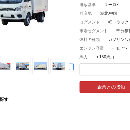
排放基準 :
ユーロ3
原産地 :
湖北,中国
セグメント :
軽トラック
市場セグメント :
部分積
燃料の種類 :
ガソリン/
エンジン容量 :
< 4L="">
馬力 :
< 150馬力
企業との接触
探す