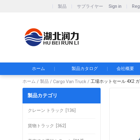
製品
サプライヤー
Sign in
Reg
Hubei Runli S
湖北润力专用汽车有
ホーム
製品カタログ
会社概要
ホーム
製品
工場ホットセール 4X2 ガ
/
/
Cargo Van Truck
/
製品カテゴリ
クレーン トラック
[136]
貨物トラック
[362]