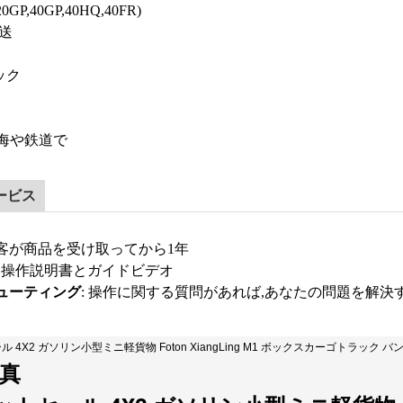
GP,40GP,40HQ,40FR)
送
ック
 海や鉄道で
ービス
客が商品を受け取ってから1年
: 操作説明書とガイドビデオ
ューティング
: 操作に関する質問があれば,あなたの問題を解決
真