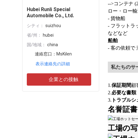
-->コンテナ (20
Hubei Runli Special
ロー・ロー輸
Automobile Co., Ltd.
- 貨物船
シティ：
suizhou
- フラットラ
などなど
省/州：
hubei
船舶
国/地域：
china
- 客の依頼で
連絡窓口：
MsKilen
表示連絡先の詳細
私たちのサ
企業との接触
保証期間
1.
顧
必要な書類
2.
トラブルシ
3.
名誉証書
工場の写