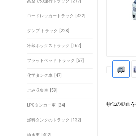
高空での運行トラック
[217]
ロードレッカートラック
[432]
ダンプ トラック
[228]
冷蔵ボックストラック
[162]
フラットベッド トラック
[67]
化学タンク車
[47]
ごみ収集車
[59]
類似の動画を
LPGタンカー車
[24]
燃料タンクのトラック
[132]
給水車
[402]