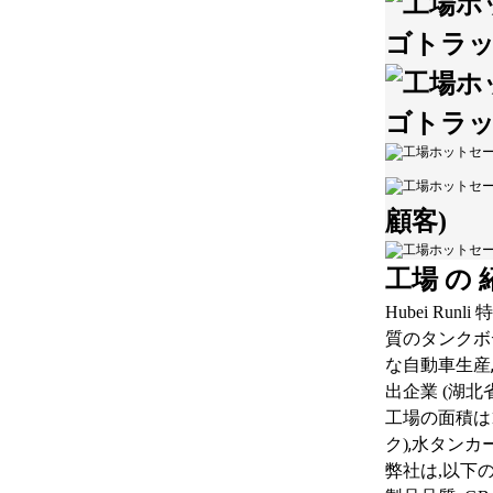
顧客)
工場 の 
Hubei Run
質のタンクボ
な自動車生産
出企業 (湖北省
工場の面積は
,
ク)
水タンカー
弊社は,以下