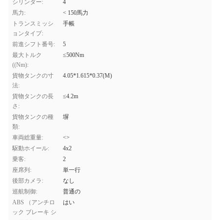
シリンダー:
4
馬力:
< 150馬力
トランスミッシ
手帳
ョンタイプ:
前進シフト番号:
5
最大トルク
≤500Nm
((Nm):
貨物タンクの寸
4.05*1.615*0.37(M)
法:
貨物タンクの長
≤4.2m
さ:
貨物タンクの種
塀
類:
車両総重量:
<>
駆動ホイール:
4x2
乗客:
2
座席列:
単一行
後部カメラ:
なし
巡航制御:
普通の
ABS （アンチロ
はい
ック ブレーキ シ