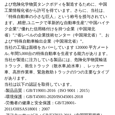
よび危険化学物質タンクボディを製造するために、中国
工業情報化省から許可を得ています。さらに、当社は、
「特殊自動車の小さな巨人」という称号を授与されてい
ます。
,
精密
,
ユニークで革新的な自動車生産”
,
“中国ハイテ
ク企業”
,
“優れた信用格付けを持つ企業（中国湖北
省）”
,
“省レベルの企業技術センター（中国湖北省）”、お
よび“特殊自動車輸出企業（中国湖北省）”。
当社の工場は面積をカバーしています
120000
平方メート
ル
, 年間5,000台の特殊自動車を生産する能力があります。
当社が製造に注力している製品には、危険化学物質輸送
トラック、衛生トラック（散水車
,
給水車）、レッカー
車、高所作業車、緊急救助トラックの5つの主要なタイプ
があります。
当社は以下の認証を取得しています。
-製品品質：GB/T19001-2016（ISO 9001：2015）
-環境保護：GB/T45001-2020/ISO45001-2018
-労働者の健康と安全保護：GB/T28001-
2011/OHSAS18001：2007