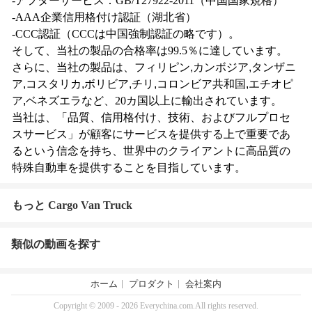
-アフターサービス：GB/T27922-2011（中国国家規格）
-AAA企業信用格付け認証（湖北省）
-CCC認証（CCCは中国強制認証の略です）。
そして、当社の製品の合格率は99.5％に達しています。
さらに、当社の製品は、フィリピン
,
カンボジア
,
タンザニ
ア
,
コスタリカ
,
ボリビア
,
チリ
,
コロンビア共和国
,
エチオピ
ア
,
ベネズエラなど、20カ国以上に輸出されています。
当社は、「品質、信用格付け、技術、およびフルプロセ
スサービス」が顧客にサービスを提供する上で重要であ
るという信念を持ち、世界中のクライアントに高品質の
特殊自動車を提供することを目指しています。
もっと Cargo Van Truck
類似の動画を探す
ホーム
プロダクト
会社案内
Copyright © 2009 - 2026 Everychina.com.All rights reserved.