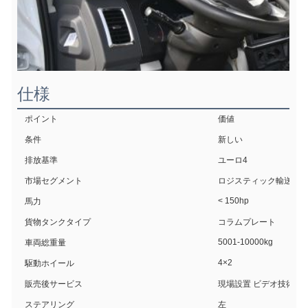
仕様
ポイント
価値
条件
新しい
排放基準
ユーロ4
市場セグメント
ロジスティック輸送
< 150hp
馬力
貨物タンクタイプ
コラムプレート
5001-10000kg
車両総重量
4×2
駆動ホイール
販売後サービス
現場設置 ビデオ技術サ
ステアリング
左