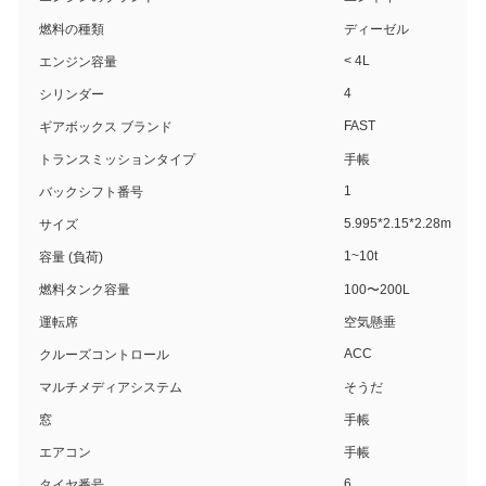
燃料の種類
ディーゼル
< 4L
エンジン容量
4
シリンダー
FAST
ギアボックス ブランド
トランスミッションタイプ
手帳
1
バックシフト番号
5.995*2.15*2.28m
サイズ
1~10t
容量 (負荷)
燃料タンク容量
100〜200L
運転席
空気懸垂
ACC
クルーズコントロール
マルチメディアシステム
そうだ
窓
手帳
エアコン
手帳
6
タイヤ番号