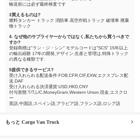
輸送前には必ず最終検査です
3買えるものは?
燃料タンカー トラック 消防車 高空作戦トラック 破壊車 廃棄
物トラック
4. なぜ他のサプライヤーからではなく,私たちから買うべきで
すか?
登録商標は"ラン・ジ・シン" モデルコードは"SCS" 15年以上
の輸出経験 17年の開発,デザイン,生産と管理は,特殊トラック
の異なる種類です.
5提供できるサービス?
受け入れられる配送条件:FOB,CFR,CIF,EXW,エクスプレス配
送,DAF
受け入れられる決済通貨:USD,HKD,CNY
付与形態:T/T,L/C,MoneyGram,Western Union,現金,エスクロ
ー
英語,中国語,スペイン語,アラビア語,フランス語,ロシア語
もっと Cargo Van Truck