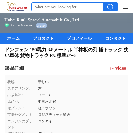
Hubei Runli Special Automobile Co., Ltd.
Active Member
2 Years
ホーム
プロダクト
プロフィール
コンタクト
ドンフェン 150馬力 3.8メートル 半棒板の列 軽トラック 狭
い車体 貨物トラック EU標準2〜6
製品詳細
video
状態:
新しい
ステアリング:
左
排放基準:
ユーロ4
原産地:
中国河北省
セグメント:
軽トラック
市場セグメント:
ロジスティック輸送
エンジンのブラ
ユンネイ
ンド: