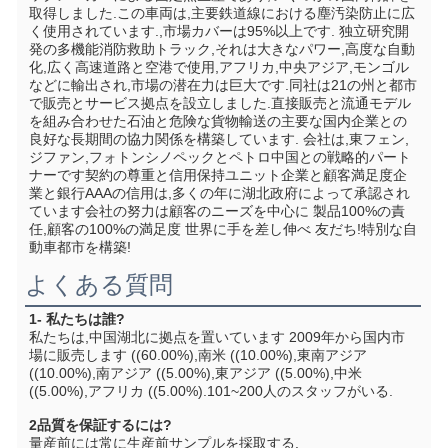
取得しました.この車両は,主要鉄道線における塵汚染防止に広
く使用されています.,市場カバーは95%以上です. 独立研究開
発の多機能消防救助トラック,それは大きなパワー,高度な自動
化,広く高速道路と空港で使用,アフリカ,中央アジア,モンゴル
などに輸出され,市場の潜在力は巨大です.同社は21の州と都市
で販売とサービス拠点を設立しました.直接販売と流通モデル
を組み合わせた石油と危険な貨物輸送の主要な国内企業との
良好な長期間の協力関係を構築しています. 会社は,東フェン,
ジファン,フォトンシノペックとペトロ中国との戦略的パート
ナーです契約の尊重と信用保持ユニット企業と顧客満足度企
業と銀行AAAの信用は,多くの年に湖北政府によって承認され
ています会社の努力は顧客のニーズを中心に 製品100%の責
任,顧客の100%の満足度 世界に手を差し伸べ 友だち!特別な自
動車都市を構築!
よくある質問
1- 私たちは誰?
私たちは,中国湖北に拠点を置いています 2009年から国内市
場に販売します ((60.00%),南米 ((10.00%),東南アジア 
((10.00%),南アジア ((5.00%),東アジア ((5.00%),中米 
((5.00%),アフリカ ((5.00%).101~200人のスタッフがいる.
2品質を保証するには?
量産前には常に生産前サンプルを採取する.