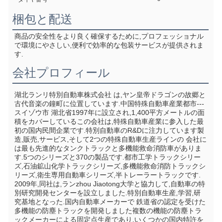
梱包と配送
商品の安全性をより良く確保するために,プロフェッショナル
で環境にやさしい,便利で効率的な包装サービスが提供されま
す.
会社プロフィール
湖北ランリ特別自動車株式会社 は,ヤン皇帝ドラゴンの故郷と
古代音楽の鐘町に位置しています.中国特殊自動車産業都市--- 
スイゾウ市 湖北省1997年に設立され,1,400平方メートルの面
積をカバーしているこの会社は,特殊自動車産業に参入した最
初の国内民間企業です.特別自動車のR&Dに注力しています製
造,販売,サービス,そして2つの特殊自動車生産ラインの 会社に
は最も先進的なタンクトラックと多機能救命消防車がありま
す.5つのシリーズと370の製品です.都市工学トラックシリー
ズ,石油鉱山化学トラックシリーズ,多機能救命消防トラックシ
リーズ,衛生専用自動車シリーズ,半トレーラートラックです. 
2009年,同社は,ランzhou Jiaotong大学と協力して,自動車の特
別研究開発センターを設立しました.特別自動車生産,学習,研
究基地となった.国内自動車メーカーで 鉄道省の認定を受けた 
多機能の防塵トラックを開発しました複数の機能の防塵トラ
ックメーカーによる固定点生産であり,いくつかの国内特許を