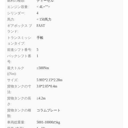
燃料の種類:
ディーゼル
エンジン容量:
< 4L="">
シリンダー:
4
馬力:
< 150馬力
ギアボックス ブ
FAST
ランド:
トランスミッシ
手帳
ョンタイプ:
前進シフト番号:
5
バックシフト番
1
号:
最大トルク
≤500Nm
((Nm):
サイズ:
5.995*2.15*2.28m
貨物タンクの寸
3.8*2.05*0.4m
法:
貨物タンクの長
≤4.2m
さ:
貨物タンクの種
コラムプレート
類:
車両総重量:
5001-10000のkg