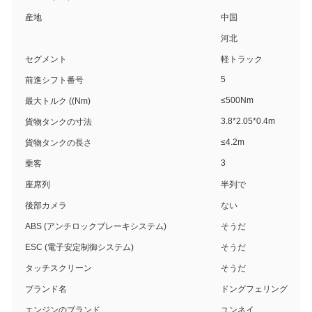
産地
中国
河北
セグメント
軽トラック
5
前進シフト番号
≤500Nm
最大トルク ((Nm)
3.8*2.05*0.4m
貨物タンクの寸法
≤4.2m
貨物タンクの長さ
3
乗客
座席列
半列で
後部カメラ
ない
ABS (アンチロックブレーキシステム)
そうだ
ESC (電子安定制御システム)
そうだ
タッチスクリーン
そうだ
ブランド名
ドングフェリング
エンジンのブランド
ユンネイ