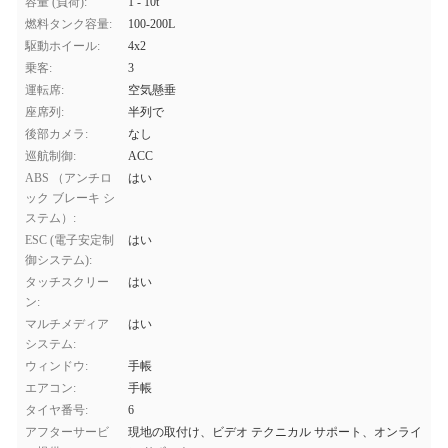
容量 (負荷):
1 - 10t
燃料タンク容量:
100-200L
駆動ホイール:
4x2
乗客:
3
運転席:
空気懸垂
座席列:
半列で
後部カメラ:
なし
巡航制御:
ACC
ABS （アンチロ
はい
ック ブレーキ シ
ステム）:
ESC (電子安定制
はい
御システム):
タッチスクリー
はい
ン:
マルチメディア
はい
システム:
ウィンドウ:
手帳
エアコン:
手帳
タイヤ番号:
6
アフターサービ
現地の取付け、ビデオ テクニカル サポート、オンライ