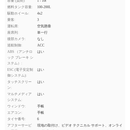
容量 (負荷):
1 - 10t
燃料タンク容量:
100-200L
駆動ホイール:
4x2
乗客:
3
運転席:
空気懸垂
座席列:
単一行
後部カメラ:
なし
巡航制御:
ACC
ABS （アンチロ
はい
ック ブレーキ シ
ステム）:
ESC (電子安定制
はい
御システム):
タッチスクリー
はい
ン:
マルチメディア
はい
システム:
ウィンドウ:
手帳
エアコン:
手帳
タイヤ番号:
6
アフターサービ
現地の取付け、ビデオ テクニカル サポート、オンライ