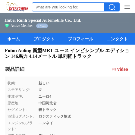
Hubei Runli Special Automobile Co., Ltd.
Active Member
2 Years
ホーム
プロダクト
プロフィール
コンタクト
Foton Aoling 新型MRT ユース インビシンブル エディショ
ン 146馬力 4.14メートル 単列軽トラック
製品詳細
video
状態:
新しい
ステアリング:
左
排放基準:
ユーロ4
原産地:
中国河北省
セグメント:
軽トラック
市場セグメント:
ロジスティック輸送
エンジンのブラ
ユンネイ
ンド: