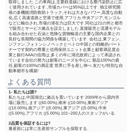
取得しました.この車両は,主要鉄道線における塵汚染防止に広
く使用されています.,市場カバーは95%以上です. 独立研究開
発の多機能消防救助トラック,それは大きなパワー,高度な自動
化,広く高速道路と空港で使用,アフリカ,中央アジア,モンゴル
などに輸出され,市場の潜在力は巨大です.同社は21の州と都市
で販売とサービス拠点を設立しました.直接販売と流通モデル
を組み合わせた石油と危険な貨物輸送の主要な国内企業との
良好な長期間の協力関係を構築しています. 会社は,東フェン,
ジファン,フォトンシノペックとペトロ中国との戦略的パート
ナーです契約の尊重と信用保持ユニット企業と顧客満足度企
業と銀行AAAの信用は,多くの年に湖北政府によって承認され
ています会社の努力は顧客のニーズを中心に 製品100%の責
任,顧客の100%の満足度 世界に手を差し伸べ 友だち!特別な自
動車都市を構築!
よくある質問
1- 私たちは誰?
私たちは,中国湖北に拠点を置いています 2009年から国内市
場に販売します ((60.00%),南米 ((10.00%),東南アジア 
((10.00%),南アジア ((5.00%),東アジア ((5.00%),中米 
((5.00%),アフリカ ((5.00%).101~200人のスタッフがいる.
2品質を保証するには?
量産前には常に生産前サンプルを採取する.