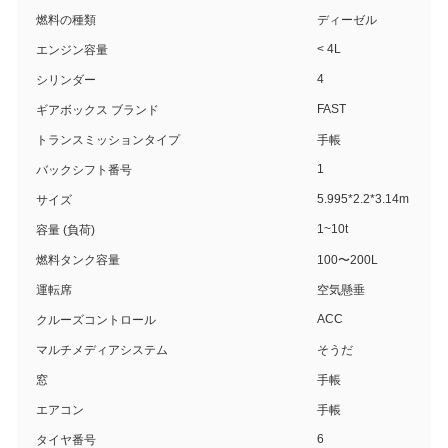
燃料の種類
ディーゼル
< 4L
エンジン容量
4
シリンダー
FAST
ギアボックス ブランド
トランスミッションタイプ
手帳
1
バックシフト番号
5.995*2.2*3.14m
サイズ
1~10t
容量 (負荷)
燃料タンク容量
100〜200L
運転席
空気懸垂
ACC
クルーズコントロール
マルチメディアシステム
そうだ
窓
手帳
エアコン
手帳
6
タイヤ番号