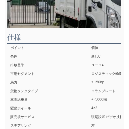
仕様
ポイント
価値
条件
新しい
排放基準
ユーロ4
市場セグメント
ロジスティック輸送
< 150hp
馬力
貨物タンクタイプ
コラムプレート
<=5000kg
車両総重量
4×2
駆動ホイール
販売後サービス
現場設置 ビデオ技術サ
ステアリング
左