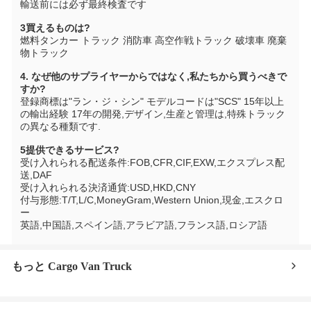
輸送前には必ず最終検査です
3買えるものは?
燃料タンカー トラック 消防車 高空作戦トラック 破壊車 廃棄
物トラック
4. なぜ他のサプライヤーからではなく,私たちから買うべきで
すか?
登録商標は"ラン・ジ・シン" モデルコードは"SCS" 15年以上
の輸出経験 17年の開発,デザイン,生産と管理は,特殊トラック
の異なる種類です.
5提供できるサービス?
受け入れられる配送条件:FOB,CFR,CIF,EXW,エクスプレス配
送,DAF
受け入れられる決済通貨:USD,HKD,CNY
付与形態:T/T,L/C,MoneyGram,Western Union,現金,エスクロ
ー
英語,中国語,スペイン語,アラビア語,フランス語,ロシア語
もっと Cargo Van Truck