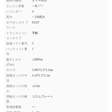
燃料の種類:
ディーゼル
エンジン容量:
< 4L="">
シリンダー:
4
馬力:
< 150馬力
ギアボックス ブ
FAST
ランド:
トランスミッシ
手帳
ョンタイプ:
前進シフト番号:
5
バックシフト番
1
号:
最大トルク
≤500Nm
((Nm):
サイズ:
5.995*2.2*3.14m
貨物タンクの寸
4.14*2.1*2.1m
法:
貨物タンクの長
≤4.2m
さ:
貨物タンクの種
コラムプレート
類:
車両総重量:
<>