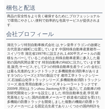
梱包と配送
商品の安全性をより良く確保するために,プロフェッショナル
で環境にやさしい,便利で効率的な包装サービスが提供されま
す.
会社プロフィール
湖北ランリ特別自動車株式会社 は,ヤン皇帝ドラゴンの故郷と
古代音楽の鐘町に位置しています.中国特殊自動車産業都市--- 
スイゾウ市 湖北省1997年に設立され,1,400平方メートルの面
積をカバーしているこの会社は,特殊自動車産業に参入した最
初の国内民間企業です.特別自動車のR&Dに注力しています製
造,販売,サービス,そして2つの特殊自動車生産ラインの 会社に
は最も先進的なタンクトラックと多機能救命消防車がありま
す.5つのシリーズと370の製品です.都市工学トラックシリー
ズ,石油鉱山化学トラックシリーズ,多機能救命消防トラックシ
リーズ,衛生専用自動車シリーズ,半トレーラートラックです. 
2009年,同社は,ランzhou Jiaotong大学と協力して,自動車の特
別研究開発センターを設立しました.特別自動車生産,学習,研
究基地となった.国内自動車メーカーで 鉄道省の認定を受けた 
多機能の防塵トラックを開発しました複数の機能の防塵トラ
ックメーカーによる固定点生産であり,いくつかの国内特許を