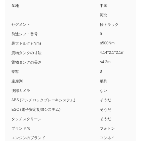
産地
中国
河北
セグメント
軽トラック
5
前進シフト番号
≤500Nm
最大トルク ((Nm)
4.14*2.1*2.1m
貨物タンクの寸法
≤4.2m
貨物タンクの長さ
3
乗客
座席列
単列
後部カメラ
ない
ABS (アンチロックブレーキシステム)
そうだ
ESC (電子安定制御システム)
そうだ
タッチスクリーン
そうだ
ブランド名
フォトン
エンジンのブランド
ユンネイ