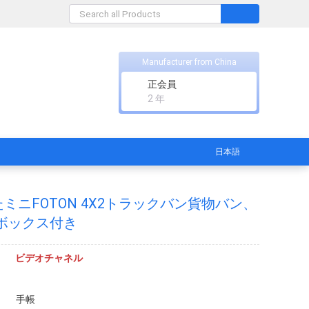
Manufacturer from China
正会員
2 年
日本語
ミニFOTON 4X2トラックバン貨物バン、
物ボックス付き
ビデオチャネル
手帳