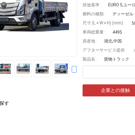
排放基準 :
EURO 5,ユーロ
燃料の種類 :
ディーゼル
尺寸 (L × W × H) (mm) :
5
車両総重量 :
4495
原産地 :
湖北,中国
アフターサービス提供 :
製品名 :
貨物トラック
企業との接触
探す