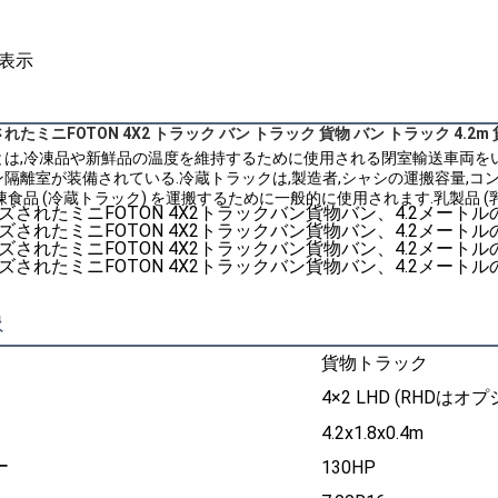
表示
たミニFOTON 4X2 トラック バン トラック 貨物 バン トラック 4.2m
とは,冷凍品や新鮮品の温度を維持するために使用される閉室輸送車両を
隔離室が装備されている.冷蔵トラックは,製造者,シャシの運搬容量,コ
凍食品 (冷蔵トラック) を運搬するために一般的に使用されます.乳製品 (
像
貨物トラック
4×2 LHD (RHDはオ
4.2x1.8x0.4m
ー
130HP