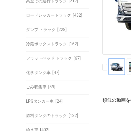
高空での運行トラック
[217]
ロードレッカートラック
[432]
ダンプ トラック
[228]
冷蔵ボックストラック
[162]
フラットベッド トラック
[67]
化学タンク車
[47]
ごみ収集車
[59]
類似の動画を
LPGタンカー車
[24]
燃料タンクのトラック
[132]
給水車
[402]