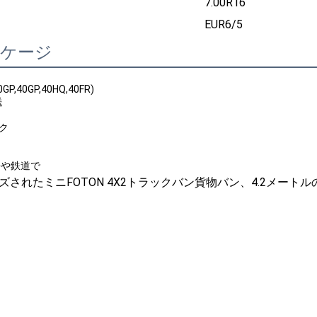
7.00R16
EUR6/5
ッケージ
P,40GP,40HQ,40FR)
送
ック
海や鉄道で