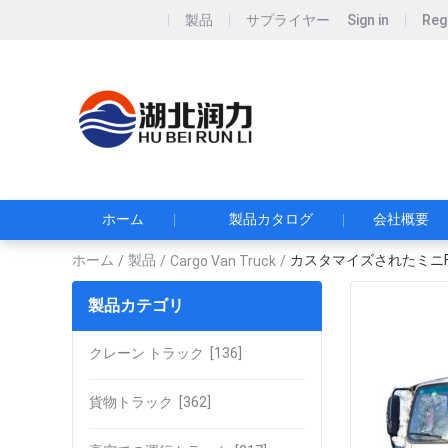
製品
サプライヤー
Sign in
Reg
Hubei Runli S
湖北润力专用汽车有
ホーム
製品カタログ
会社概要
ホーム
製品
カスタマイズされたミニF
/
/
Cargo Van Truck
/
製品カテゴリ
クレーン トラック
[136]
貨物トラック
[362]