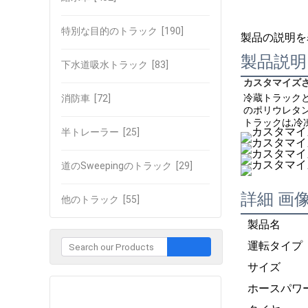
特別な目的のトラック
[190]
製品の説明を
製品説明
下水道吸水トラック
[83]
カスタマイズされ
冷蔵トラック
消防車
[72]
のポリウレタン
トラックは,冷
半トレーラー
[25]
道のSweepingのトラック
[29]
詳細 画
他のトラック
[55]
製品名
運転タイプ
サイズ
ホースパワ
企業との接触