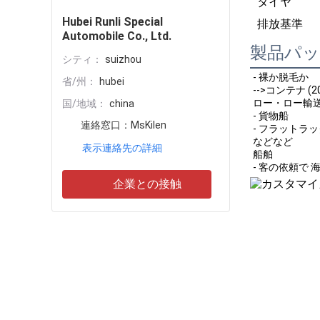
タイヤ
Hubei Runli Special
排放基準
Automobile Co., Ltd.
製品パ
シティ：
suizhou
- 裸か脱毛か
省/州：
hubei
-->コンテナ (20G
ロー・ロー輸
国/地域：
china
- 貨物船
連絡窓口：
MsKilen
- フラットラ
などなど
表示連絡先の詳細
船舶
- 客の依頼で 
企業との接触