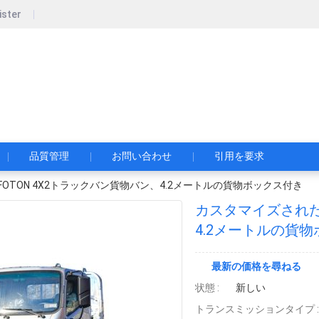
ister
pecial Automobile Co., Ltd.
限公司
品質管理
お問い合わせ
引用を要求
OTON 4X2トラックバン貨物バン、4.2メートルの貨物ボックス付き
カスタマイズされた
4.2メートルの貨
最新の価格を尋ねる
状態 :
新しい
トランスミッションタイプ :