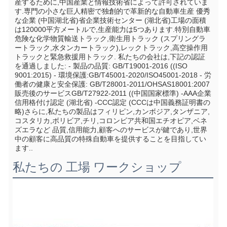
産するために,中国産業と情報技術省によって許可されていま
す.専門の小さな巨人精密で独創的で革新的な自動車生産 優秀
な企業 (中国湖北省)省企業技術センター (湖北省)工場の面積
は120000平方メートルで,生産能力は5つあります.特別自動車
危険な化学物質輸送トラック,衛生用トラック (スプリングラ
ートラック,水タンカートラック),レックトラック,高空操作用
トラックと緊急救援用トラック. 私たちの会社は,下記の認証
を通過しました: - 製品の品質: GB/T19001-2016 ((ISO 
9001:2015) - 環境保護:GB/T45001-2020/ISO45001-2018 - 労
働者の健康と安全保護: GB/T28001-2011/OHSAS18001:2007 
販売後のサービスGB/T27922-2011 ((中国国家標準) -AAA企業
信用格付け認定 (湖北省) -CCC認定 (CCCは中国義務証明書の
略)さらに,私たちの製品はフィリピン,カンボジア,タンザニア,
コスタリカ,ボリビア,チリ,コロンビア共和国エチオピア,ベネ
ズエラなど 品質,信用能力,顧客へのサービスが鍵であり,世界
中の顧客に高品質の特殊自動車を提供することを目指してい
ます..
私たちの 工場 ワークショップ