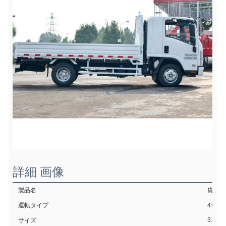
詳細 画像
製品名
貨物ト
運転タイプ
4×2 
3.84x1
サイズ