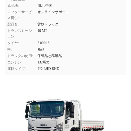
原産地:
湖北,中国
アフターサービ
オンラインサポート
ス提供:
製品名:
貨物トラック
トランスミッシ
10 MT
ョン:
タイヤ:
7.00R16
中:
商品
トラックの使用:
保管品と移動品
エンジン:
132馬力
運転タイプ:
4*2 LHD RHD