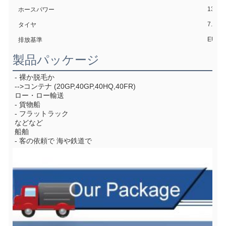
132H
ホースパワー
7.00R
タイヤ
EUR6/
排放基準
製品パッケージ
- 裸か脱毛か
-->コンテナ (20GP,40GP,40HQ,40FR)
ロー・ロー輸送
- 貨物船
- フラットラック
などなど
船舶
- 客の依頼で 海や鉄道で