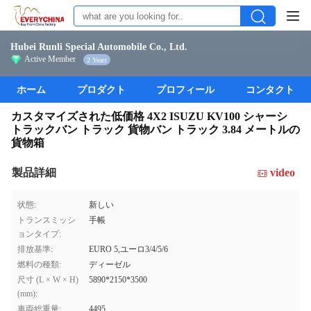
Hubei Runli Special Automobile Co., Ltd.
Active Member
2 Years
ホーム
プロダクト
プロフィール
コンタクト
カスタマイズされた低価格 4X2 ISUZU KV100 シャーシ
トラックバン トラック 貨物バン トラック 3.84 メートルの
貨物箱
製品詳細
video
状態:
新しい
トランスミッシ
手帳
ョンタイプ:
排放基準:
EURO 5,ユーロ3/4/5/6
燃料の種類:
ディーゼル
尺寸 (L × W × H)
5890*2150*3500
(mm):
車両総重量:
4495