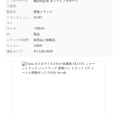
アフターサービ
施設内設置,オンラインサポート
ス提供:
製品名:
貨物トラック
トランスミッシ
10 MT
ョン:
タイヤ:
7.00R16
中:
商品
トラックの使用:
保管品と移動品
エンジン:
140HP
運転タイプ:
4*2 LHD RHD