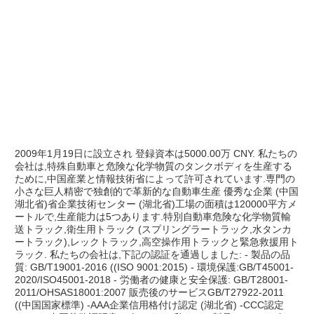
2009年1月19日に設立され 登録資本は5000.00万 CNY. 私たちの
会社は,特殊自動車と危険な化学物質のタンクボディを生産する
ために,中国産業と情報技術省によって許可されています.専門の
小さな巨人精密で独創的で革新的な自動車生産 優秀な企業 (中国
湖北省)省企業技術センター (湖北省)工場の面積は120000平方メ
ートルで,生産能力は5つあります.特別自動車危険な化学物質輸
送トラック,衛生用トラック (スプリングラートラック,水タンカ
ートラック),レックトラック,高空操作用トラックと緊急救援用ト
ラック. 私たちの会社は,下記の認証を通過しました: - 製品の品
質: GB/T19001-2016 ((ISO 9001:2015) - 環境保護:GB/T45001-
2020/ISO45001-2018 - 労働者の健康と安全保護: GB/T28001-
2011/OHSAS18001:2007 販売後のサービスGB/T27922-2011 
((中国国家標準) -AAA企業信用格付け認定 (湖北省) -CCC認定 