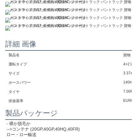
詳細 画像
製品名
貨物ト
運転タイプ
4×2 L
3.37x1.
サイズ
140HP
ホースパワー
7.00R1
タイヤ
EUR6/5
排放基準
製品パッケージ
- 裸か脱毛か
-->コンテナ (20GP,40GP,40HQ,40FR)
ロー・ロー輸送