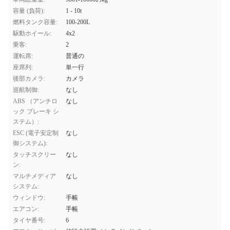
容量 (負荷):
1 - 10t
燃料タンク容量:
100-200L
駆動ホイール:
4x2
乗客:
2
運転席:
普通の
座席列:
単一行
後部カメラ:
カメラ
巡航制御:
なし
ABS （アンチロ
なし
ック ブレーキ シ
ステム）:
ESC (電子安定制
なし
御システム):
タッチスクリー
なし
ン:
マルチメディア
なし
システム:
ウィンドウ:
手帳
エアコン:
手帳
タイヤ番号:
6