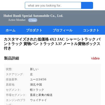
Hubei Runli Special Automobile Co., Ltd.
Active Member
2 Years
ホーム
プロダクト
プロフィール
コンタクト
カスタマイズされた低価格 4X2 JAC シャーシトラック バ
ントラック 貨物バン トラック 3.37 メートル貨物ボックス
付き
製品詳細
video
状態:
新しい
ステアリング:
左
排放基準:
ユーロ3/4/5/6
原産地:
湖北,中国
セグメント:
軽トラック
市場セグメント:
畜産と家禽の輸送
エンジンのブラ
ウェイチャイ
ンド: