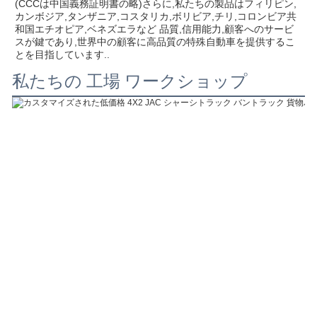
(CCCは中国義務証明書の略)さらに,私たちの製品はフィリピン,
カンボジア,タンザニア,コスタリカ,ボリビア,チリ,コロンビア共
和国エチオピア,ベネズエラなど 品質,信用能力,顧客へのサービ
スが鍵であり,世界中の顧客に高品質の特殊自動車を提供するこ
とを目指しています..
私たちの 工場 ワークショップ