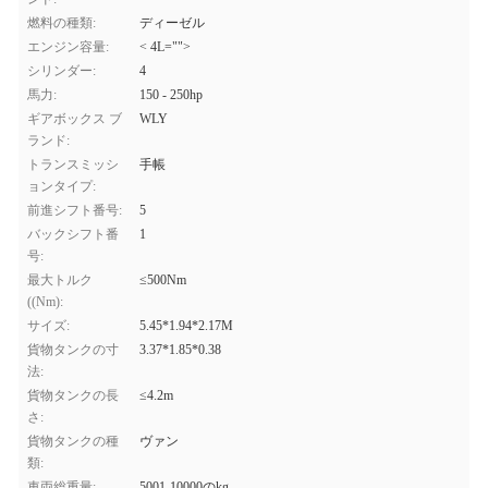
燃料の種類:
ディーゼル
エンジン容量:
< 4L="">
シリンダー:
4
馬力:
150 - 250hp
ギアボックス ブ
WLY
ランド:
トランスミッシ
手帳
ョンタイプ:
前進シフト番号:
5
バックシフト番
1
号:
最大トルク
≤500Nm
((Nm):
サイズ:
5.45*1.94*2.17M
貨物タンクの寸
3.37*1.85*0.38
法:
貨物タンクの長
≤4.2m
さ:
貨物タンクの種
ヴァン
類:
車両総重量:
5001-10000のkg