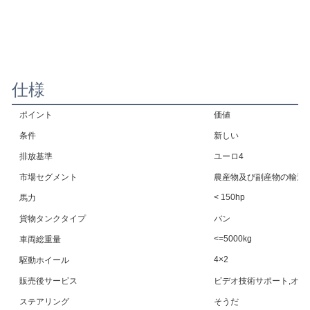
仕様
ポイント
価値
条件
新しい
排放基準
ユーロ4
市場セグメント
農産物及び副産物の輸送
< 150hp
馬力
貨物タンクタイプ
バン
<=5000kg
車両総重量
4×2
駆動ホイール
販売後サービス
ビデオ技術サポート,オン
ステアリング
そうだ