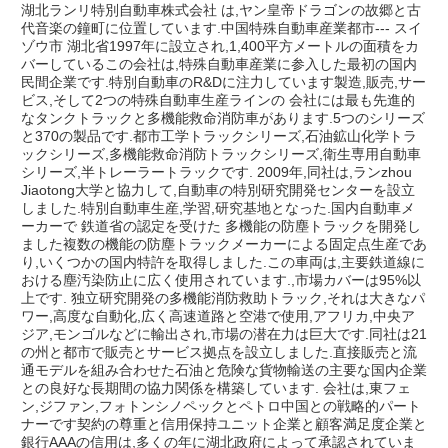
湖北ランリ特別自動車株式会社 は,ヤン皇帝ドラゴンの故郷と古
代音楽の鐘町に位置しています.中国特殊自動車産業都市--- スイ
ゾウ市 湖北省1997年に設立され,1,400平方メートルの面積をカ
バーしているこの会社は,特殊自動車産業に参入した最初の国内
民間企業です.特別自動車のR&Dに注力しています製造,販売,サー
ビス,そして2つの特殊自動車生産ラインの 会社には最も先進的
なタンクトラックと多機能救命消防車があります.5つのシリーズ
と370の製品です.都市工学トラックシリーズ,石油鉱山化学トラ
ックシリーズ,多機能救命消防トラックシリーズ,衛生専用自動車
シリーズ,半トレーラートラックです. 2009年,同社は,ランzhou 
Jiaotong大学と協力して,自動車の特別研究開発センターを設立
しました.特別自動車生産,学習,研究基地となった.国内自動車メ
ーカーで 鉄道省の認定を受けた 多機能の防塵トラックを開発し
ました複数の機能の防塵トラックメーカーによる固定点生産であ
り,いくつかの国内特許を取得しました.この車両は,主要鉄道線に
おける塵汚染防止に広く使用されています.,市場カバーは95%以
上です. 独立研究開発の多機能消防救助トラック,それは大きなパ
ワー,高度な自動化,広く高速道路と空港で使用,アフリカ,中央ア
ジア,モンゴルなどに輸出され,市場の潜在力は巨大です.同社は21
の州と都市で販売とサービス拠点を設立しました.直接販売と流
通モデルを組み合わせた石油と危険な貨物輸送の主要な国内企業
との良好な長期間の協力関係を構築しています. 会社は,東フェ
ン,ジファン,フォトンシノペックとペトロ中国との戦略的パート
ナーです契約の尊重と信用保持ユニット企業と顧客満足度企業と
銀行AAAの信用は,多くの年に湖北政府によって承認されていま