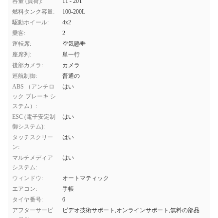
容量 (負荷):
11 - 20T
燃料タンク容量:
100-200L
駆動ホイール:
4x2
乗客:
2
運転席:
空気懸垂
座席列:
単一行
後部カメラ:
カメラ
巡航制御:
普通の
ABS （アンチロ
はい
ック ブレーキ シ
ステム）:
ESC (電子安定制
はい
御システム):
タッチスクリー
はい
ン:
マルチメディア
はい
システム:
ウィンドウ:
オートマティック
エアコン:
手帳
タイヤ番号:
6
アフターサービ
ビデオ技術サポート,オンラインサポート,無料の部品