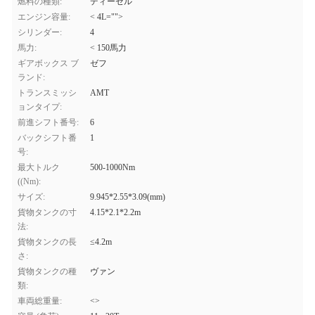
燃料の種類:
ディーゼル
エンジン容量:
< 4L="">
シリンダー:
4
馬力:
< 150馬力
ギアボックス ブ
ゼフ
ランド:
トランスミッシ
AMT
ョンタイプ:
前進シフト番号:
6
バックシフト番
1
号:
最大トルク
500-1000Nm
((Nm):
サイズ:
9.945*2.55*3.09(mm)
貨物タンクの寸
4.15*2.1*2.2m
法:
貨物タンクの長
≤4.2m
さ:
貨物タンクの種
ヴァン
類:
車両総重量:
<>