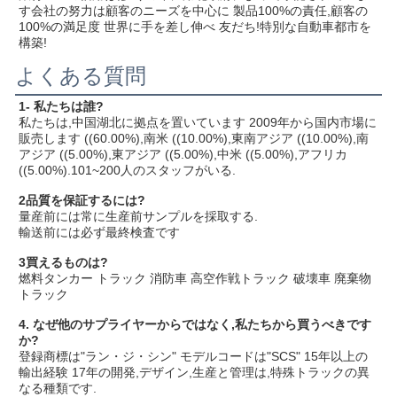
す会社の努力は顧客のニーズを中心に 製品100%の責任,顧客の
100%の満足度 世界に手を差し伸べ 友だち!特別な自動車都市を
構築!
よくある質問
1- 私たちは誰?
私たちは,中国湖北に拠点を置いています 2009年から国内市場に
販売します ((60.00%),南米 ((10.00%),東南アジア ((10.00%),南
アジア ((5.00%),東アジア ((5.00%),中米 ((5.00%),アフリカ 
((5.00%).101~200人のスタッフがいる.
2品質を保証するには?
量産前には常に生産前サンプルを採取する.
輸送前には必ず最終検査です
3買えるものは?
燃料タンカー トラック 消防車 高空作戦トラック 破壊車 廃棄物
トラック
4. なぜ他のサプライヤーからではなく,私たちから買うべきです
か?
登録商標は"ラン・ジ・シン" モデルコードは"SCS" 15年以上の
輸出経験 17年の開発,デザイン,生産と管理は,特殊トラックの異
なる種類です.