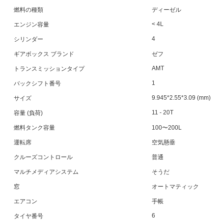
燃料の種類
ディーゼル
< 4L
エンジン容量
4
シリンダー
ギアボックス ブランド
ゼフ
AMT
トランスミッションタイプ
1
バックシフト番号
9.945*2.55*3.09 (mm)
サイズ
11 - 20T
容量 (負荷)
燃料タンク容量
100〜200L
運転席
空気懸垂
クルーズコントロール
普通
マルチメディアシステム
そうだ
窓
オートマティック
エアコン
手帳
6
タイヤ番号