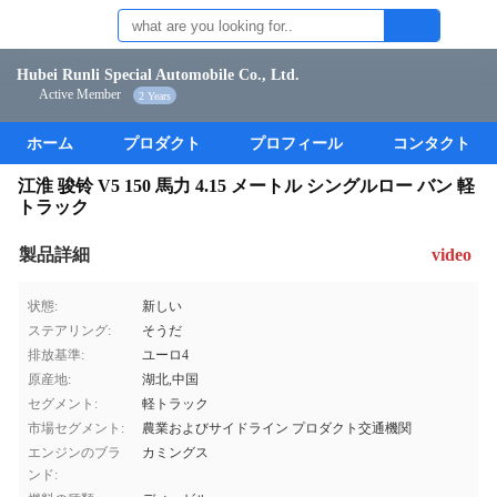
Hubei Runli Special Automobile Co., Ltd.
Active Member
2 Years
ホーム
プロダクト
プロフィール
コンタクト
江淮 骏铃 V5 150 馬力 4.15 メートル シングルロー バン 軽
トラック
製品詳細
video
状態:
新しい
ステアリング:
そうだ
排放基準:
ユーロ4
原産地:
湖北,中国
セグメント:
軽トラック
市場セグメント:
農業およびサイドライン プロダクト交通機関
エンジンのブラ
カミングス
ンド: