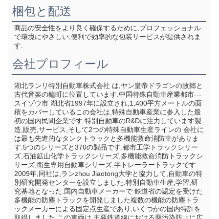
梱包と配送
商品の安全性をより良く確保するために,プロフェッショナル
で環境にやさしい,便利で効率的な包装サービスが提供されま
す.
会社プロフィール
湖北ランリ特別自動車株式会社 は,ヤン皇帝ドラゴンの故郷と
古代音楽の鐘町に位置しています.中国特殊自動車産業都市--- 
スイゾウ市 湖北省1997年に設立され,1,400平方メートルの面
積をカバーしているこの会社は,特殊自動車産業に参入した最
初の国内民間企業です.特別自動車のR&Dに注力しています製
造,販売,サービス,そして2つの特殊自動車生産ラインの 会社に
は最も先進的なタンクトラックと多機能救命消防車がありま
す.5つのシリーズと370の製品です.都市工学トラックシリー
ズ,石油鉱山化学トラックシリーズ,多機能救命消防トラックシ
リーズ,衛生専用自動車シリーズ,半トレーラートラックです. 
2009年,同社は,ランzhou Jiaotong大学と協力して,自動車の特
別研究開発センターを設立しました.特別自動車生産,学習,研
究基地となった.国内自動車メーカーで 鉄道省の認定を受けた 
多機能の防塵トラックを開発しました複数の機能の防塵トラ
ックメーカーによる固定点生産であり,いくつかの国内特許を
取得しました.この車両は,主要鉄道線における塵汚染防止に広