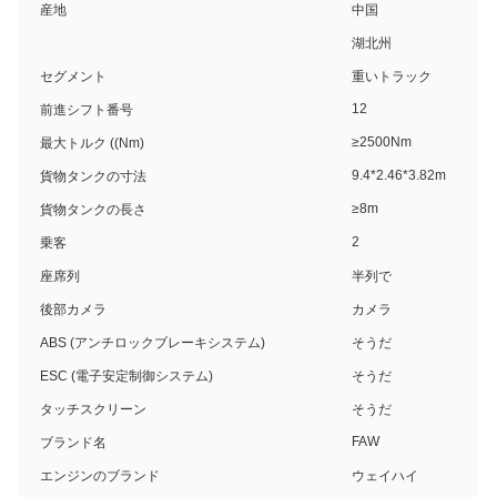
産地
中国
湖北州
セグメント
重いトラック
12
前進シフト番号
≥2500Nm
最大トルク ((Nm)
9.4*2.46*3.82m
貨物タンクの寸法
≥8m
貨物タンクの長さ
2
乗客
座席列
半列で
後部カメラ
カメラ
ABS (アンチロックブレーキシステム)
そうだ
ESC (電子安定制御システム)
そうだ
タッチスクリーン
そうだ
FAW
ブランド名
エンジンのブランド
ウェイハイ