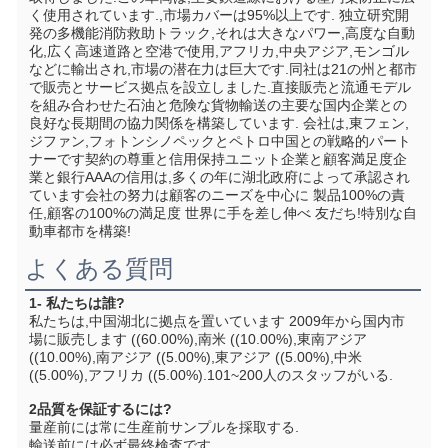
く使用されています.,市場カバーは95%以上です. 独立研究開
発の多機能消防救助トラック,それは大きなパワー,高度な自動
化,広く高速道路と空港で使用,アフリカ,中央アジア,モンゴル
などに輸出され,市場の潜在力は巨大です.同社は21の州と都市
で販売とサービス拠点を設立しました.直接販売と流通モデル
を組み合わせた石油と危険な貨物輸送の主要な国内企業との
良好な長期間の協力関係を構築しています. 会社は,東フェン,
ジファン,フォトンシノペックとペトロ中国との戦略的パート
ナーです契約の尊重と信用保持ユニット企業と顧客満足度企
業と銀行AAAの信用は,多くの年に湖北政府によって承認され
ています会社の努力は顧客のニーズを中心に 製品100%の責
任,顧客の100%の満足度 世界に手を差し伸べ 友だち!特別な自
動車都市を構築!
よくある質問
1- 私たちは誰?
私たちは,中国湖北に拠点を置いています 2009年から国内市
場に販売します ((60.00%),南米 ((10.00%),東南アジア 
((10.00%),南アジア ((5.00%),東アジア ((5.00%),中米 
((5.00%),アフリカ ((5.00%).101~200人のスタッフがいる.
2品質を保証するには?
量産前には常に生産前サンプルを採取する.
輸送前には必ず最終検査です