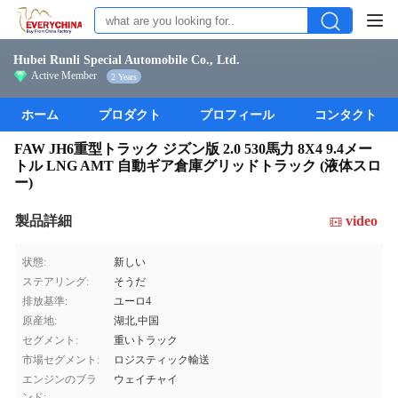
Hubei Runli Special Automobile Co., Ltd.
Active Member
2 Years
ホーム
プロダクト
プロフィール
コンタクト
FAW JH6重型トラック ジズン版 2.0 530馬力 8X4 9.4メー
トル LNG AMT 自動ギア倉庫グリッドトラック (液体スロ
ー)
製品詳細
video
状態:
新しい
ステアリング:
そうだ
排放基準:
ユーロ4
原産地:
湖北,中国
セグメント:
重いトラック
市場セグメント:
ロジスティック輸送
エンジンのブラ
ウェイチャイ
ンド: