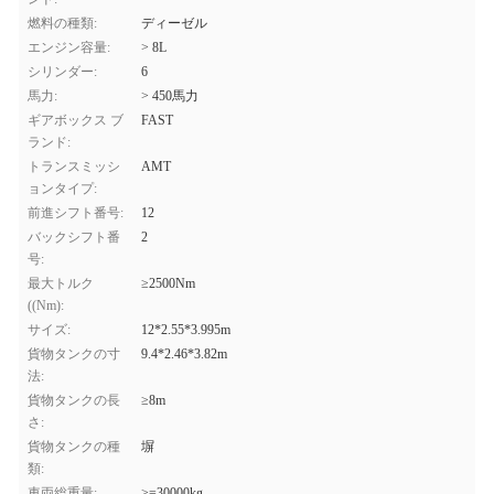
燃料の種類:
ディーゼル
エンジン容量:
> 8L
シリンダー:
6
馬力:
> 450馬力
ギアボックス ブ
FAST
ランド:
トランスミッシ
AMT
ョンタイプ:
前進シフト番号:
12
バックシフト番
2
号:
最大トルク
≥2500Nm
((Nm):
サイズ:
12*2.55*3.995m
貨物タンクの寸
9.4*2.46*3.82m
法:
貨物タンクの長
≥8m
さ:
貨物タンクの種
塀
類:
車両総重量:
>=30000kg