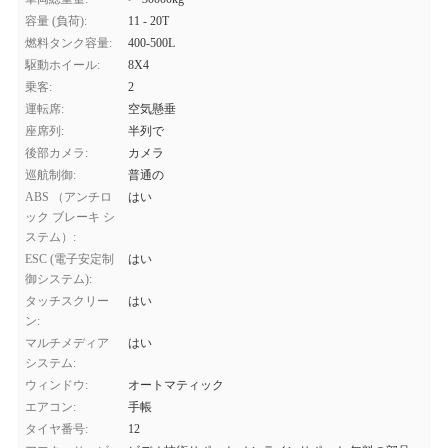
容量 (負荷):
11 - 20T
燃料タンク容量:
400-500L
駆動ホイール:
8X4
乗客:
2
運転席:
空気懸垂
座席列:
半列で
後部カメラ:
カメラ
巡航制御:
普通の
ABS （アンチロ
はい
ック ブレーキ シ
ステム）:
ESC (電子安定制
はい
御システム):
タッチスクリー
はい
ン:
マルチメディア
はい
システム:
ウィンドウ:
オートマティック
エアコン:
手帳
タイヤ番号:
12