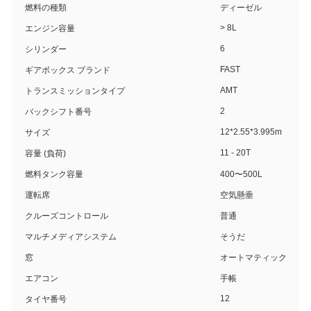
燃料の種類
ディーゼル
> 8L
エンジン容量
6
シリンダー
FAST
ギアボックス ブランド
AMT
トランスミッションタイプ
2
バックシフト番号
12*2.55*3.995m
サイズ
11 - 20T
容量 (負荷)
燃料タンク容量
400〜500L
運転席
空気懸垂
クルーズコントロール
普通
マルチメディアシステム
そうだ
窓
オートマティック
エアコン
手帳
12
タイヤ番号