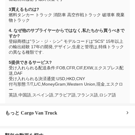
3買えるものは?
燃料タンカー トラック 消防車 高空作戦トラック 破壊車 廃棄
物トラック
4. なぜ他のサプライヤーからではなく,私たちから買うべきで
すか?
登録商標は"ラン・ジ・シン" モデルコードは"SCS" 15年以上
の輸出経験 17年の開発,デザイン,生産と管理は,特殊トラック
の異なる種類です.
5提供できるサービス?
受け入れられる配送条件:FOB,CFR,CIF,EXW,エクスプレス配
送,DAF
受け入れられる決済通貨:USD,HKD,CNY
付与形態:T/T,L/C,MoneyGram,Western Union,現金,エスクロ
ー
英語,中国語,スペイン語,アラビア語,フランス語,ロシア語
もっと Cargo Van Truck