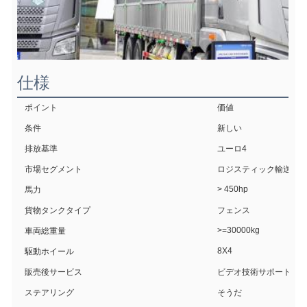
仕様
ポイント
価値
条件
新しい
排放基準
ユーロ4
市場セグメント
ロジスティック輸送
> 450hp
馬力
貨物タンクタイプ
フェンス
>=30000kg
車両総重量
8X4
駆動ホイール
販売後サービス
ビデオ技術サポート,オ
ステアリング
そうだ