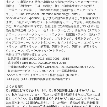
省によって承認された特別な車両および危険な化学タンクメーカーです。
同社は、「専門的で、正確、特別な、新しい自動車生産の小さな巨人」、
「中国ハイテク企業」、「hubei州の契約と信頼できるエンタープライ
ズ」、「Hubei Provincial Enterprise Technology Center」、「Hubei
Special Vehicle Expertrise」およびその他の名誉項目として授与されてい
ます。工場は120,000平方メートルの面積をカバーしており、年間生産能
力は5,000台の特別車両です。当社は主に次の製品を生産しています - 危
険な化学輸送機（タンカー、セミトレーラーなど）、衛生車両（スプリン
クラー、ウォータータンカー）、トラクター、航空機トラック、救助トラ
ック、ロードクリアランストラック、ゴミトラック、冷蔵トラック、バン
タイプのローリー、セメントタンカー、セメントタンカー、コンクリート
トラック、飼育トラック、飼育場、飼育トラック、飼育場、飼育トラッ
ク、クレーン、ダンパー/ティッパートラック。
当社は以下で認証を渡しました。
- 製品品質：GB/T19001-2016（ISO 9001：2015）
- 環境保護：GB/T45001-2020/ISO45001-2018
- 労働者の健康と安全の保護：GB/T28001-2011/OHSAS18001：2007
- 販売後のサービス：GB/T27922-2011（中国国家標準）
-AAAエンタープライズクレジット格付け認証（hubei州）
-CCC認定（CCCは中国の義務証明書の略語です）。
よくある質問
Q：保証はどうですか？
A：1年。
Q：ISO証明書はありますか？
A：は
い、私たちは持っています、私たちの証明書を取得するために私たちに連
絡してください。
Q：配達時間はどうですか？
A：ほとんどのトラックに
は在庫があり、15日以内に特別に注文した場合、通常は生産に約30日間
が必要です。
Q：あなたの工場は年間何ユニットのトラックを生産してい