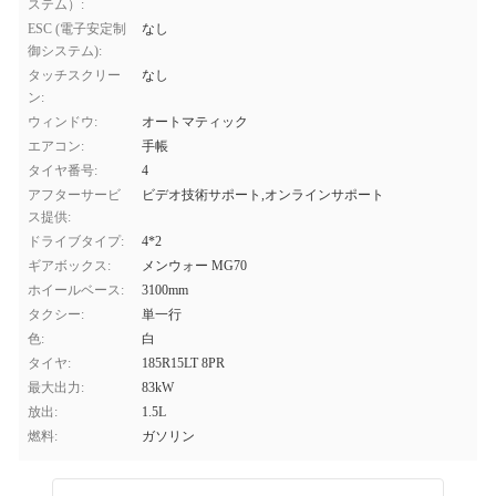
ステム）:
ESC (電子安定制
なし
御システム):
タッチスクリー
なし
ン:
ウィンドウ:
オートマティック
エアコン:
手帳
タイヤ番号:
4
アフターサービ
ビデオ技術サポート,オンラインサポート
ス提供:
ドライブタイプ:
4*2
ギアボックス:
メンウォー MG70
ホイールベース:
3100mm
タクシー:
単一行
色:
白
タイヤ:
185R15LT 8PR
最大出力:
83kW
放出:
1.5L
燃料:
ガソリン