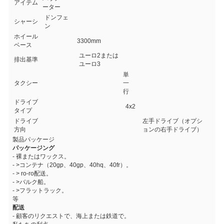
アイテム
ーター
ドンフェ
シャーシ
ン
ホイール
3300mm
ベース
ユーロ2または
排出基準
ユーロ3
単
タクシー
一
行
ドライブ
4x2
タイプ
ドライブ
左手ドライブ（オプシ
方向
ョンの右手ドライブ）
製品パッケージ
パッケージング
- 裸またはワックス。
- >コンテナ（20gp、40gp、40hq、40fr）。
- > ro-ro配送。
- >バルク船。
- >フラットラック。
等
配送
- 顧客のリクエストで、海上または鉄道で。