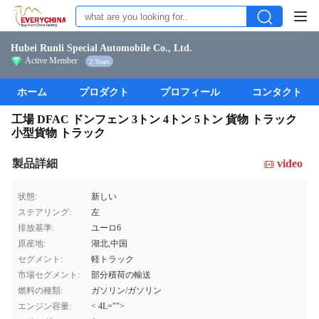
Hubei Runli Special Automobile Co., Ltd.
Active Member
2 Years
ホーム
プロダクト
プロフィール
コンタクト
工場 DFAC ドンフェン 3トン 4トン 5トン 貨物 トラック
小型貨物 トラック
製品詳細
video
状態:
新しい
ステアリング:
左
排放基準:
ユーロ6
原産地:
湖北,中国
セグメント:
軽トラック
市場セグメント:
部分積荷の輸送
燃料の種類:
ガソリン/ガソリン
エンジン容量:
< 4L="">