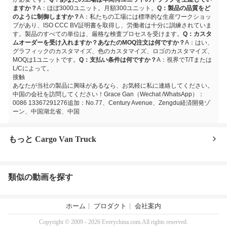
ますか？
A：ほぼ3000ユニット。月額300ユニット。
Q：製品の品質をど
のように制御しますか？
A：私たちの工場には標準的な生産ワークショッ
プがあり、ISO CCC BV証明書を取得し、労働者は十分に訓練されていま
す。製品のすべての単位は、厳格な検査プロセスを受けます。
Q：カスタ
ムオーダーを受け入れますか？あなたのMOQ注文は何ですか？
A：はい、
グラフィックのカスタマイズ、色のカスタマイズ、ロゴのカスタマイズ、
MOQは1ユニットです。
Q：支払い条件は何ですか？
A：視界でT/Tまたは
L/Cによって。
接触
あなたが当社の製品に興味があるなら、お気軽に私に連絡してください。
中国の会社を訪問してください！
Grace Gan（Wechat /WhatsApp）：
0086 13367291276追加：
No.77、Century Avenue、Zengdu経済開発ゾ
ーン、中国湖北省、中国
もっと Cargo Van Truck
類似の動画を探す
ホーム
プロダクト
会社案内
Copyright © 2009 - 2026 Everychina.com.All rights reserved.