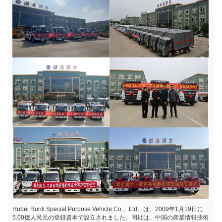
Hubei Runli Special Purpose Vehicle Co.、Ltd。は、2009年1月19日に
5.00億人民元の登録資本で設立されました。同社は、中国の産業情報技術