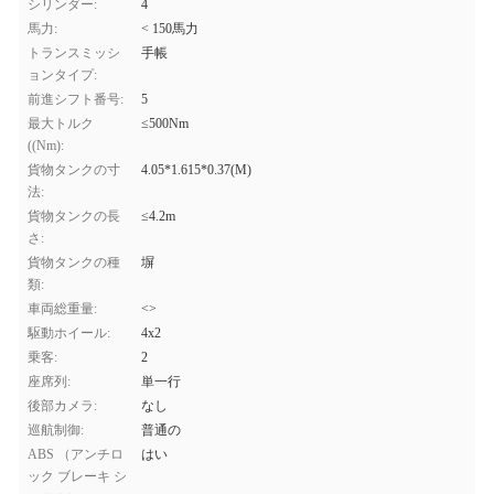
シリンダー:
4
馬力:
< 150馬力
トランスミッシ
手帳
ョンタイプ:
前進シフト番号:
5
最大トルク
≤500Nm
((Nm):
貨物タンクの寸
4.05*1.615*0.37(M)
法:
貨物タンクの長
≤4.2m
さ:
貨物タンクの種
塀
類:
車両総重量:
<>
駆動ホイール:
4x2
乗客:
2
座席列:
単一行
後部カメラ:
なし
巡航制御:
普通の
ABS （アンチロ
はい
ック ブレーキ シ