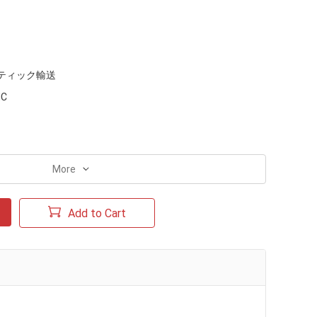
ティック輸送
MC
More
Add to Cart