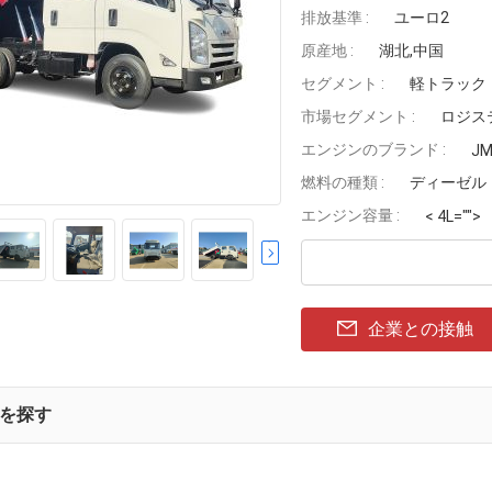
排放基準 :
ユーロ2
原産地 :
湖北,中国
セグメント :
軽トラック
市場セグメント :
ロジス
エンジンのブランド :
J
燃料の種類 :
ディーゼル
エンジン容量 :
< 4L="">
企業との接触
を探す