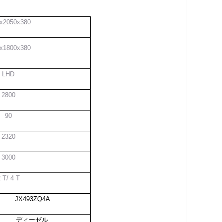
x2050x380
x1800x380
LHD
2800
90
2320
3000
 T/ 4 T
JX493ZQ4A
ディーゼル