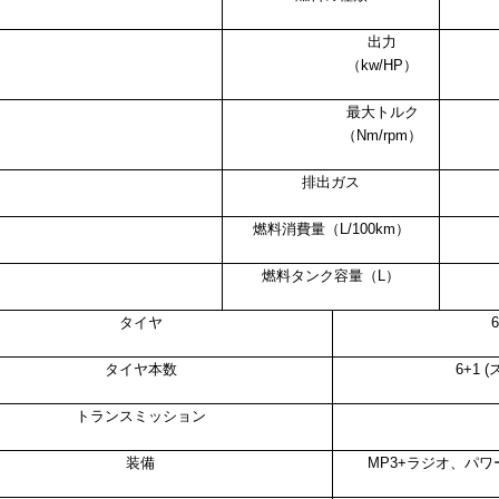
出力
（
kw/
HP
）
最大トルク
（Nm/rpm）
排出ガス
燃料消費量（L/100km）
燃料タンク容量（L）
タイヤ
6
タイヤ本数
6+1 
トランスミッション
装備
MP3+ラジオ、パ