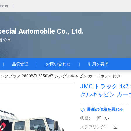
ister
pecial Automobile Co., Ltd.
限公司
品質管理
お問い合わせ
引用を要求
ャリングプラス 2800WB 2850WB シングルキャビン カーゴボディ付き
JMC トラック 4x2
グルキャビン カー
最新の価格を尋ねる
状態 :
新しい
ステアリング :
左