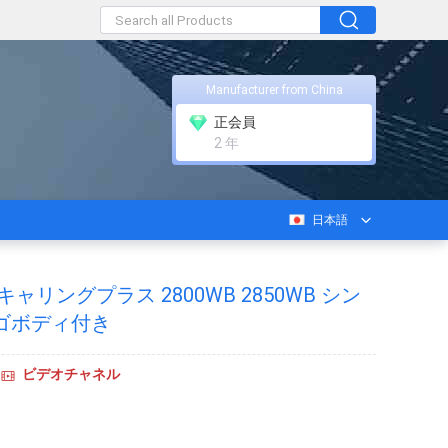
Manufacturer from China
正会員
2 年
日本語
 キャリングプラス 2800WB 2850WB シン
ゴボディ付き
ビデオチャネル