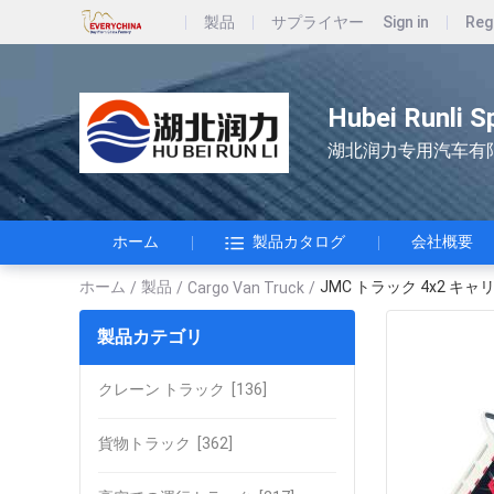
製品
サプライヤー
Sign in
Reg
Hubei Runli S
湖北润力专用汽车有
ホーム
製品カタログ
会社概要
ホーム
製品
JMC トラック 4x2 キ
/
/
Cargo Van Truck
/
製品カテゴリ
クレーン トラック
[136]
貨物トラック
[362]