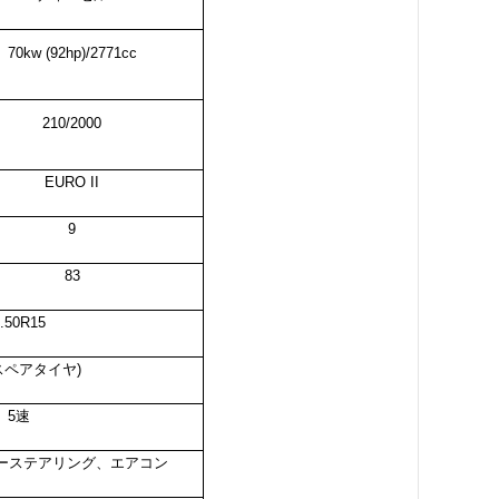
70
kw (
92
hp)/
2771
cc
210/2000
EURO
II
9
83
.50R15
(スペアタイヤ)
5速
ワーステアリング、エアコン