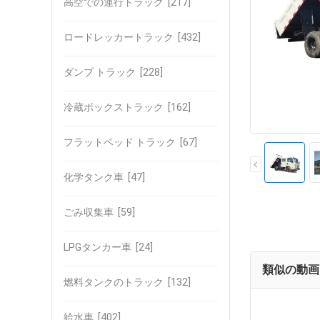
高空での運行トラック
[217]
ロードレッカートラック
[432]
ダンプ トラック
[228]
冷蔵ボックストラック
[162]
フラットベッド トラック
[67]
化学タンク車
[47]
ごみ収集車
[59]
LPGタンカー車
[24]
類似の動画
燃料タンクのトラック
[132]
給水車
[402]