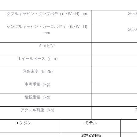
ダブルキャビン・ダンプボディ
(L×W ×H)
mm
2650
シングルキャビン・カーゴボディ（
(L×W ×H)
3650
mm
キャビン
ホイールベース（mm）
最高速度（
km/h
）
車両重量（
kg
）
積載重量（
kg
）
アクスル荷重（kg）
2
エンジン
モデル
燃料の種類