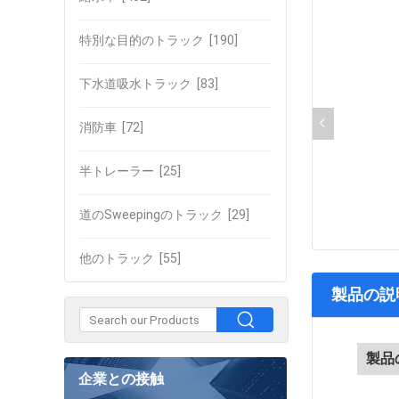
特別な目的のトラック
[190]
下水道吸水トラック
[83]
消防車
[72]
半トレーラー
[25]
道のSweepingのトラック
[29]
他のトラック
[55]
製品の説
製品
企業との接触