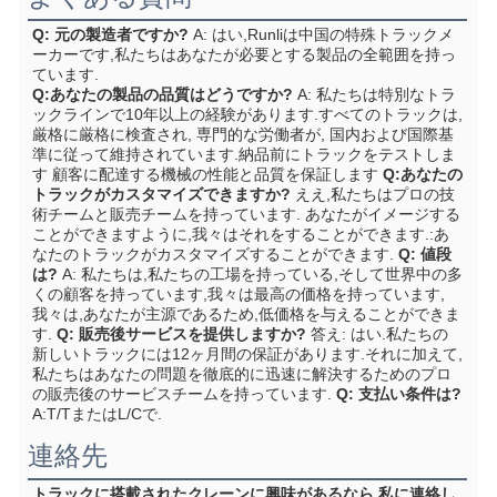
Q: 元の製造者ですか?
A: はい,Runliは中国の特殊トラックメ
ーカーです,私たちはあなたが必要とする製品の全範囲を持っ
ています.
Q:あなたの製品の品質はどうですか?
A: 私たちは特別なトラ
ックラインで10年以上の経験があります.すべてのトラックは,
厳格に厳格に検査され, 専門的な労働者が, 国内および国際基
準に従って維持されています.納品前にトラックをテストしま
す 顧客に配達する機械の性能と品質を保証します
Q:あなたの
トラックがカスタマイズできますか?
ええ,私たちはプロの技
術チームと販売チームを持っています. あなたがイメージする
ことができますように,我々はそれをすることができます.:あ
なたのトラックがカスタマイズすることができます.
Q: 値段
は?
A: 私たちは,私たちの工場を持っている,そして世界中の多
くの顧客を持っています,我々は最高の価格を持っています,
我々は,あなたが主源であるため,低価格を与えることができま
す.
Q: 販売後サービスを提供しますか?
答え: はい.私たちの
新しいトラックには12ヶ月間の保証があります.それに加えて,
私たちはあなたの問題を徹底的に迅速に解決するためのプロ
の販売後のサービスチームを持っています.
Q: 支払い条件は?
A:T/TまたはL/Cで.
連絡先
トラックに搭載されたクレーンに興味があるなら,私に連絡し