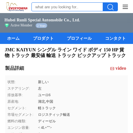
Hubei Runli Special Automobile Co., Ltd.
Active Member
2 Years
ホーム
プロダクト
プロフィール
コンタクト
JMC KAIYUN シングル ライン ワイド ボディ 150 HP 貨
物 トラック 最安値 輸送 トラック ピックアップ トラック
製品詳細
video
状態:
新しい
ステアリング:
左
排放基準:
ユーロ6
原産地:
湖北,中国
セグメント:
軽トラック
市場セグメント:
ロジスティック輸送
燃料の種類:
ディーゼル
エンジン容量:
< 4L="">