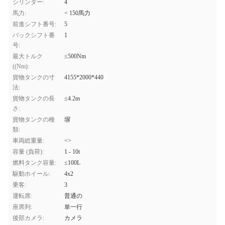
シリンダー:
4
馬力:
< 150馬力
前進シフト番号:
5
バックシフト番
1
号:
最大トルク
≤500Nm
((Nm):
貨物タンクの寸
4155*2000*440
法:
貨物タンクの長
≤4.2m
さ:
貨物タンクの種
塀
類:
車両総重量:
<>
容量 (負荷):
1 - 10t
燃料タンク容量:
≤100L
駆動ホイール:
4x2
乗客:
3
運転席:
普通の
座席列:
単一行
後部カメラ:
カメラ