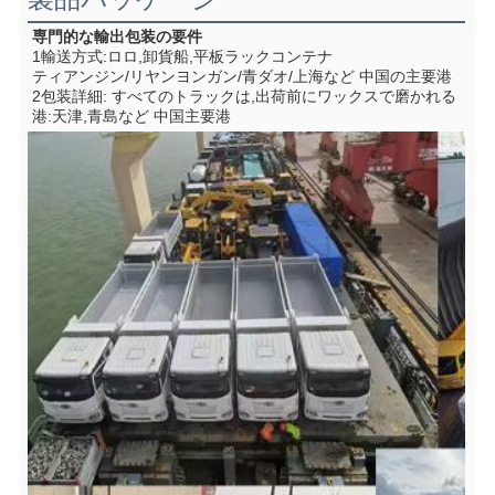
専門的な輸出包装の要件
1輸送方式:ロロ,卸貨船,平板ラックコンテナ
ティアンジン/リヤンヨンガン/青ダオ/上海など 中国の主要港
2包装詳細: すべてのトラックは,出荷前にワックスで磨かれる
港:天津,青島など 中国主要港