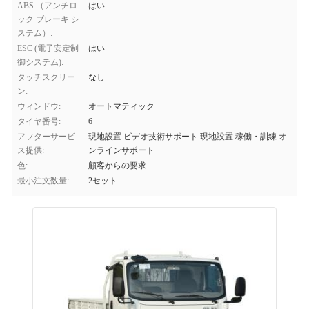
ABS （アンチロ
はい
ック ブレーキ シ
ステム）:
ESC (電子安定制
はい
御システム):
タッチスクリー
なし
ン:
ウィンドウ:
オートマティック
タイヤ番号:
6
アフターサービ
現地設置 ビデオ技術サポート 現地設置 稼働・訓練 オ
ス提供:
ンラインサポート
色:
顧客からの要求
最小注文数量:
2セット