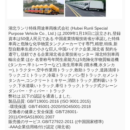
湖北ランリ特殊用途車両株式会社 (Hubei Runli Special 
Purpose Vehicle Co., Ltd.) は,2009年1月19日に設立され,登録
資本は50億人民元である.中国産業情報技術省が承認した特殊
車両と危険な化学物質タンクメーカーです専門,精密,特殊,新
型自動車生産の小さな巨人,中国ハイテク企業,湖北省 契約を
遵守し信頼できる企業湖北省企業技術センター 湖北特別車両
輸出企業 ほか 名誉称号年間生産能力は5危険化学物質輸送機 
(タンカー,半トレーラーなど),衛生用車両 (噴水機,水タンカ
ー),トラクター,空中作業用トラック,救助トラック,道路清掃ト
ラック,ゴミトラック,冷蔵トラック,バン型トラック,セメント
タンカー,コンクリートミキサー,消防トラック,肥料吸いトラ
ック,下水道吸いトラック,牽引トラック,トラック式クレーン
ダンパー・ティパー・トラック
弊社は,以下の認証を通過しました.
製品品質: GB/T19001-2016 (ISO 9001:2015)
-環境保護: GB/T45001-2020/ISO45001-2018
労働者の健康と安全保護: GB/T28001-
2011/OHSAS18001:2007
販売後のサービス:GB/T27922-2011 ((中国国家標準)
-AAA企業信用格付け認定 (湖北省)