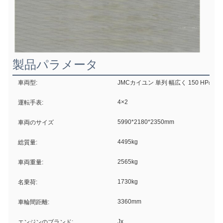
製品パラメータ
車両型:
JMCカイユン 単列 幅広く 150 HPの
4×2
運転手表:
5990*2180*2350mm
車両のサイズ
4495kg
総質量:
2565kg
車両重量:
1730kg
名乗荷:
3360mm
車輪間距離:
Jx
エンジンのブランド: