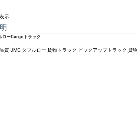
表示
明
ルロー
C
argoトラック