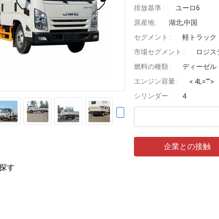
排放基準 :
ユーロ6
原産地 :
湖北,中国
セグメント :
軽トラック
市場セグメント :
ロジス
燃料の種類 :
ディーゼル
エンジン容量 :
< 4L="">
シリンダー :
4
企業との接触
探す