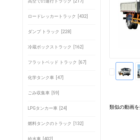
高空での運行トラック
[217]
ロードレッカートラック
[432]
ダンプ トラック
[228]
冷蔵ボックストラック
[162]
フラットベッド トラック
[67]
化学タンク車
[47]
ごみ収集車
[59]
類似の動画を
LPGタンカー車
[24]
燃料タンクのトラック
[132]
給水車
[402]