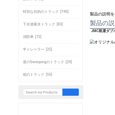
特別な目的のトラック
[190]
製品の説明を
製品の説
下水道吸水トラック
[83]
JMC
凱運
ダブ
消防車
[72]
半トレーラー
[25]
道のSweepingのトラック
[29]
他のトラック
[55]
企業との接触