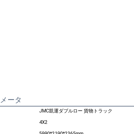
ラメータ
JMC凱運ダブルロー 貨物トラック
4X2
5990*2190*2365mm