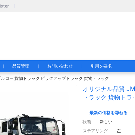
ister
pecial Automobile Co., Ltd.
限公司
品質管理
お問い合わせ
引用を要求
ダブルロー 貨物トラック ピックアップトラック 貨物トラック
オリジナル品質 J
トラック 貨物トラ
最新の価格を尋ねる
状態 :
新しい
ステアリング :
左