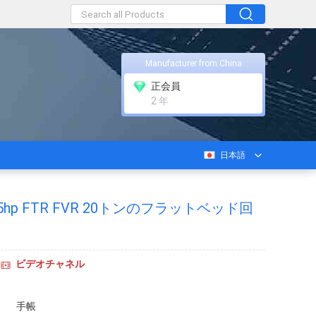
Manufacturer from China
正会員
2 年
日本語
2 205hp FTR FVR 20トンのフラットベッド回
ビデオチャネル
手帳