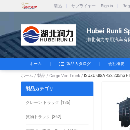
製品
サプライヤー
Sign in
Reg
Hubei Runli S
湖北润力专用汽车有
ホーム
製品カタログ
会社概要
ホーム
製品
ISUZU GIGA 4x2 2
/
/
Cargo Van Truck
/
製品カテゴリ
クレーン トラック
[136]
貨物トラック
[362]