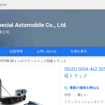
ister
pecial Automobile Co., Ltd.
限公司
品質管理
お問い合わせ
引用を要求
05hp FTR FVR 20トンのフラットベッド回収トラック
ISUZU GIGA 4x
収トラック
最新の価格を尋ねる
状態 :
新しい
トランスミッションタイプ :