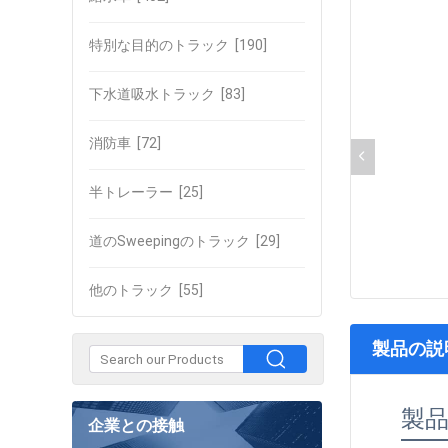
特別な目的のトラック
[190]
下水道吸水トラック
[83]
消防車
[72]
半トレーラー
[25]
道のSweepingのトラック
[29]
他のトラック
[55]
製品の説
製
企業との接触