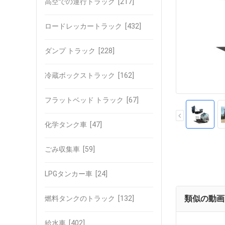
高空での運行トラック
[217]
ロードレッカートラック
[432]
ダンプ トラック
[228]
冷蔵ボックストラック
[162]
フラットベッド トラック
[67]
化学タンク車
[47]
ごみ収集車
[59]
LPGタンカー車
[24]
類似の動画
燃料タンクのトラック
[132]
給水車
[402]