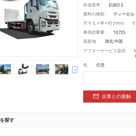
排放基準 :
EURO 5
燃料の種類 :
ディーゼル
尺寸 (L × W × H) (mm) :
1
車両総重量 :
10725
原産地 :
湖北,中国
アフターサービス提供
:
色 :
任意
企業との接触
を探す