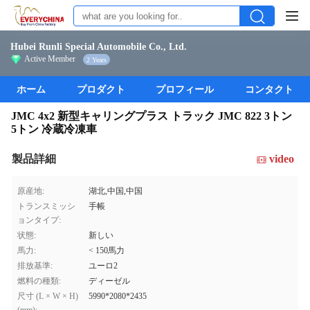
Hubei Runli Special Automobile Co., Ltd.
Active Member
2 Years
ホーム
プロダクト
プロフィール
コンタクト
JMC 4x2 新型キャリングプラス トラック JMC 822 3トン
5トン 冷蔵冷凍車
製品詳細
video
原産地:
湖北,中国,中国
トランスミッシ
手帳
ョンタイプ:
状態:
新しい
馬力:
< 150馬力
排放基準:
ユーロ2
燃料の種類:
ディーゼル
尺寸 (L × W × H)
5990*2080*2435