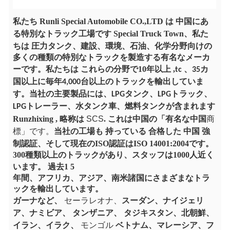
私たち
Runli
Special Automobile CO.,LTD は
中国にあ
る特別なトラック工場です
Special Truck Town、私た
ちは
圧力タンク、建設、環境、石油、化学分野向けの
多くの種類の特別なトラックを製造する有名なメーカ
ーです。私たちは
これらの分野で10年以上
,
tc 、35カ
国以上に毎年4,000台以上のトラックを輸出していま
す。当社の主要製品には、LPGタンク、LPGトラック、
LPGトレーラー、水タンク車、燃料タンクが含まれます
Runzhixing
, 略称は
SCS
. これは中国の「有名な中国
商
標」です。
当社の工場も
持っている
合格した
中国
強
制認証、そして現在のISO認証はISO 14001:2004です。
300種類以上のトラックがあり、スタッフは1000人近く
います。
過去1
5
年間、アフリカ、アジア、南米諸国にさまざまなトラ
ックを輸出しています。
ガーナなど、
セーラレオナ、
スーダン、ナイジェリ
ア、ナミビア、
タンザニア、
タジキスタン、北朝鮮、
イラン、イラク、
モンゴル
ベトナム、マレーシア、
フ