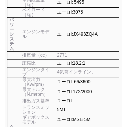
ユーロI:
5495
（kg）
ペイロード
ユーロI:
3075
（kg）
パ
ワ
ー
エンジンモデ
シ
ユーロI:
JX493ZQ4A
ル
ス
テ
ム
排気量（cc）
2771
圧縮比
ユーロI:
18.2:1
エンジンタイ
4気筒インライン、
プ
最大出力
ユーロI:
66
/3600
（Kw/rpm）
最大トルク
ユーロI:
172/2000
（N.m/rpm）
排出ガス基準
ユーロI
トランスミッ
5MT
ション
ギアボックス
ユーロI:
MSB-5M
モデル