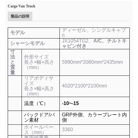
Cargo Van Truck
製品の説明
ディーゼル、シングルキャブ
モデル
n
JX1054TG2、
A/C、チルトキ
シャーシモデル
ャビン付き
寸
法
外形サイズ
と
長さ×幅×高さ
5990mm*2080mm*2435mm
質
（mm）
量
リアボディサ
イズ
4020*2100*2100
mm
長さ×幅×高さ
（mm）
温度（℃）
-10~
-15
バックドア/バ
GRP外側、カラープレート内
ン素材
側
ホイールベー
3360
ス（mm）
車両総重量