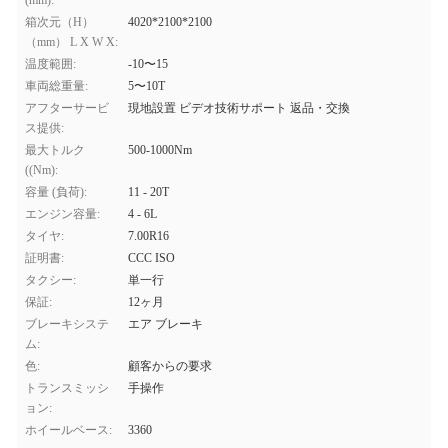
(mm):
箱次元（H）
4020*2100*2100
（mm） L X W X:
温度範囲:
-10〜15
車両総重量:
5〜10T
アフターサービ
現地設置 ビデオ技術サポート 返品・交換
ス提供:
最大トルク
500-1000Nm
((Nm):
容量 (負荷):
11 - 20T
エンジン容量:
4 - 6L
タイヤ:
7.00R16
証明書:
CCC ISO
タクシー:
単一行
保証:
12ヶ月
ブレーキシステ
エア ブレーキ
ム:
色:
顧客からの要求
トランスミッシ
手操作
ョン:
ホイールベース:
3360