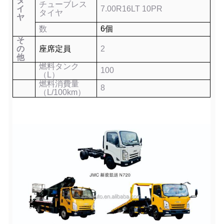
タ
チューブレス
イ
7.00R16LT 10PR
タイヤ
ヤ
数
6
個
そ
の
座席定員
2
他
燃料タンク
10
0
（L）
燃料消費量
8
（L/100km）