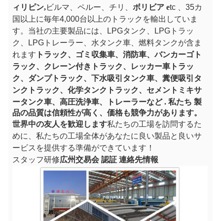
ィリピン
,
ビルマ、ペルー、チリ、
ボリビア
e
tc 、35カ
国以上に毎年4,000台以上のトラックを輸出していま
す。当社の主要製品には、LPGタンク、LPGトラッ
ク、LPGトレーラー、水タンク車、燃料タンクが含ま
れます
トラック、ゴミ収集車、消防車、バンカーゴト
ラック、クレーン付きトラック、レッカー車
トラッ
ク、ダンプトラック、下水吸引タンク車、糞便吸引タ
ンク
トラック、化学タンク
トラック、セメントミキサ
ータンク車、高圧洗浄車、トレーラーなど
.
私たち
製
品の品質は信頼性が高く、価格も競争力があります。
世界中の友人を歓迎します
私たちの工場を訪問するた
めに、私たちの工場全体があなたに良い製品と良いサ
ービスを提供する準備ができています！
スタッフ研修
広州交易会
認証
連絡先情報