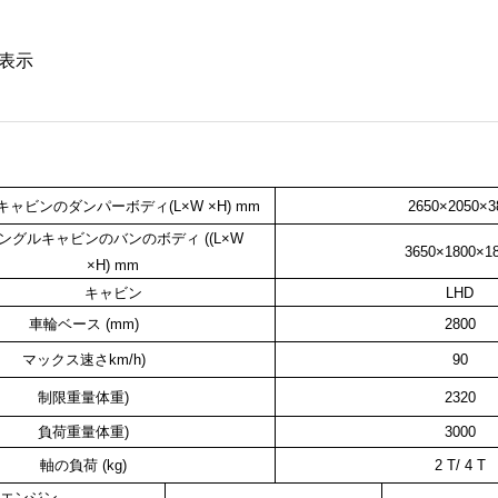
表示
キャビンのダンパーボディ
(L×W ×H)
mm
2650×2050×3
ングルキャビンのバンのボディ (
(L×W
3650×1800×1
×H)
mm
キャビン
LHD
車輪ベース (mm)
2800
マックス速さ
km/h
)
90
制限重量
体重
)
2320
負荷重量
体重
)
3000
軸の負荷 (kg)
2 T/ 4 T
エンジン