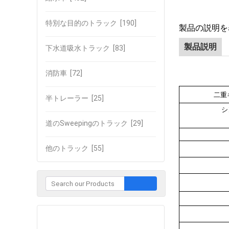
特別な目的のトラック
[190]
製品の説明を
製品説明
下水道吸水トラック
[83]
消防車
[72]
二重
半トレーラー
[25]
シ
道のSweepingのトラック
[29]
他のトラック
[55]
企業との接触