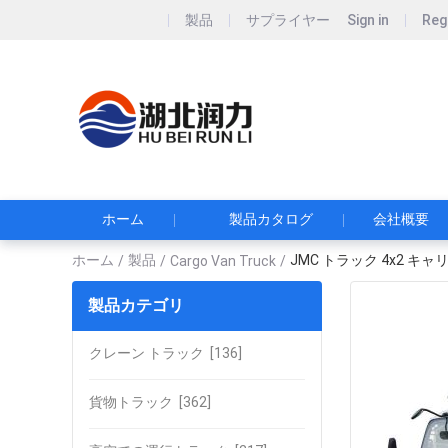
製品
サプライヤー
Sign in
Reg
Hubei Runli S
湖北润力专用汽车有
ホーム
製品カタログ
会社概要
ホーム
製品
JMC トラック 4x2 キ
/
/
Cargo Van Truck
/
製品カテゴリ
クレーン トラック
[136]
貨物トラック
[362]