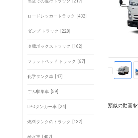
高空での運行トラック
[217]
ロードレッカートラック
[432]
ダンプ トラック
[228]
冷蔵ボックストラック
[162]
フラットベッド トラック
[67]
化学タンク車
[47]
ごみ収集車
[59]
類似の動画を
LPGタンカー車
[24]
燃料タンクのトラック
[132]
給水車
[402]