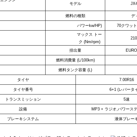
モデル
JX
燃料の種類
デ
パワー
kw/
HP
)
70
クワット 
マックス トー
210
ク (Nm/rpm)
排出量
EURO
燃料消費量 (L/100km)
燃料タンク容量 (L)
タイヤ
7.00R16
タイヤ番号
6+1 (レバータ
トランスミッション
5速
設備
MP3 + ラジオ,パワース
ブレーキシステム
液体
ブレー