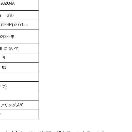
493ZQ4A
ィーゼル
(
92
HP) /
2771
cc
/2000 年
II について
9
83
イヤ)
テアリング,A/C
キ