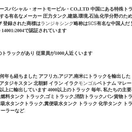
ー
スパシャル・オートモービル・CO.,LTD
中国にある特殊ト
する有名なメーカー
圧力タンク,建築,環境,石油,化学分野のた
び
ランジキシング
SCS
登録された商標は
略称は
有名な中国人だ
O 14001:2004で認証されています
のトラックがあり 従業員が1000人近くいます
何年も経ちました
アフリカ,アジア,南米にトラックを輸出した
モンゴル
ア
タジキスタン 北朝鮮 イラン イラク
ベトナム マレ
以上に輸出しています 4000以上のトラック 毎年. 私たちの主要な製
,燃料タンク
トラック,ゴミトラック,消防トラック,バン貨物ト
水吸水タンクトラック,糞便吸水タンク
トラック 化学タンク
ト
.
レーラーなど