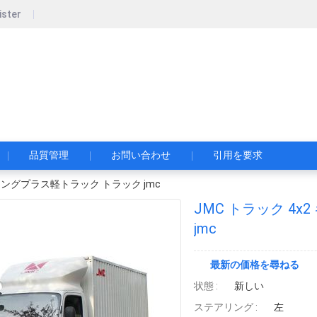
ister
pecial Automobile Co., Ltd.
限公司
品質管理
お問い合わせ
引用を要求
ャリングプラス軽トラック トラック jmc
JMC トラック 4
jmc
最新の価格を尋ねる
状態 :
新しい
ステアリング :
左