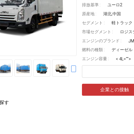
排放基準 :
ユーロ2
原産地 :
湖北,中国
セグメント :
軽トラック
市場セグメント :
ロジス
エンジンのブランド :
J
燃料の種類 :
ディーゼル
エンジン容量 :
< 4L="">
企業との接触
探す