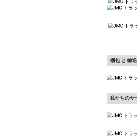
梱包 と 輸送
私たちのサ