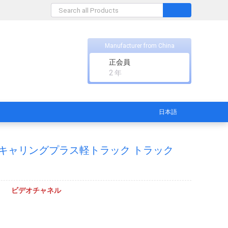
Manufacturer from China
正会員
2 年
日本語
x2 キャリングプラス軽トラック トラック
ビデオチャネル