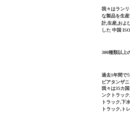
我々は
ランリ
な製品を生産
計,生産,およ
した
中国
IS
300種類以上
5
過去1年間で
ビア
タンザニ
我々は35カ国
ンクトラック
トラック,下
トラック,ト