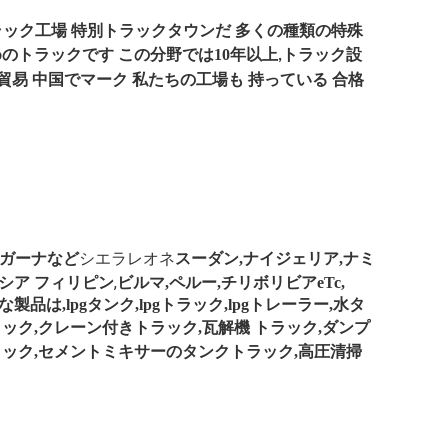
ラック工場
特別トラックタウンだ
多くの種類の特殊
トラック設
めのトラックです
この分野では10年以上
,
貿易
中国でマーク
私たちの工場も
持っている
合格
シエラレオネ
ガーナなど
スーダン,ナイジェリア,ナミ
,
ーシア
フィリピン
ビルマ,ペルー,チリ
ボリビア
e
Tc,
品は,lpgタンク,lpgトラック,lpgトレーラー,水タ
ラック,クレーン付きトラック,瓦解機
トラック,ダンプ
ラック,セメントミキサーのタンクトラック,高圧清掃