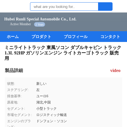
Hubei Runli Special Automobile Co., Ltd.
Active Member
2 Years
ホーム
プロダクト
プロフィール
コンタクト
ミニライトトラック 東風ソコン ダブルキャビン トラック
1.3L 92HP ガソリンエンジン ライトカーゴトラック 販売
用
製品詳細
video
状態:
新しい
ステアリング:
左
排放基準:
ユーロ6
原産地:
湖北,中国
セグメント:
小型トラック
市場セグメント:
ロジスティック輸送
エンジンのブラ
ドンフェン・ソコン
ンド: