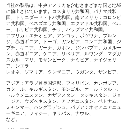
当社の製品は、中央アメリカを含むさまざまな国と地域
に輸出されています。コスタリカ共和国、パナマ共和
国、トリニダード・ドパ共和国。南アメリカ：コロンビ
ア共和国、ベネズエラ共和国、エクアドル共和国、ペル
ー、ボリビア共和国、チリ、パラグアイ共和国。
アフリカ：エチオピア、アンゴラ、ボツワナ、ブルン
ジ、赤道ギニア、トーゴ、ガンビア、コンゴ共和国、ジ
ブチ、ギニア、ガーナ、ガボン、ジンバブエ、カメルー
ン、赤道ギニア、ケニア、リベリア、ルワンダ、マダガ
スカル、マリ、モザンビーク、ナミビア、ナイジェリ
ア、シエラ
レオネ、ソマリア、タンザニア、ウガンダ、ザンビア。
アジア：アラブ首長国連邦、フィリピン、カンボジア、
カタール、キルギスタン、モンゴル、オールドタルト、
トルクメニスタン、カザフスタン、タジキスタン、ジョ
ージア、ウズベキスタン、アフガニスタン、ベトナム、
ミャンマー、バングラデシュ。パプア：オセアニアニュ
ーギニア、フィジー、キリバス、ナウル、
など。