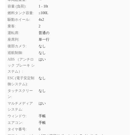
容量 (負荷):
1 - 10t
燃料タンク容量:
≤100L
駆動ホイール:
4x2
乗客:
2
運転席:
普通の
座席列:
単一行
後部カメラ:
なし
巡航制御:
なし
ABS （アンチロ
はい
ック ブレーキ シ
ステム）:
ESC (電子安定制
なし
御システム):
タッチスクリー
なし
ン:
マルチメディア
はい
システム:
ウィンドウ:
手帳
エアコン:
手帳
タイヤ番号:
6