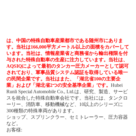
は、中国の特殊自動車産業都市である随州市にありま
す。当社は166,000平方メートル以上の面積をカバーして
います。当社は、情報産業省と商務省から輸出権限を付
与された特殊自動車の生産に注力しています。当社は、
AQSIQによって最初のタンカー圧力メーカーとして認可
されており、軍事品質システム認証を取得している唯一
の民間企業です。当社はまた、「湖北省100の主要企
業」および「湖北省2つの安全基準企業」です。
Hubei 
Runli Special Automobile Co., Ltd.は、研究、製造、サービ
スを統合した特殊自動車会社です。当社には、タンクロ
ーリー、消防車、移動機械など、10以上のシリーズに
300種類の特殊車両があります。
ショップ、スプリンクラー、セミトレーラー、圧力容器
など。
お客様: