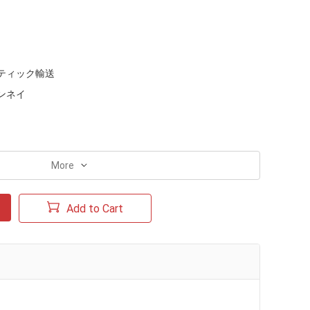
ティック輸送
ンネイ
More
Add to Cart