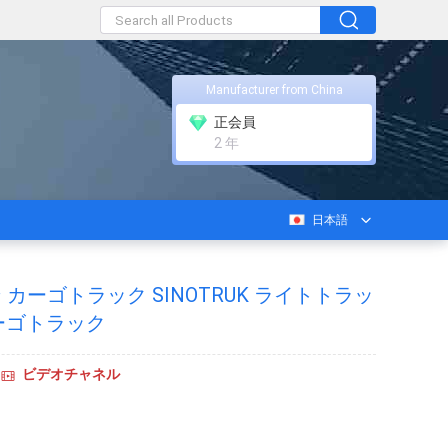
Manufacturer from China
正会員
2 年
日本語
 カーゴトラック SINOTRUK ライトトラッ
カーゴトラック
ビデオチャネル