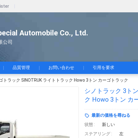
ister
pecial Automobile Co., Ltd.
限公司
品質管理
お問い合わせ
引用を要求
トラック SINOTRUK ライトトラック Howo 3トン カーゴトラック
シノトラック 3トン
ク Howo 3トン 
最新の価格を尋ねる
状態 :
新しい
ステアリング :
左