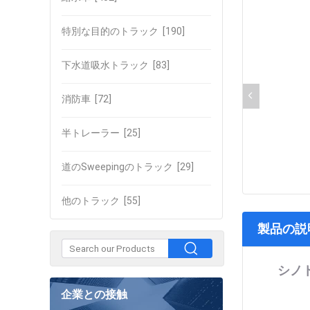
特別な目的のトラック
[190]
下水道吸水トラック
[83]
消防車
[72]
半トレーラー
[25]
道のSweepingのトラック
[29]
他のトラック
[55]
製品の説
シノ
企業との接触