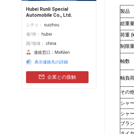
Hubei Runli Special
製品
Automobile Co., Ltd.
総重量 
シティ：
suizhou
省/州：
hubei
荷重 (k
国/地域：
china
制限重量
連絡窓口：
MsKilen
軸数
表示連絡先の詳細
企業との接触
軸負荷 
その
シャ
シャ
ブラ
タイ