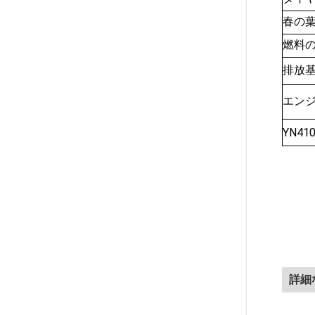
春の
燃料
排放
エン
YN41
詳細