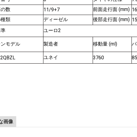
葉の数
前面走行面 (mm)
11/9+7
1
の種類
ディーゼル
後部走行面 (mm)
1
基準
ユーロ2
ジンモデル
製造者
移動量 (ml)
パ
ユネイ
02QBZL
3760
8
な画像