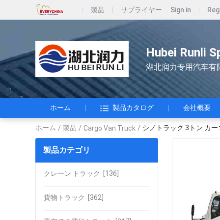
製品
サプライヤー
Sign in
Reg
Hubei Runli S
湖北润力专用汽车有
ホーム
製品カタログ
会社概要
ホーム
製品
シノトラック 3トン カーゴ
/
/
Cargo Van Truck
/
製品カテゴリ
クレーン トラック
[136]
貨物トラック
[362]