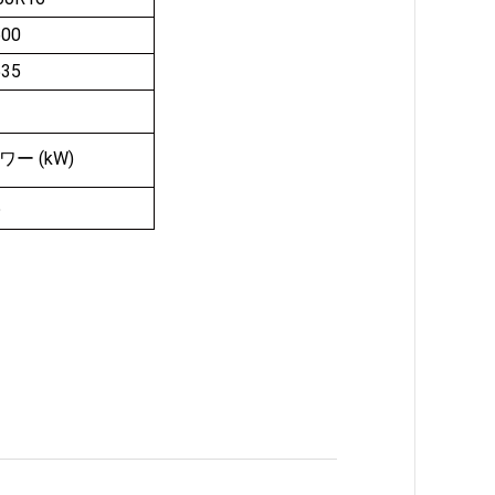
600
535
ワー (kW)
5