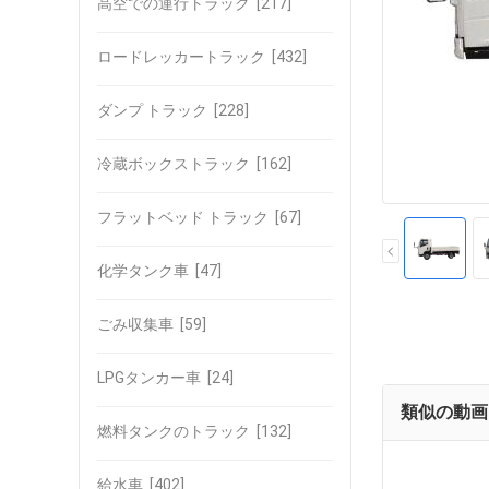
高空での運行トラック
[217]
ロードレッカートラック
[432]
ダンプ トラック
[228]
冷蔵ボックストラック
[162]
フラットベッド トラック
[67]
化学タンク車
[47]
ごみ収集車
[59]
LPGタンカー車
[24]
類似の動画
燃料タンクのトラック
[132]
給水車
[402]