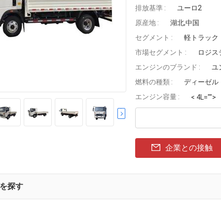
排放基準 :
ユーロ2
原産地 :
湖北,中国
セグメント :
軽トラック
市場セグメント :
ロジス
エンジンのブランド :
ユ
燃料の種類 :
ディーゼル
エンジン容量 :
< 4L="">
企業との接触
を探す