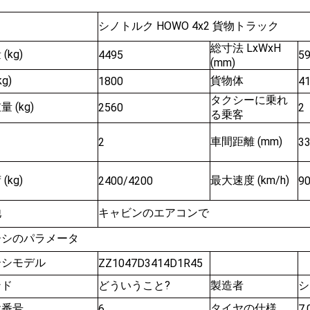
シノトルク HOWO 4x2 貨物トラック
総寸法 LxWxH
(kg)
4495
59
(mm)
g)
貨物体
1800
4
タクシーに乗れ
 (kg)
2560
2
る乗客
車間距離 (mm)
2
3
(kg)
最大速度 (km/h)
2400/4200
9
他
キャビンのエアコンで
ーシのパラメータ
ーシモデル
ZZ1047D3414D1R45
ンド
どういうこと?
製造者
シ
ヤ番号
タイヤの仕様
6
7.