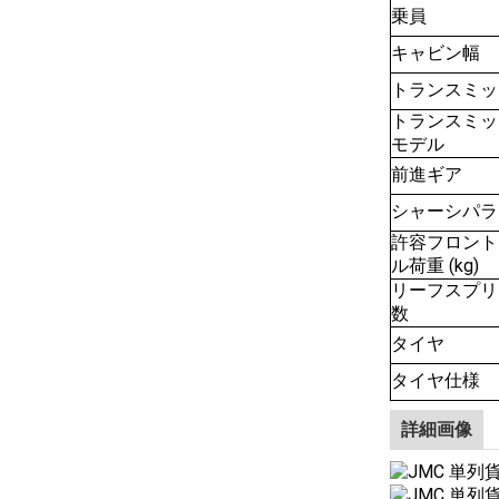
乗員
キャビン幅
トランスミッ
トランスミッ
モデル
前進ギア
シャーシパラ
許容フロント
ル荷重 (kg)
リーフスプリ
数
タイヤ
タイヤ仕様
詳細画像