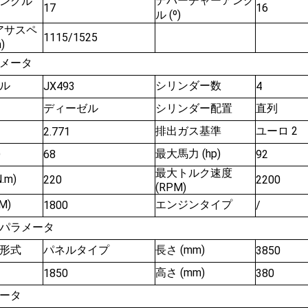
デパーチャーアング
ングル
17
16
ル (º)
アサスペ
1115/1525
)
メータ
ル
シリンダー数
JX493
4
ディーゼル
シリンダー配置
直列
排出ガス基準
ユーロ 2
2.771
)
最大馬力 (hp)
68
92
最大トルク速度
.m)
220
2200
(RPM)
M)
エンジンタイプ
1800
/
パラメータ
形式
パネルタイプ
長さ (mm)
3850
高さ (mm)
1850
380
ータ