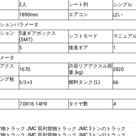
2人
シート列
シングル
エアコン
はい
1890mm
ションパラメータ
ション
5速ギアボックス
シフトモード
マニュア
(5MT)
後進ギア
5
1
メータ
アクス
許容リアアクスル荷
1670
2820
重 (kg)
ング枚
燃料タンク (L)
3/3+3
66
タイヤ数
7.0R16 14PR
4