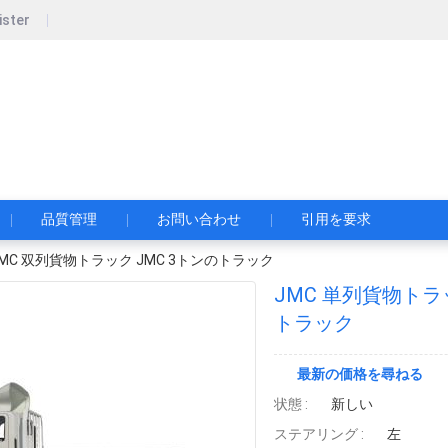
ister
pecial Automobile Co., Ltd.
限公司
品質管理
お問い合わせ
引用を要求
JMC 双列貨物トラック JMC 3トンのトラック
JMC 単列貨物トラ
トラック
最新の価格を尋ねる
状態 :
新しい
ステアリング :
左