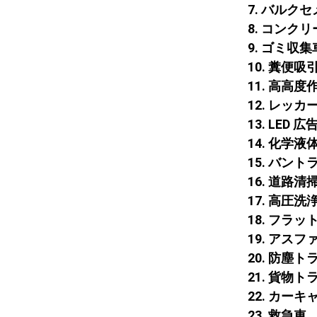
7. バルク
8. コンク
9. ゴミ
10. 糞便
11. 高高度
12. レッカ
13. LED
14. 化学
15. バン
16. 道路清
17. 高
18. フラ
19. ア
20. 防塵
21. 貨物
22. カー
23. 救急