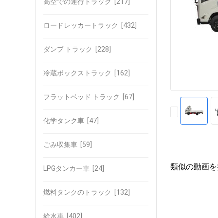
高空での運行トラック
[217]
ロードレッカートラック
[432]
ダンプ トラック
[228]
冷蔵ボックストラック
[162]
フラットベッド トラック
[67]
化学タンク車
[47]
ごみ収集車
[59]
類似の動画を
LPGタンカー車
[24]
燃料タンクのトラック
[132]
給水車
[402]