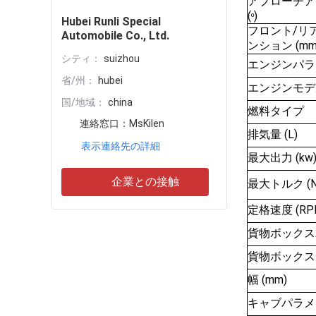
アプローチア
(
)
º
Hubei Runli Special
フロント/リ
Automobile Co., Ltd.
ンション (mm
シティ：
suizhou
エンジンパラ
省/州：
hubei
エンジンモデ
国/地域：
china
燃料タイプ
連絡窓口：
MsKilen
排気量 (L)
表示連絡先の詳細
最大出力 (kw
企業との接触
最大トルク (N
定格速度 (RP
貨物ボックス
貨物ボックス
幅 (mm)
キャブパラメ