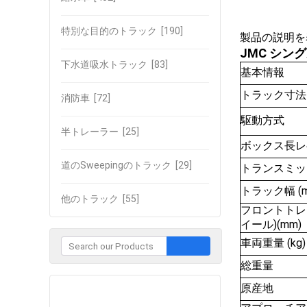
特別な目的のトラック
[190]
製品の説明を
JMC シン
下水道吸水トラック
[83]
基本情報
トラック寸法
消防車
[72]
駆動方式
半トレーラー
[25]
ボックス長レベ
道のSweepingのトラック
[29]
トランスミッ
トラック幅 (m
他のトラック
[55]
フロントトレ
イール)(mm)
車両重量 (kg)
総重量
原産地
企業との接触