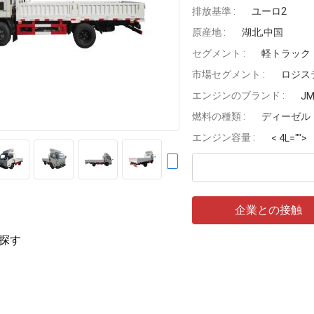
排放基準 :
ユーロ2
原産地 :
湖北,中国
セグメント :
軽トラック
市場セグメント :
ロジス
エンジンのブランド :
J
燃料の種類 :
ディーゼル
エンジン容量 :
< 4L="">
企業との接触
探す