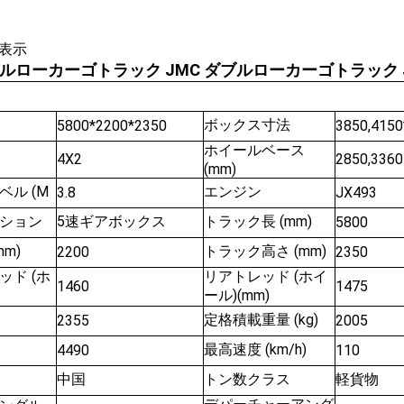
表示
グルローカーゴトラック JMC ダブルローカーゴトラック 
ボックス寸法
5800*2200*2350
3850,4150
ホイールベース
4X2
2850,3360
(mm)
ル (M
エンジン
3.8
JX493
ション
5速ギアボックス
トラック長 (mm)
5800
m)
トラック高さ (mm)
2200
2350
ッド (ホ
リアトレッド (ホイ
1460
1475
ール)(mm)
定格積載重量 (kg)
2355
2005
最高速度 (km/h)
4490
110
中国
トン数クラス
軽貨物