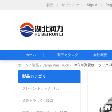
製品
サプライヤー
Sign in
Reg
Hubei Runli S
湖北润力专用汽车有
ホーム
製品カタログ
会社概要
ホーム
製品
JMC 単列貨物トラック 
/
/
Cargo Van Truck
/
製品カテゴリ
クレーン トラック
[136]
貨物トラック
[362]