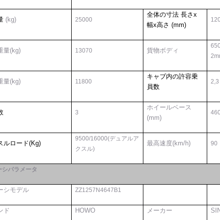
全体の寸法 長さx
量
(kg)
25
000
1
2
幅x高さ (mm)
65
量(kg)
貨物ボディ
13070
2m
キャブ内の許容乗
量(kg)
1
1800
2,3
員数
ホイールベース
数
3
46
(mm)
95
00/
1
6
0
00(デュアルア
ルロード(Kg)
最高速度(km/h)
90
クスル)
ーシパラメータ
ーシモデル
ZZ1
257
N
46
47B1
ンド
HOWO
メーカー
SI