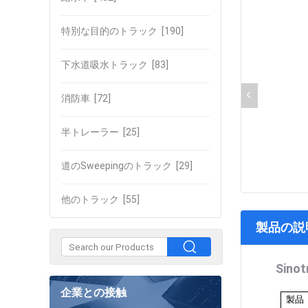
特別な目的のトラック
[190]
下水道吸水トラック
[83]
消防車
[72]
半トレーラー
[25]
道のSweepingのトラック
[29]
他のトラック
[55]
製品の説
Sin
企業との接触
製品