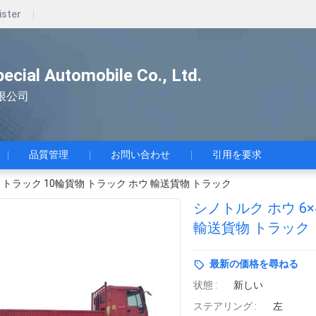
ister
pecial Automobile Co., Ltd.
限公司
品質管理
お問い合わせ
引用を要求
ン トラック 10輪貨物 トラック ホウ 輸送貨物 トラック
シノトルク ホウ 6×
輸送貨物 トラック
最新の価格を尋ねる
状態 :
新しい
ステアリング :
左