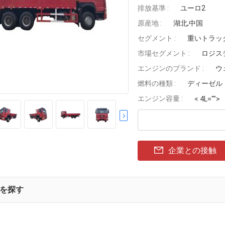
排放基準 :
ユーロ2
原産地 :
湖北,中国
セグメント :
重いトラッ
市場セグメント :
ロジス
エンジンのブランド :
ウ
燃料の種類 :
ディーゼル
エンジン容量 :
< 4L="">
企業との接触
を探す