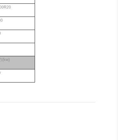
.00R20
30
0
(kw)
0