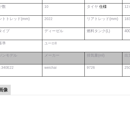
ヤ数
タイヤ
仕様
1
0
12
ントトレッド(mm)
リアトレッド(mm)
20
22
18
タイプ
ディーゼル
燃料タンク(L)
40
基準
ユーロII
ジンモデル
メーカー
排気量(ml)
出力
.3
4
0E22
weichai
9726
2
5
画像