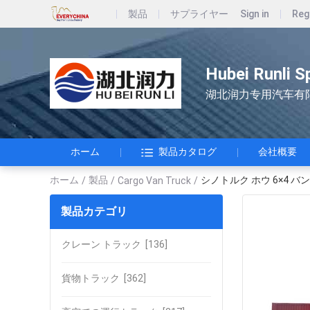
製品
サプライヤー
Sign in
Reg
Hubei Runli S
湖北润力专用汽车有
ホーム
製品カタログ
会社概要
ホーム
製品
シノトルク ホウ 6×4 バ
/
/
Cargo Van Truck
/
製品カテゴリ
クレーン トラック
[136]
貨物トラック
[362]