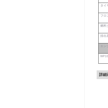
タイ
フロ
燃料
排出
エン
W
P10
詳細