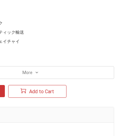
ク
ティック輸送
ェイチャイ
More
Add to Cart