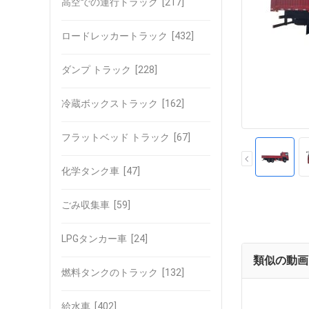
高空での運行トラック
[217]
ロードレッカートラック
[432]
ダンプ トラック
[228]
冷蔵ボックストラック
[162]
フラットベッド トラック
[67]
化学タンク車
[47]
ごみ収集車
[59]
LPGタンカー車
[24]
類似の動画
燃料タンクのトラック
[132]
給水車
[402]