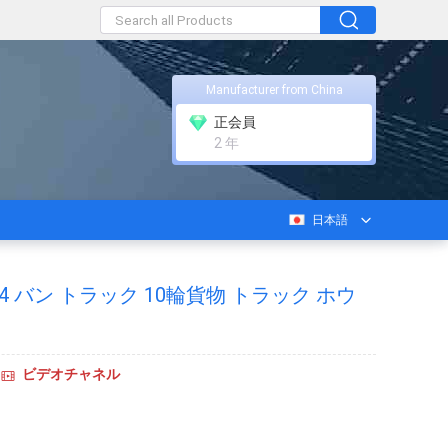
Manufacturer from China
正会員
2 年
日本語
4 バン トラック 10輪貨物 トラック ホウ
ビデオチャネル