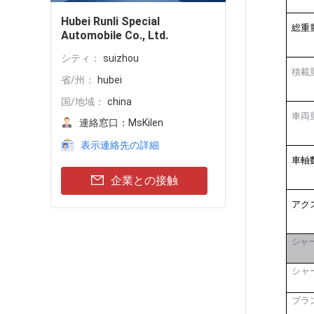
Hubei Runli Special
総重
Automobile Co., Ltd.
シティ：
suizhou
積載重
省/州：
hubei
国/地域：
china
車両重
連絡窓口：
MsKilen
表示連絡先の詳細
車軸
企業との接触
アクス
シャ
シャ
ブラ