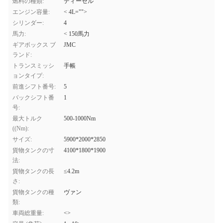
燃料の種類:
ディーゼル
エンジン容量:
< 4L="">
シリンダー:
4
馬力:
< 150馬力
ギアボックス ブ
JMC
ランド:
トランスミッシ
手帳
ョンタイプ:
前進シフト番号:
5
バックシフト番
1
号:
最大トルク
500-1000Nm
((Nm):
サイズ:
5900*2000*2850
貨物タンクの寸
4100*1800*1900
法:
貨物タンクの長
≤4.2m
さ:
貨物タンクの種
ヴァン
類:
車両総重量:
<>