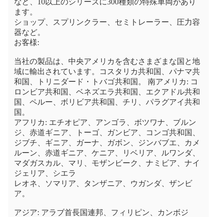
など、10以上のシリーズに300種類の特殊車両があり
ます。
ショップ、スプリンクラー、セミトレーラー、圧力容
器など。
お客様:
当社の製品は、中央アメリカを含むさまざまな国と地
域に輸出されています。コスタリカ共和国、パナマ共
和国、トリニダード・トバゴ共和国。 南アメリカ: コ
ロンビア共和国、ベネズエラ共和国、エクアドル共和
国、ペルー、ボリビア共和国、チリ、パラグアイ共和
国。
アフリカ: エチオピア、アンゴラ、ボツワナ、ブルン
ジ、赤道ギニア、トーゴ、ガンビア、コンゴ共和国、
ジブチ、ギニア、ガーナ、ガボン、ジンバブエ、カメ
ルーン、赤道ギニア、ケニア、リベリア、ルワンダ、
マダガスカル、マリ、モザンビーク、ナミビア、ナイ
ジェリア、シエラ
レオネ、ソマリア、タンザニア、ウガンダ、ザンビ
ア。
アジア: アラブ首長国連邦、フィリピン、カンボジ