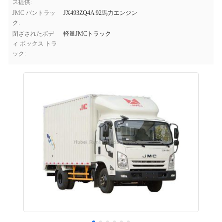
ス提供:
JMC バントラッ
JX493ZQ4A 92馬力エンジン
ク:
閉ざされたボデ
軽量JMCトラック
ィ ボックス トラ
ック: