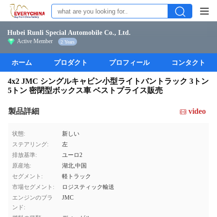
Hubei Runli Special Automobile Co., Ltd.
Active Member
2 Years
ホーム
プロダクト
プロフィール
コンタクト
4x2 JMC シングルキャビン小型ライトバントラック 3トン
5トン 密閉型ボックス車 ベストプライス販売
製品詳細
video
状態:
新しい
ステアリング:
左
排放基準:
ユーロ2
原産地:
湖北,中国
セグメント:
軽トラック
市場セグメント:
ロジスティック輸送
エンジンのブラ
JMC
ンド: