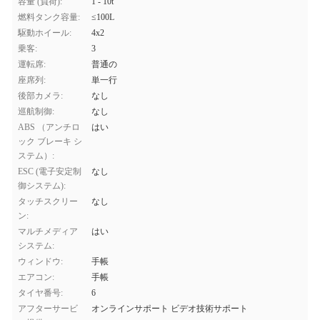
容量 (負荷):
1 - 10t
燃料タンク容量:
≤100L
駆動ホイール:
4x2
乗客:
3
運転席:
普通の
座席列:
単一行
後部カメラ:
なし
巡航制御:
なし
ABS （アンチロ
はい
ック ブレーキ シ
ステム）:
ESC (電子安定制
なし
御システム):
タッチスクリー
なし
ン:
マルチメディア
はい
システム:
ウィンドウ:
手帳
エアコン:
手帳
タイヤ番号:
6
アフターサービ
オンラインサポート ビデオ技術サポート