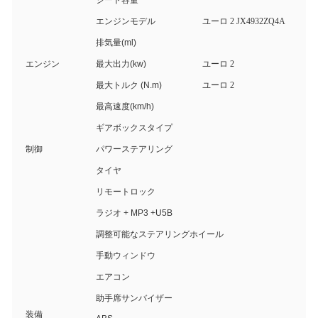
シート容量
エンジンモデル
ユーロ 2 JX4932ZQ4A
排気量(ml)
エンジン
最大出力(kw)
ユーロ 2
最大トルク (N.m)
ユーロ 2
最高速度(km/h)
ギアボックスタイプ
制御
パワーステアリング
タイヤ
リモートロック
ラジオ + MP3 +U5B
調整可能なステアリングホイール
手動ウィンドウ
エアコン
助手席サンバイザー
装備