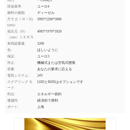
馬力:
< 150馬力
排放基準:
ユーロ4
燃料の種類:
ディーゼル
尺寸 (L × W × H)
5995*2200*3000
(mm):
箱次元（H）
4085*1970*1820
（mm） L X W X:
車両総重量:
3200
色:
ほしいように
保証:
ユーロ3
停止:
機械式または空気式懸垂
容量:
あなたの要求に応える
電気システム:
24V
ステアリング モ
LHDとRHDはオプションです
ード:
利点:
エネルギー節約
優越性:
経済的で便利
ポート:
上海