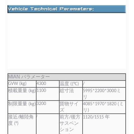
MIAN パラメーター
GVW (kg)
4300
/
温度 ((°C)
1100
積載重量 (kg)
総寸法
5995*2200*3000ミ
リ
3200
制限重量 (kg)
貨物サイ
4085*1970*1820 (ミ
ズ
リ)
/
接近/離陸角
前方/後方
1120/1515 年
度 (°)
サスペン
ション