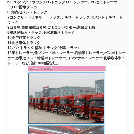
6.LPGタンクトラック,LPGトラック,LPGタンカー,LPGセミトレーラ
ー,LPG貯蔵タンカー
6. 卸売セメントトラック
7コンクリートミキサートラック,ミキサートラック,セメントミキサート
ラック
8ゴミ箱,自動積載ゴミ箱,ゴミコンパクター,密閉ゴミ箱
9排泄物吸入トラック,下水道吸入トラック
10高空作業トラック
11化学液体トラック
12バン トラック 隔熱 トラック 冷蔵 トラック
13半トレーラー,低プレート半トレーラー,石油半トレーラー,バン半トレー
ラー,散装セメント輸送半トレーラー,コンテナ半トレーラー,化学液体半ト
レーラーなど,合計300種類以上.