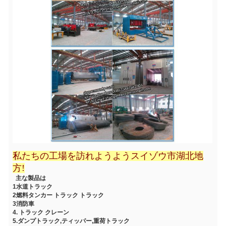
私たちの工場を訪れようよう
スイゾウ市
湖北
地
方!
主な製品は
1水道トラック
2燃料タンカー トラック トラック
3消防車
4. トラック クレーン
5.ダンプトラック,ティッパー,重荷トラック