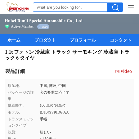
Hubei Runli Special Automobile Co., Ltd.
Active Member
2 Years
ホーム
プロダクト
プロフィール
コンタクト
1.1t フォトン 冷蔵庫 トラック サーモキング 冷蔵庫 トラ
ック 6 タイヤ
製品詳細
video
原産地:
中国, 随州, 中国
パッケージの詳
客の要求に応じて
細:
供給能力:
100 単位/月単位
モデル:
BJ1049V9JD6-AA
トランスミッシ
手帳
ョンタイプ:
状態:
新しい