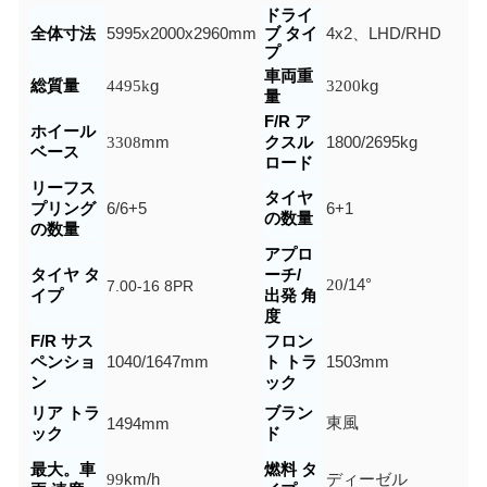
ドライ
全体寸法
5995x2000x2960mm
ブ タイ
4x2、LHD/RHD
プ
車両重
総質量
4495k
g
3200
kg
量
F/R ア
ホイール
3308
mm
クスル
1800/2695
kg
ベース
ロード
リーフス
タイヤ
プリング
6/6+5
6+1
の数量
の数量
アプロ
タイヤ タ
ーチ/
20
/14
°
7.00-16 8PR
イプ
出発 角
度
F/R サス
フロン
ペンショ
1040/1647
mm
ト トラ
1503mm
ン
ック
リア トラ
ブラン
東風
1494
mm
ック
ド
最大。車
燃料 タ
99
km/h
ディーゼル