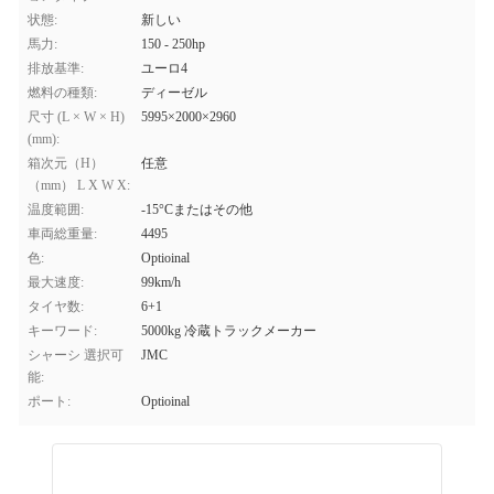
状態:
新しい
馬力:
150 - 250hp
排放基準:
ユーロ4
燃料の種類:
ディーゼル
尺寸 (L × W × H)
5995×2000×2960
(mm):
箱次元（H）
任意
（mm） L X W X:
温度範囲:
-15°Cまたはその他
車両総重量:
4495
色:
Optioinal
最大速度:
99km/h
タイヤ数:
6+1
キーワード:
5000kg 冷蔵トラックメーカー
シャーシ 選択可
JMC
能:
ポート:
Optioinal