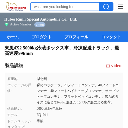
Hubei Runli Special Automobile Co., Ltd.
Active Member
2 Years
ホーム
プロダクト
プロフィール
コンタクト
東風4X2 5000kg冷蔵ボックス車、冷凍配送トラック、最
高速度99km/h
製品詳細
video
原産地:
湖北州
パッケージの詳
裸のパッケージ、20フィートコンテナ、40フィートコ
細:
ンテナ、40フィートハイキューブコンテナ、オープン
トップコンテナ、フラットベッドコンテナ、製品のサ
イズに応じてRo-Ro船またはバルク船による出荷。
供給能力:
5000 単位/年単位
モデル:
EQ1041
トランスミッシ
手帳
ョンタイプ: