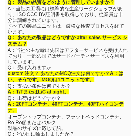
Q： 製品の品質をどのように管理していますか？
A：当社の工場には標準的な生産ワークショップがあ
り、ISO CCC BV証明書を取得しており、従業員は十
分に訓練されています。
すべての製品ユニットは、厳格な検査プロセスを経て
います。
Q： あなたの製品はどうですか
a
fter-sales サービス シ
ステム？
A：当社の主な輸出先国はアフターサービスを受け入れ
ており、一部の国ではサードパーティサービスを利用
しています。
Q： 受け入れますか
c
ustom 注文？ あなたのMOQ注文は何ですか？
A：は
い、そうです。MOQは1ユニットです。
Q： 支払い条件は何ですか？
A：T/TまたはL/C at sight。
Q： 出荷はどうですか？
A：20FTコンテナ、40FTコンテナ、40FTハイコンテ
ナ、
オープントップコンテナ、フラットベッドコンテナ、
Ro-Ro船またはバルク
製品のサイズに応じて船。
Q：どの国に輸出しましたか？