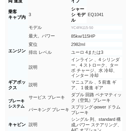
両 速度
イプ
シャー
乗客
3
シ モデ
EQ1041
キャブ内
ル
モデル
YC4FA115-50
最大。パワー
85kw/115
HP
変位
2982ml
エンジン
排出 レベル
ユーロ
4または3
インライン
、
4
シリンダ
ー、4 ストローク、
ター
説明
ボ チャージ、水 冷却、
インター 冷却
ギアボッ
マニュアル 、
5
前進 ギ
説明
クス
ア、 1 後進 ギア
ダブル 回路
ペナマティッ
サービス ブレーキ
ク（空気）
ブレーキ
ブレーキ
システム
スプリング-
p
ower ドラム
パーキング ブレーキ
ブレーキ
シングル 列、s
tandard
構
キャビン
説明
成
,パワー ステアリング、
A/C オプション