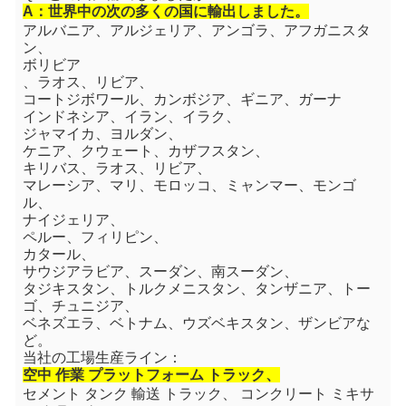
A：世界中の次の多くの国に輸出しました。
アルバニア、アルジェリア、アンゴラ、アフガニスタ
ン、
ボリビア
、
ラオス、リビア、
コートジボワール
、カンボジア、
ギニア、ガーナ
インドネシア、イラン、イラク、
ジャマイカ、ヨルダン、
ケニア、クウェート、カザフスタン、
キリバス
、
ラオス、リビア、
マレーシア、マリ、モロッコ、ミャンマー、モンゴ
ル、
ナイジェリア、
ペルー、フィリピン、
カタール、
サウジアラビア、スーダン、南スーダン、
タジキスタン、トルクメニスタン、タンザニア、トー
ゴ、チュニジア、
ベネズエラ、ベトナム、ウズベキスタン、ザンビアな
ど。
当社の工場生産ライン：
空中 作業 プラットフォーム トラック、
セメント タンク 輸送 トラック、 コンクリート ミキサ