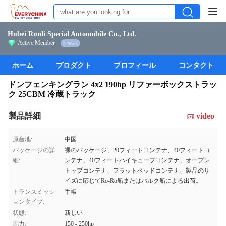
Hubei Runli Special Automobile Co., Ltd.
Active Member
2 Years
ホーム
プロダクト
プロフィール
コンタクト
ドンフェンキングラン 4x2 190hp リファーボックストラッ
ク 25CBM 冷蔵トラック
製品詳細
video
原産地:
中国
パッケージの詳
裸のパッケージ、20フィートコンテナ、40フィートコ
細:
ンテナ、40フィートハイキューブコンテナ、オープン
トップコンテナ、フラットベッドコンテナ、製品のサ
イズに応じてRo-Ro船またはバルク船による出荷。
トランスミッシ
手帳
ョンタイプ:
状態:
新しい
馬力:
150 - 250hp