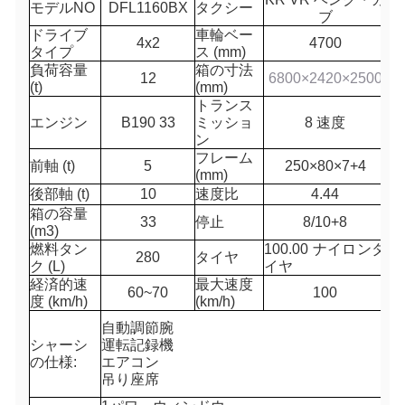
モデルNO
DFL1160BX
タクシー
ブ
ドライブ
車輪ベー
4x2
4700
タイプ
ス (mm)
負荷容量
箱の寸法
12
6800×2420×2500
(t)
(mm)
トランス
エンジン
B190 33
ミッショ
8 速度
ン
フレーム
前軸 (t)
5
250×80×
7+4
(mm)
後部軸 (t)
10
速度比
4.44
箱の容量
33
停止
8/10+8
(m3)
燃料タン
100.00 ナイロンタ
280
タイヤ
ク (L)
イヤ
経済的速
最大速度
60~70
100
度 (km/h)
(km/h)
自動調節腕
シャーシ
運転記録機
の仕様:
エアコン
吊り座席