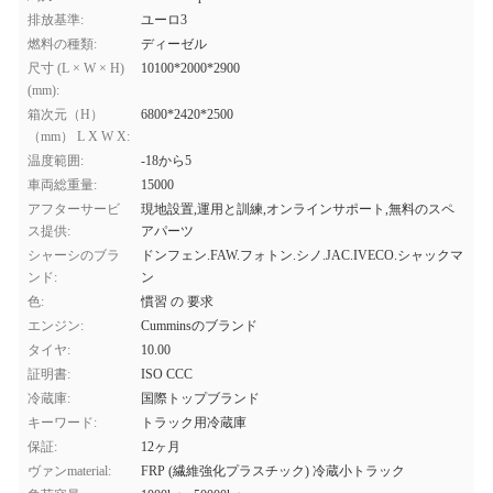
排放基準:
ユーロ3
燃料の種類:
ディーゼル
尺寸 (L × W × H)
10100*2000*2900
(mm):
箱次元（H）
6800*2420*2500
（mm） L X W X:
温度範囲:
-18から5
車両総重量:
15000
アフターサービ
現地設置,運用と訓練,オンラインサポート,無料のスペ
ス提供:
アパーツ
シャーシのブラ
ドンフェン.FAW.フォトン.シノ.JAC.IVECO.シャックマ
ンド:
ン
色:
慣習 の 要求
エンジン:
Cumminsのブランド
タイヤ:
10.00
証明書:
ISO CCC
冷蔵庫:
国際トップブランド
キーワード:
トラック用冷蔵庫
保証:
12ヶ月
ヴァンmaterial:
FRP (繊維強化プラスチック) 冷蔵小トラック