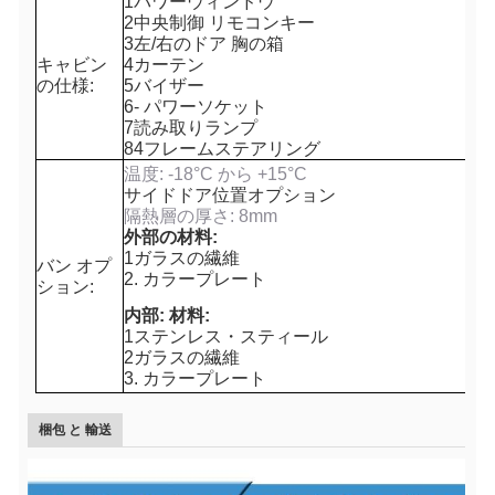
1パワーウィンドウ
2中央制御 リモコンキー
3左/右のドア 胸の箱
キャビン
4カーテン
の仕様:
5バイザー
6- パワーソケット
7読み取りランプ
84フレームステアリング
温度: -18°C から +15°C
サイドドア位置オプション
隔熱層の厚さ: 8mm
外部の材料:
1ガラスの繊維
バン オプ
2. カラープレート
ション:
内部: 材料:
1ステンレス・スティール
2ガラスの繊維
3. カラープレート
梱包 と 輸送