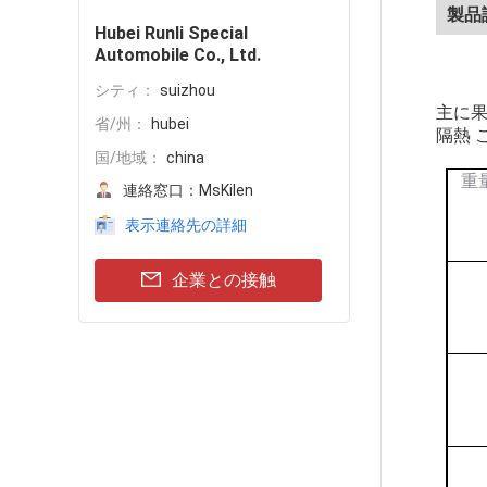
製品
Hubei Runli Special
Automobile Co., Ltd.
シティ：
suizhou
主に果
省/州：
hubei
隔熱 
国/地域：
china
重
連絡窓口：
MsKilen
表示連絡先の詳細
企業との接触