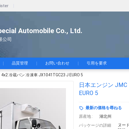
ister
pecial Automobile Co., Ltd.
限公司
品質管理
お問い合わせ
引用を要求
x2 冷蔵バン 冷凍車 JX1041TGC23 J EURO 5
日本エンジン JMC 4
EURO 5
最新の価格を尋ねる
原産地 :
湖北州
ヌー
パッケージの詳細