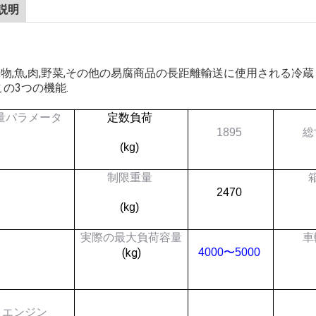
説明
物,魚,肉,野菜,その他の易腐商品の長距離輸送に使用される冷蔵
この3つの機能.
量パラメータ
定数負荷
1895
総
(kg)
制限重量
2470
(kg)
実際の最大負荷容量
車
(kg)
4000〜5000
エンジン