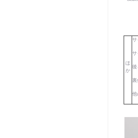
サ
サ
ほ
後
か
裏
他