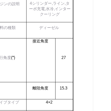
4シリンダー,ライン,タ
ジンの説明
ーボ充電,水冷,インター
クーリング
料の種類
ディーゼル
接近角度
(°)
行角度
27
離陸角度
15.3
イブタイプ
4×2