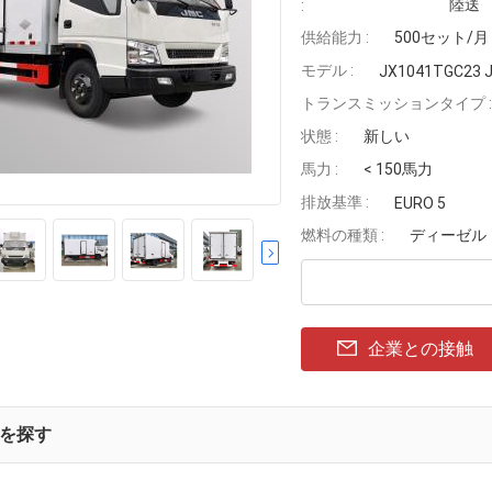
陸送
:
供給能力 :
500セット/月
モデル :
JX1041TGC23 
トランスミッションタイプ :
状態 :
新しい
馬力 :
< 150馬力
排放基準 :
EURO 5
燃料の種類 :
ディーゼル
企業との接触
を探す