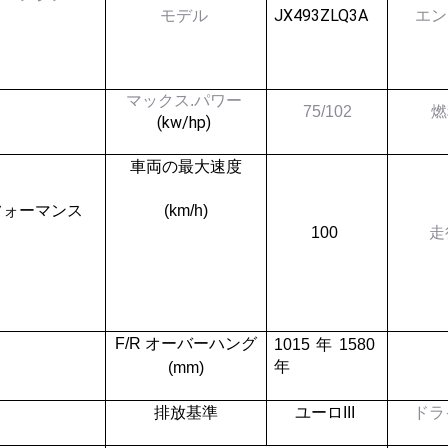
JX493ZLQ
3A
モデル
エン
マックス.パワー
75/102
燃
(
kw
/
hp
)
車両の最大速度
フォーマンス
(km/h)
100
走
F/R オーバーハング
1015 年 1580
年
(mm)
排放基準
ユーロIII
ドラ