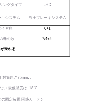
リングタイプ
LHD
ーキシステム
液圧ブレーキシステム
タイヤ数
6+1
の春の数
7/4+5
客が乗れる
筒厚さ75mm. .
ない.最低温度は−18°C.
どの固定装置,隔熱カーテン