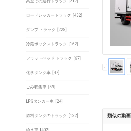
高空での運行トラック
[217]
ロードレッカートラック
[432]
ダンプ トラック
[228]
冷蔵ボックストラック
[162]
フラットベッド トラック
[67]
化学タンク車
[47]
ごみ収集車
[59]
LPGタンカー車
[24]
類似の動画
燃料タンクのトラック
[132]
給水車
[402]