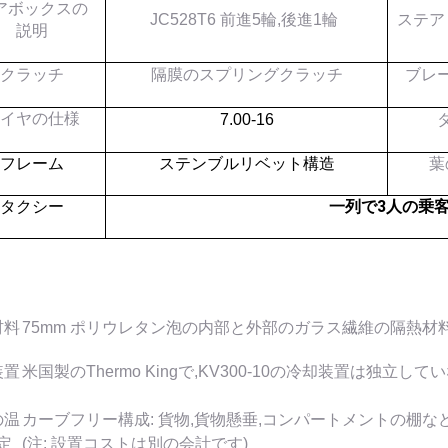
アボックスの
JC528T6 前進5輪,後進1輪
ステア
説明
クラッチ
隔膜のスプリングクラッチ
ブレ
タイヤの仕様
7.00-16
フレーム
ステンブルリベット構造
葉
一列で3人の乗
タクシー
材料
75mm ポリウレタン泡の内部と外部のガラス繊維の隔熱材料,封
装置
米国製のThermo Kingで,KV300-10の冷却装置は独立してい
の温
カーブフリー構成: 貨物,貨物懸垂,コンパートメントの棚な
定
(注: 設置コストは別の会計です)