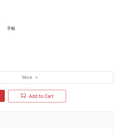
J
手帳
More
Add to Cart