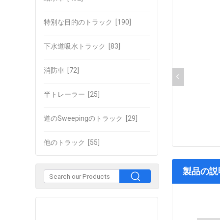
特別な目的のトラック
[190]
下水道吸水トラック
[83]
消防車
[72]
半トレーラー
[25]
道のSweepingのトラック
[29]
他のトラック
[55]
製品の説
企業との接触