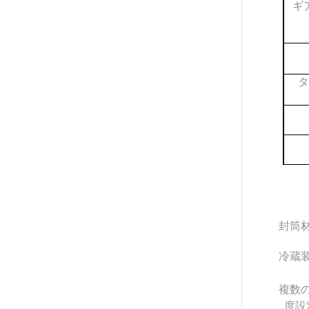
ギ
封筒
冷蔵
複数
度設