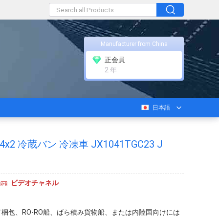
Manufacturer from China
正会員
2 年
日本語
x2 冷蔵バン 冷凍車 JX1041TGC23 J
ビデオチャネル
ド梱包、RO-RO船、ばら積み貨物船、または内陸国向けには