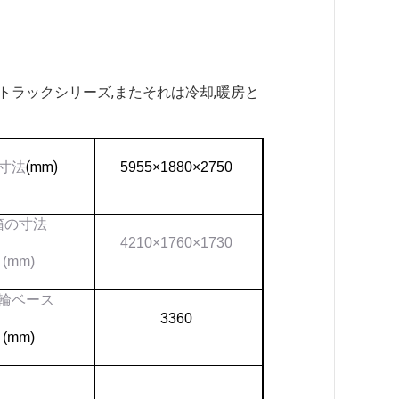
トラックシリーズ,またそれは冷却,暖房と
(mm)
寸法
5955×1880×2750
箱の寸法
4210×1760×1730
(mm)
輪ベース
3360
(mm)