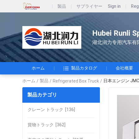
製品
サプライヤー
Sign in
Reg
Hubei Runli S
湖北润力专用汽车有
ホーム
製品カタログ
会社概要
ホーム
製品
日本エンジン JMC 4
/
/
Refrigerated Box Truck
/
製品カテゴリ
クレーン トラック
[136]
貨物トラック
[362]