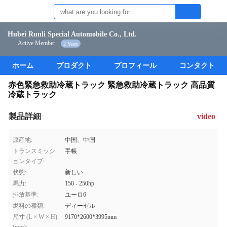
Hubei Runli Special Automobile Co., Ltd.
Active Member
2 Years
ホーム
プロダクト
プロフィール
コンタクト
赤色緊急救助冷蔵トラック 緊急救助冷蔵トラック 高品質
冷蔵トラック
製品詳細
video
原産地:
中国、中国
トランスミッシ
手帳
ョンタイプ:
状態:
新しい
馬力:
150 - 250hp
排放基準:
ユーロ6
燃料の種類:
ディーゼル
尺寸 (L × W × H)
9170*2600*3995mm