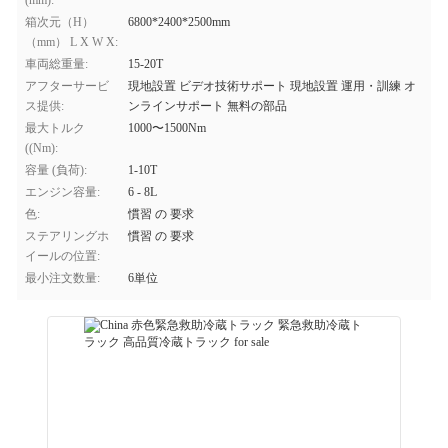
(mm):
箱次元（H）
6800*2400*2500mm
（mm） L X W X:
車両総重量:
15-20T
アフターサービ
現地設置 ビデオ技術サポート 現地設置 運用・訓練 オ
ス提供:
ンラインサポート 無料の部品
最大トルク
1000〜1500Nm
((Nm):
容量 (負荷):
1-10T
エンジン容量:
6 - 8L
色:
慣習 の 要求
ステアリングホ
慣習 の 要求
イールの位置:
最小注文数量:
6単位